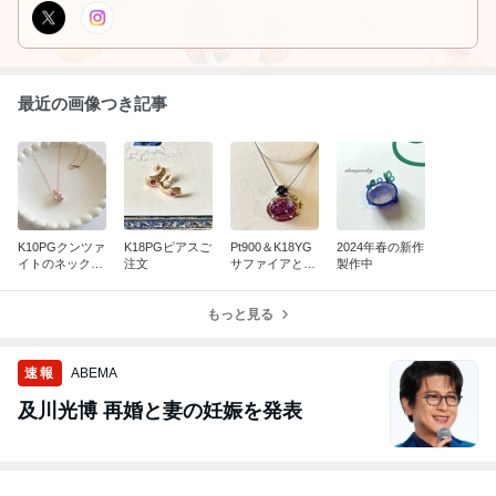
最近の画像つき記事
K10PGクンツァ
K18PGピアスご
Pt900＆K18YG
2024年春の新作
イトのネックレ
注文
サファイアとヤ
製作中
ス
モリのネックレ
ス
もっと見る
速報
ABEMA
及川光博 再婚と妻の妊娠を発表