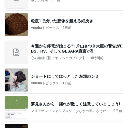
勝手に考察
2日前
粒度1で挽いた想像を超える細挽き
Amebaトピックス
2日前
今週から停電が始まる?! 片山さつき大臣の警告がE
BS、RV、そしてGESARA宣言が⁈
心の道標【旧：ヤ～ベェのブログ】
16時間前
ショートにしてはっとした左頬のシミ
Amebaトピックス
1日前
夢見さんから 揺れが激しく注意していましょう❗️
マリアオフィシャルブログ「ひむかの風にさそわれ
9日前
て」Powered by Ameba