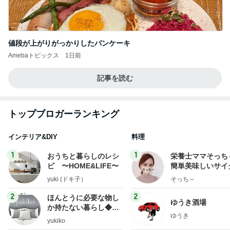
値段が上がりがっかりしたパンケーキ
Amebaトピックス
1日前
記事を読む
トップブロガーランキング
インテリア&DIY
料理
1
1
おうちと暮らしのレシ
栄養士ママそっち
ピ 〜HOME&LIFE〜
簡単美味しいサイ
献立
yuki (ドキ子）
そっち～
2
2
ほんとうに必要な物し
ゆうき酒場
か持たない暮らし◆Ke
ゆうき
ep Life Simple◆〜イ
yukiko
ンテリアのきろく〜