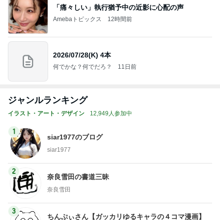
「痛々しい」執行猶予中の近影に心配の声
Amebaトピックス
12時間前
2026/07/28(K) 4本
何でかな？何でだろ？
11日前
ジャンルランキング
イラスト・アート・デザイン
12,949人参加中
1
siar1977のブログ
siar1977
2
奈良雪田の書道三昧
奈良雪田
3
ちんぷぃさん【ガッカリゆるキャラの４コマ漫画】