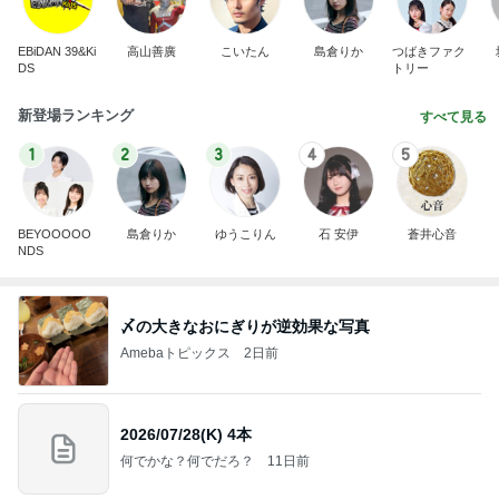
EBiDAN 39&Ki
高山善廣
こいたん
島倉りか
つばきファク
DS
トリー
新登場ランキング
すべて見る
1
2
3
4
5
BEYOOOOO
島倉りか
ゆうこりん
石 安伊
蒼井心音
NDS
〆の大きなおにぎりが逆効果な写真
Amebaトピックス
2日前
2026/07/28(K) 4本
何でかな？何でだろ？
11日前