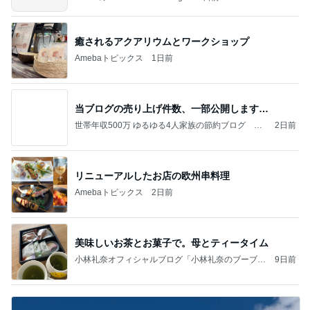
癒されるアクアリウムとワークショップ
Amebaトピックス
1日前
当ブログの売り上げ件数、一部公開します…
世帯年収500万 ゆるゆる4人家族の節約ブログ 〜
2日前
ケチ旦那と金銭感覚マヒ嫁の日々〜
リニューアルしたお店の欧州串料理
Amebaトピックス
2日前
美味しいお茶とお菓子で。母とティータイム
小林礼奈オフィシャルブログ「小林礼奈のブーブー
9日前
ブログ」Powered by Ameba