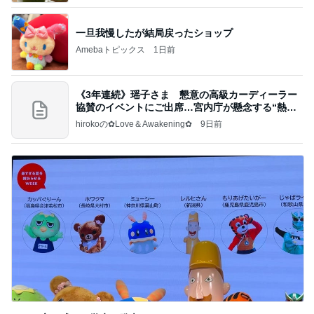
一旦我慢したが結局戻ったショップ
Amebaトピックス
1日前
《3年連続》瑶子さま 懇意の高級カーディーラー
協賛のイベントにご出席…宮内庁が懸念する“熱心
すぎ
hirokoの✿Love＆Awakening✿
9日前