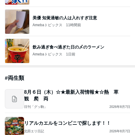
美優 知覚過敏の人は入れすぎ注意
Amebaトピックス
11時間前
飲み過ぎ食べ過ぎた日の〆のラーメン
Amebaトピックス
1日前
#
両生類
8月６日（木）☆★最新入荷情報★☆熱 草
観 爬 両
日刊「グッ駒」
2026年8月7日
リアルカエルをコンビニで探します！！
北田エリ日記
2026年8月7日