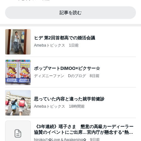
記事を読む
ヒデ 第2回首都高での婚活会議
Amebaトピックス
1日前
ポップマートDIMOO×ピクサー☆
ディズニーファン Dのブログ
8日前
思っていた内容と違った就学前健診
Amebaトピックス
18時間前
《3年連続》瑶子さま 懇意の高級カーディーラー
協賛のイベントにご出席…宮内庁が懸念する“熱心
すぎ
hirokoの✿Love＆Awakening✿
9日前