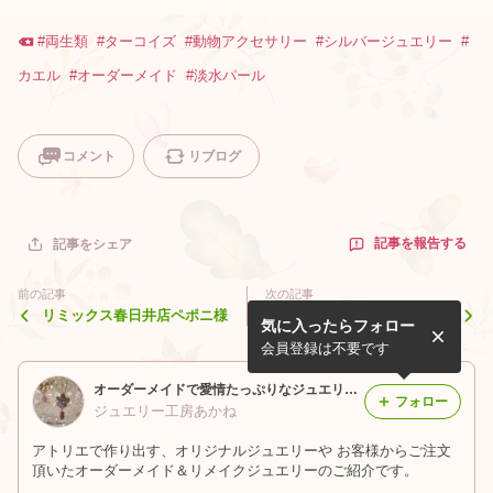
#
両生類
#
ターコイズ
#
動物アクセサリー
#
シルバージュエリー
#
カエル
#
オーダーメイド
#
淡水パール
コメント
リブログ
記事を報告する
記事をシェア
前の記事
次の記事
リミックス春日井店ペポニ様
夏レプありがとうございまし
気に入ったらフォロー
た
会員登録は不要です
オーダーメイドで愛情たっぷりなジュエリーを作ります
フォロー
ジュエリー工房あかね
アトリエで作り出す、オリジナルジュエリーや お客様からご注文
頂いたオーダーメイド＆リメイクジュエリーのご紹介です。