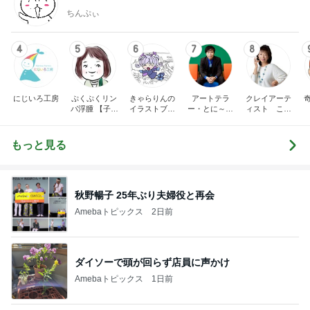
ちんぷぃ
4
5
6
7
8
にじいろ工房
ぷくぷくリン
きゃらりんの
アートテラ
クレイアーテ
パ浮腫 【子宮
イラストブロ
ー・とに～の
ィスト こね
体癌サバイバ
グ
【ここにしか
こねランドの
ーのゆる楽コ
ない美術室】
金田みちよの
ミックエッセ
ブログ
もっと見る
イ】
秋野暢子 25年ぶり夫婦役と再会
Amebaトピックス
2日前
ダイソーで頭が回らず店員に声かけ
Amebaトピックス
1日前