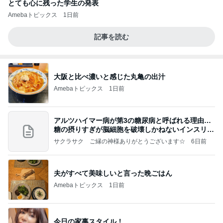
とても心に残った学生の発表
Amebaトピックス
1日前
記事を読む
大阪と比べ濃いと感じた丸亀の出汁
Amebaトピックス
1日前
アルツハイマー病が第3の糖尿病と呼ばれる理由…
糖の摂りすぎが脳細胞を破壊しかねないインスリン
の恐
サクラサク ご縁の神様ありがとうございます☆
6日前
夫がすべて美味しいと言った晩ごはん
Amebaトピックス
1日前
今日の家事スタイル！