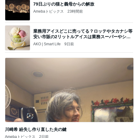
79日ぶりの猫と義母からの解放
Amebaトピックス
23時間前
業務用アイスどこに売ってる？ロッテやタカナシ等
安い市販の2リットルアイスは業務スーパーやシャ
トレ
AKO | Smart Life
9日前
川崎希 紛失し作り直した夫の鍵
Amebaトピックス
2日前