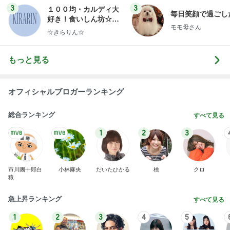
3
3
１００均・カルディ大
毎日笑顔で過ごし
好き！食いしん坊☆き
モモ母さん
らりん☆のブログ
☆きらりん☆
もっと見る
オフィシャルブロガーランキング
総合ランキング
すべて見る
1
2
3
市川團十郎白
小林麻央
だいたひかる
桃
クロ
猿
急上昇ランキング
すべて見る
1
2
3
4
5