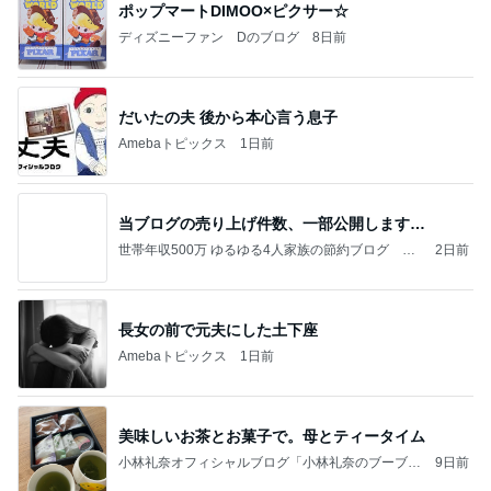
ポップマートDIMOO×ピクサー☆
ディズニーファン Dのブログ
8日前
だいたの夫 後から本心言う息子
Amebaトピックス
1日前
当ブログの売り上げ件数、一部公開します…
世帯年収500万 ゆるゆる4人家族の節約ブログ 〜
2日前
ケチ旦那と金銭感覚マヒ嫁の日々〜
長女の前で元夫にした土下座
Amebaトピックス
1日前
美味しいお茶とお菓子で。母とティータイム
小林礼奈オフィシャルブログ「小林礼奈のブーブー
9日前
ブログ」Powered by Ameba