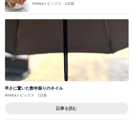
早さに驚いた数年振りのネイル
Amebaトピックス
2日前
記事を読む
トップブロガーランキング
ファッション
美容
1
1
妻です。ママです。女
（旧アカウント）
です。
ブログ【アラフォ
社売却セカンドラ
eri.
エマの日記
フ】
2
2
40代からの大人カジュ
リトルミニマリス
アルを品良く着こなす
ビューティコラム 
ファッションブログ
little minimalist'