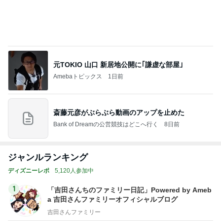
元TOKIO 山口 新居地公開に｢謙虚な部屋｣
Amebaトピックス
1日前
斎藤元彦がぶらぶら動画のアップを止めた
Bank of Dreamの公営競技はどこへ行く
8日前
ジャンルランキング
ディズニーレポ
5,120人参加中
1
「吉田さんちのファミリー日記」Powered by Ameb
a 吉田さんファミリーオフィシャルブログ
吉田さんファミリー
2
マカロンのclub disney♡
マカロン