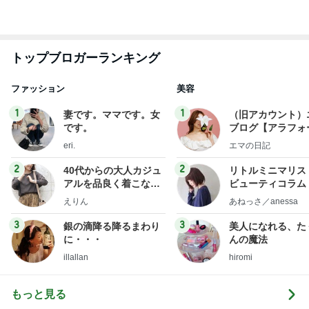
えりん
あねっさ／anessa
uty colum
3
3
銀の滴降る降るまわり
美人になれる、た
に・・・
んの魔法
illallan
hiromi
もっと見る
オフィシャルブロガーランキング
総合ランキング
すべて見る
1
2
3
市川團十郎白
小林麻央
だいたひかる
桃
クロ
猿
急上昇ランキング
すべて見る
1
2
3
4
5