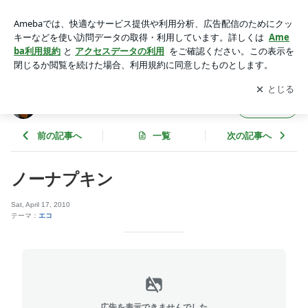
ノーナプキン | サンフランシスコで生きるゆき
アプリをダウンロードして
ブログの更新通知
を受け取りまし
開く
ょう。
サンフランシスコで生きるゆき
フォロー
前の記事へ
一覧
次の記事へ
ノーナプキン
Sat, April 17, 2010
テーマ：
エコ
広告を表示できませんでした