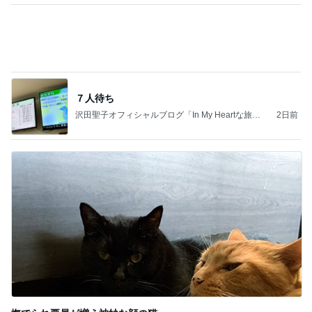
力強いジャンプをまるで天上の美しさのように軽や
かに着氷その芸術性によって心奪われる魔法を織り
なす
フィギュアスケート応援（くまはともだち）
1日前
体の大きな子が目立つハチの巣
Amebaトピックス
1日前
同じ夢
四コマ戦士 パパ戦記
10日前
脱水の兆候に気づく簡単な方法
Amebaトピックス
1日前