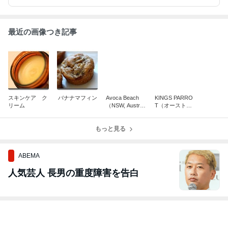
最近の画像つき記事
スキンケア ク
バナナマフィン
Avoca Beach
KINGS PARRO
リーム
（NSW, Australi
T（オーストラ
a）
リアの野鳥）
もっと見る
ABEMA
人気芸人 長男の重度障害を告白