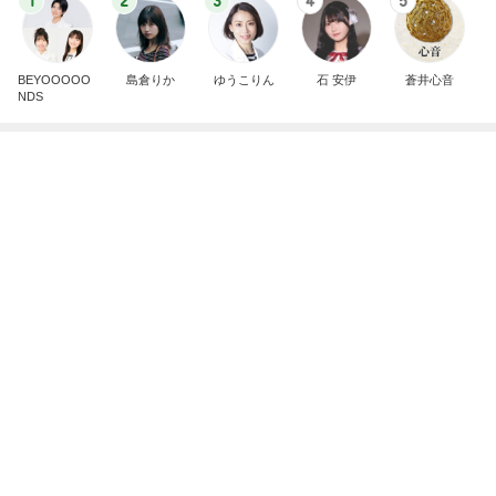
有名店の八つ橋の真剣な食べ比べ
Amebaトピックス
10時間前
斎藤元彦がぶらぶら動画のアップを止めた
Bank of Dreamの公営競技はどこへ行く
8日前
教官の嫌がらせで先生を代えたこと
Amebaトピックス
1日前
ありがとうございます
市川團十郎白猿オフィシャルB
2日前
夜パンツで失敗が少なくなった娘