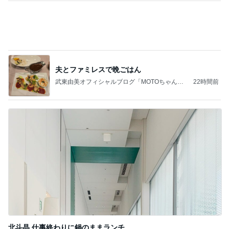
2026/07/27(K) 4本
何でかな？何でだろ？
11日前
第一印象はただの布だった暑さ対策
Amebaトピックス
1日前
(長期保存カレーライスセット)
たかたんのコストコ通への道
7日前
リニューアルしたお店の欧州串料理
Amebaトピックス
10時間前