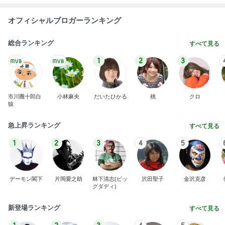
デーモン閣下
片岡愛之助
林下清志(ビッ
沢田聖子
金沢克彦
グダディ)
新登場ランキング
すべて見る
1
2
3
4
5
BEYOOOOO
島倉りか
ゆうこりん
石 安伊
蒼井心音
NDS
美しすぎて眺めていたいプラッター
Amebaトピックス
1日前
広島原爆の日 市長の言葉に動揺する総理
ブルーサファイア
1日前