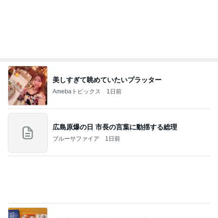
Amebaトピックス
1日前
７人待ち
沢田聖子オフィシャルブログ「In My Heartな旅日
2日前
記」by Ameba
撫でられ要員が増え神妙な顔の猫
Amebaトピックス
1日前