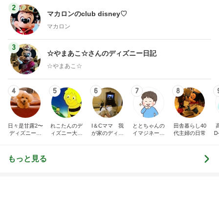
3
☆やまあこ☆さんのディズニー日記
☆やまあこ☆
4
5
6
7
8
日々是甘露2〜
れこたんのデ
I＆Cママ 我
ととちゃんの
田舎暮らし40
ディズニー風
ィズニー大好
が家のディズ
イマジネーシ
代主婦の日常
Ꭰ
味〜
き♡孫4人
ニー♡ブログ
ョンタイム
もっと見る
審査が通れば振り込まれる20万円
Amebaトピックス
2日前
だいた 冷凍庫がスッカスカな理由
Amebaトピックス
2日前