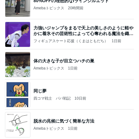
暑い日の仕事と自分と嫁の体調
Amebaトピックス
2日前
お願い
モンスターアクアリウム＆レプタイルズ 買取販売
7日前
情報
ご飯の進むメインになる作り置き
Amebaトピックス
2日前