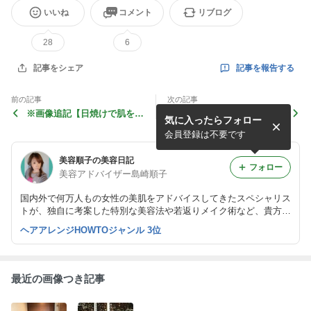
いいね
コメント
リブログ
28
6
記事を報告する
記事をシェア
前の記事
次の記事
※画像追記【日焼けで肌をま
【極上美容部番外編】大阪美
気に入ったらフォロー
っ黒に焼いた】
Up塾に起きたこと
会員登録は不要です
美容順子の美容日記
フォロー
美容アドバイザー島崎順子
国内外で何万人もの女性の美肌をアドバイスしてきたスペシャリス
トが、独自に考案した特別な美容法や若返りメイク術など、貴方に
きっと役に立つ情報をお伝えしていきます。現在美容雑誌や美容書
ヘアアレンジHOWTOジャンル 3位
籍でも情報発信中
最近の画像つき記事