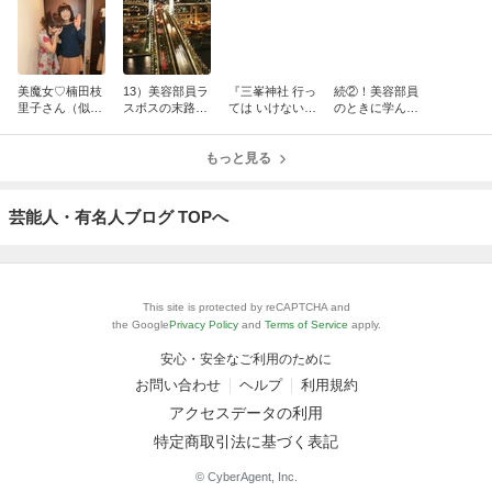
美魔女♡楠田枝
13）美容部員ラ
『三峯神社 行っ
続②！美容部員
里子さん（似）
スボスの末路
ては いけない
のときに学んだ
が銀座へ（美up
クビ同然の左遷
人』の正体と
こと お友達ご
塾ひささん）
は？龍神光が告
っこはダメ
もっと見る
げる選ばれし参
拝者の条件
芸能人・有名人ブログ TOPへ
This site is protected by reCAPTCHA and
the Google
Privacy Policy
and
Terms of Service
apply.
安心・安全なご利用のために
お問い合わせ
ヘルプ
利用規約
アクセスデータの利用
特定商取引法に基づく表記
© CyberAgent, Inc.