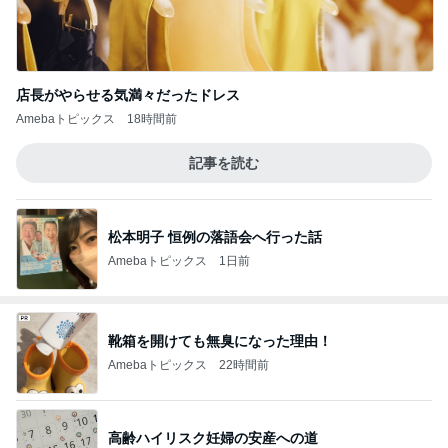
店長がやらせる気満々だったドレス
Amebaトピックス
18時間前
記事を読む
松本明子 恒例の落語会へ行った話
Amebaトピックス
1日前
靴箱を開けても無臭になった理由！
Amebaトピックス
22時間前
高齢ハイリスク妊婦の安産への道