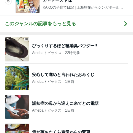
カヤトースト味
5
KAKOの子育て日記 | 上海駐在からシンガポール駐
在へ。ときどきさいたま。
このジャンルの記事をもっと見る
びっくりするほど靴消臭パウダー!!
Amebaトピックス
22時間前
安心して進めと言われたおみくじ
Amebaトピックス
1日前
認知症の母から迎えに来てとの電話
Amebaトピックス
1日前
質が落ちたくら寿司からの変更