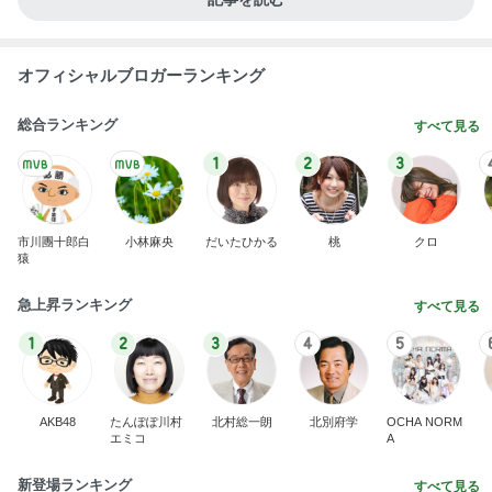
オフィシャルブロガーランキング
総合ランキング
すべて見る
1
2
3
市川團十郎白
小林麻央
だいたひかる
桃
クロ
猿
急上昇ランキング
すべて見る
1
2
3
4
5
AKB48
たんぽぽ川村
北村総一朗
北別府学
OCHA NORM
エミコ
A
新登場ランキング
すべて見る