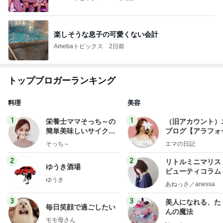
楽しそうな息子の可愛くない会計
Amebaトピックス
2日前
トップブロガーランキング
料理
美容
1
1
栄養士ママそっち～の
（旧アカウント）
簡単美味しいサイクル
ブログ【アラフォ
献立
社売却セカンドラ
そっち～
エマの日記
フ】
2
2
リトルミニマリス
ゆうき酒場
ビューティコラム 
ゆうき
little minimalist'
あねっさ／anessa
uty colum
3
3
美人になれる、た
毎日笑顔で過ごしたい
んの魔法
モモ母さん