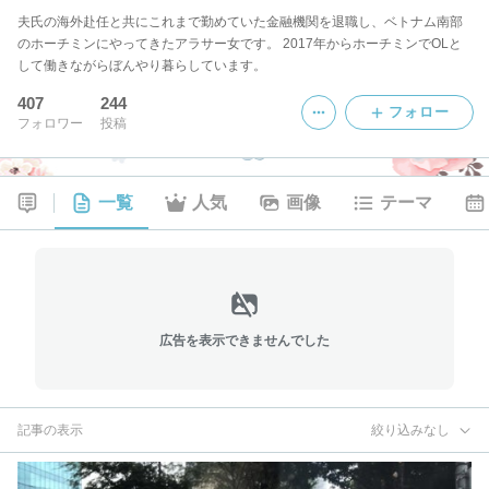
夫氏の海外赴任と共にこれまで勤めていた金融機関を退職し、ベトナム南部
のホーチミンにやってきたアラサー女です。 2017年からホーチミンでOLと
して働きながらぼんやり暮らしています。
407
244
フォロー
フォロワー
投稿
一覧
人気
画像
テーマ
広告を表示できませんでした
記事の表示
絞り込みなし