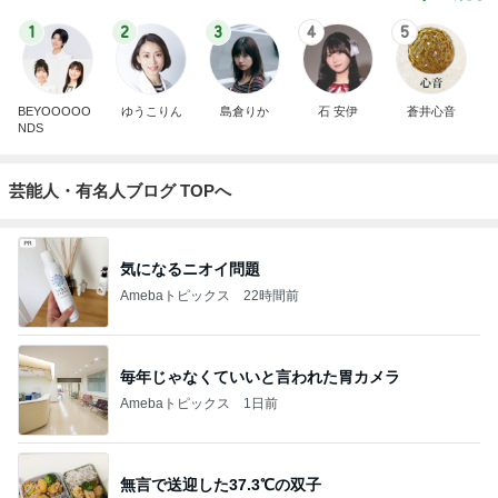
1
2
3
4
5
BEYOOOOO
ゆうこりん
島倉りか
石 安伊
蒼井心音
NDS
芸能人・有名人ブログ TOPへ
気になるニオイ問題
Amebaトピックス
22時間前
毎年じゃなくていいと言われた胃カメラ
Amebaトピックス
1日前
無言で送迎した37.3℃の双子