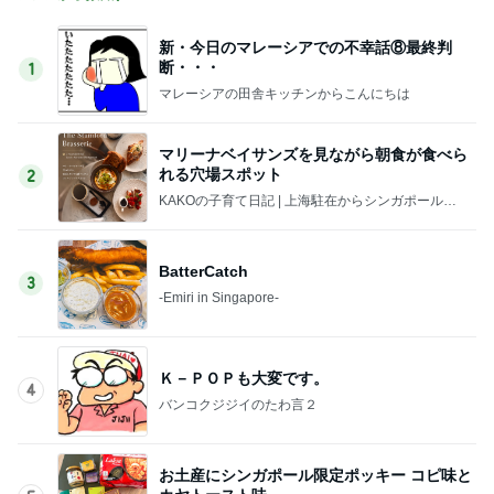
新・今日のマレーシアでの不幸話⑧最終判
断・・・
1
マレーシアの田舎キッチンからこんにちは
マリーナベイサンズを見ながら朝食が食べら
れる穴場スポット
2
KAKOの子育て日記 | 上海駐在からシンガポール駐
在へ。ときどきさいたま。
BatterCatch
3
-Emiri in Singapore-
Ｋ－ＰＯＰも大変です。
4
バンコクジジイのたわ言２
お土産にシンガポール限定ポッキー コピ味と