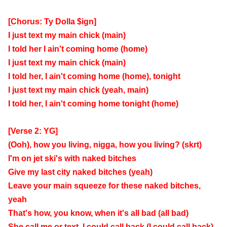
[Chorus: Ty Dolla $ign]
I just text my main chick (main)
I told her I ain't coming home (home)
I just text my main chick (main)
I told her, I ain't coming home (home), tonight
I just text my main chick (yeah, main)
I told her, I ain't coming home tonight (home)
[Verse 2: YG]
(Ooh), how you living, nigga, how you living? (skrt)
I'm on jet ski's with naked bitches
Give my last city naked bitches (yeah)
Leave your main squeeze for these naked bitches,
yeah
That's how, you know, when it's all bad (all bad)
She call me or text, I could call back (I could call back)