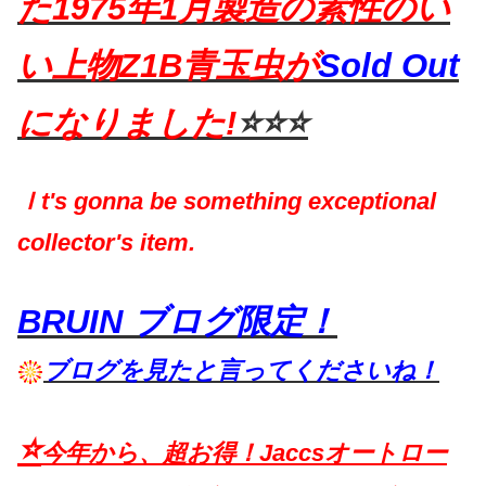
た1975年1月製造の素性のい
い上物Z1B青玉虫が
Sold Out
になりました!
⭐️⭐️⭐️
Ｉt's gonna be something exceptional
collector's item.
BRUIN ブログ限定！
ブログを見たと言ってくださいね！
⭐
今年から、超お得！Jaccsオートロー