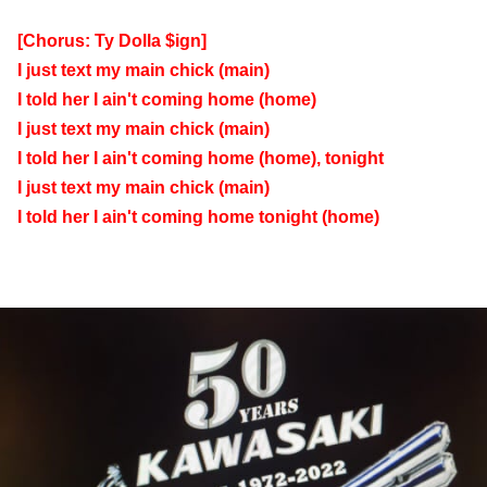
[Chorus: Ty Dolla $ign]
I just text my main chick (main)
I told her I ain't coming home (home)
I just text my main chick (main)
I told her I ain't coming home (home), tonight
I just text my main chick (main)
I told her I ain't coming home tonight (home)