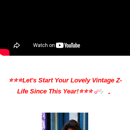
⭐️⭐️⭐️Let's Start Your Lovely Vintage Z-
Life Since This Year!⭐️⭐️⭐️