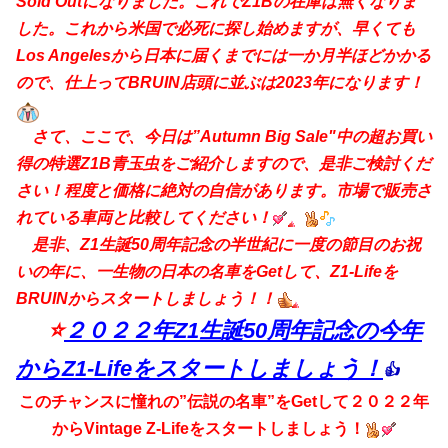
Sold Outになりました。これでZ1Bの在庫は無くなりま
した。これから米国で必死に探し始めますが、早くても
Los Angelesから日本に届くまでには一か月半ほどかかる
ので、仕上ってBRUIN店頭に並ぶは2023年になります！
さて、ここで、今日は”Autumn Big Sale"中の超お買い
得の特選Z1B青玉虫をご紹介しますので、是非ご検討くだ
さい！程度と価格に絶対の自信があります。市場で販売さ
れている車両と比較してください！
是非、
Z1生誕50周年記念の半世紀に一度の節目のお祝
いの年に、一生物の日本の名車をGetして、Z1-Lifeを
BRUINからスタートしましょう！！
⭐
２０２２年
Z1生誕50周年記念の今年
からZ1-Lifeをスタートしましょう！
👍
このチャンスに憧れの”伝説の名車”をGetして２０２２年
からVintage Z-Lifeをスタートしましょう！