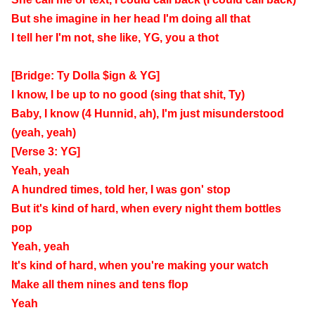
But she imagine in her head I'm doing all that
I tell her I'm not, she like, YG, you a thot
[Bridge: Ty Dolla $ign & YG]
I know, I be up to no good (sing that shit, Ty)
Baby, I know (4 Hunnid, ah), I'm just misunderstood
(yeah, yeah)
[Verse 3: YG]
Yeah, yeah
A hundred times, told her, I was gon' stop
But it's kind of hard, when every night them bottles
pop
Yeah, yeah
It's kind of hard, when you're making your watch
Make all them nines and tens flop
Yeah