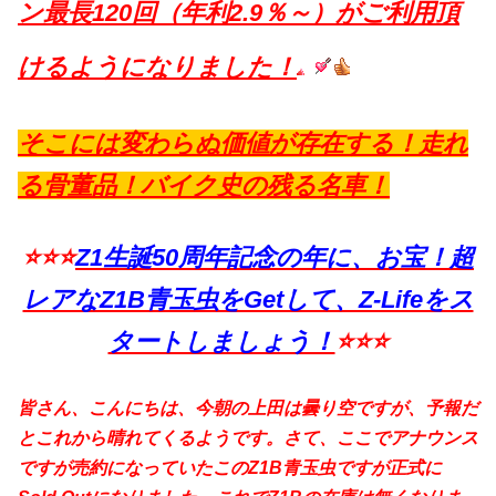
ン最長120回（年利2.9％～）がご利用頂
けるようになりました！
そこには変わらぬ価値が存在する！走れ
る骨董品！バイク史の残る名車！
⭐️⭐⭐
Z1生誕50周年記念の年に、お宝！超
レアなZ1B青玉虫をGetして、Z-Lifeをス
タートしましょう！
⭐️
⭐⭐
皆さん、こんにちは、今朝の上田は曇り空ですが、予報だ
とこれから晴れてくるようです。さて、ここでアナウンス
ですが売約になっていたこのZ1B青玉虫ですが正式に