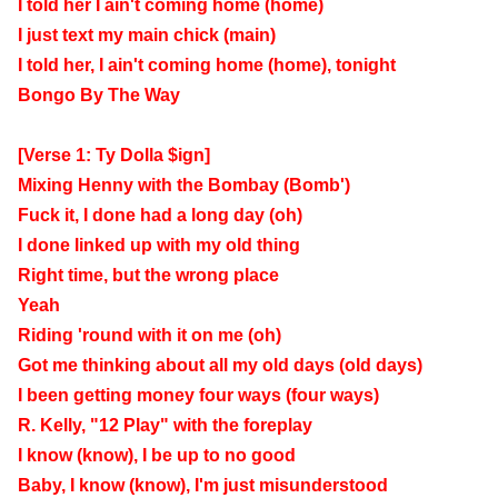
I told her I ain't coming home (home)
I just text my main chick (main)
I told her, I ain't coming home (home), tonight
Bongo By The Way
[Verse 1: Ty Dolla $ign]
Mixing Henny with the Bombay (Bomb')
Fuck it, I done had a long day (oh)
I done linked up with my old thing
Right time, but the wrong place
Yeah
Riding 'round with it on me (oh)
Got me thinking about all my old days (old days)
I been getting money four ways (four ways)
R. Kelly, "12 Play" with the foreplay
I know (know), I be up to no good
Baby, I know (know), I'm just misunderstood