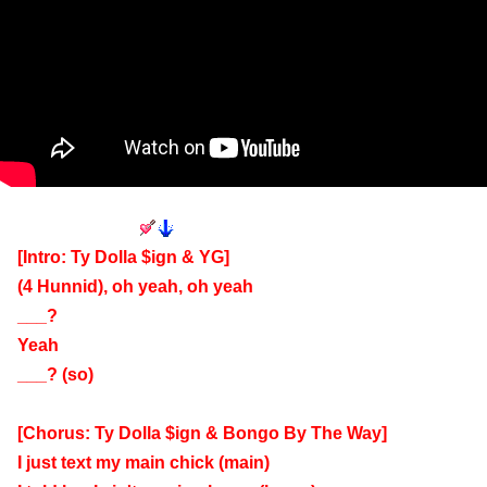
[Intro: Ty Dolla $ign & YG]
(4 Hunnid), oh yeah, oh yeah
___?
Yeah
___?
(so)
[Chorus: Ty Dolla $ign & Bongo By The Way]
I just text my main chick (main)