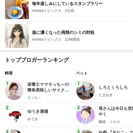
毎年楽しみにしているスタンプラリー
Amebaトピックス
2日前
急に濃くなった両頬のシミの対処
Amebaトピックス
22時間前
トップブロガーランキング
料理
ペット
1
1
栄養士ママそっち～の
しろとくろしろ
簡単美味しいサイクル
たまねぎ
献立
そっち～
2
2
母さんは今日も世
ゆうき酒場
やく
ゆうき
藤緒 ミルカ
3
3
白柴 『きなこ』 