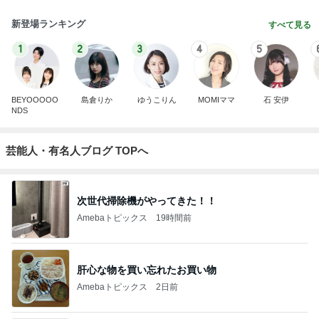
新登場ランキング
すべて見る
1
2
3
4
5
BEYOOOOO
島倉りか
ゆうこりん
MOMIママ
石 安伊
NDS
芸能人・有名人ブログ TOPへ
次世代掃除機がやってきた！！
Amebaトピックス
19時間前
肝心な物を買い忘れたお買い物
Amebaトピックス
2日前