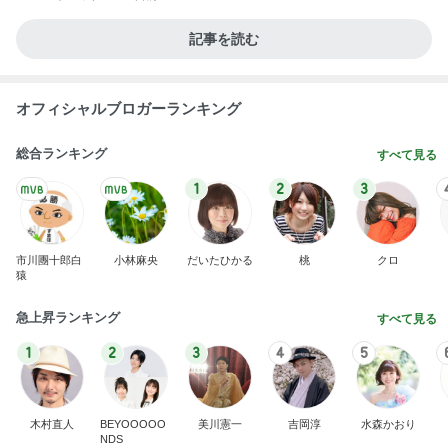
記事を読む
オフィシャルブロガーランキング
総合ランキング
すべて見る
1
2
3
市川團十郎白
小林麻央
だいたひかる
桃
クロ
猿
急上昇ランキング
すべて見る
1
2
3
4
5
木村直人
BEYOOOOO
美川憲一
吉岡淳
水森かおり
NDS