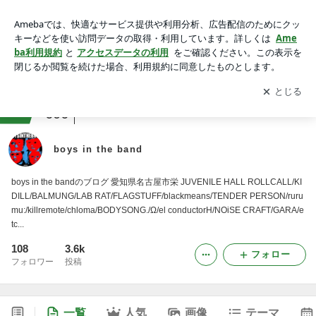
boys in the band
アプリをダウンロードして
ブログの更新通知
を受け取りまし
開く
ょう。
ranking
アパレルショップジャンル
606
boys in the band
boys in the bandのブログ 愛知県名古屋市栄 JUVENILE HALL ROLLCALL/KI
DILL/BALMUNG/LAB RAT/FLAGSTUFF/blackmeans/TENDER PERSON/ruru
mu:/killremote/chloma/BODYSONG./Ω/el conductorH/NOiSE CRAFT/GARA/e
tc...
108
3.6k
フォロー
フォロワー
投稿
一覧
人気
画像
テーマ