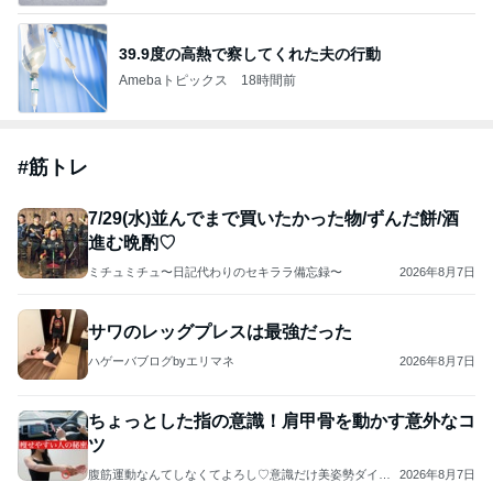
39.9度の高熱で察してくれた夫の行動
Amebaトピックス
18時間前
#
筋トレ
7/29(水)並んでまで買いたかった物/ずんだ餅/酒
進む晩酌♡
ミチュミチュ〜日記代わりのセキララ備忘録〜
2026年8月7日
サワのレッグプレスは最強だった
ハゲーバブログbyエリマネ
2026年8月7日
ちょっとした指の意識！肩甲骨を動かす意外なコ
ツ
腹筋運動なんてしなくてよろし♡意識だけ美姿勢ダイエ
2026年8月7日
ット♡勝手に痩せる体になる秘密