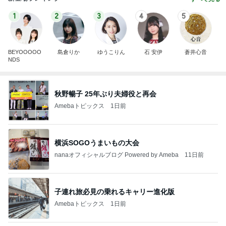
1
2
3
4
5
BEYOOOOO
島倉りか
ゆうこりん
石 安伊
蒼井心音
NDS
秋野暢子 25年ぶり夫婦役と再会
Amebaトピックス
1日前
横浜SOGOうまいもの大会
nanaオフィシャルブログ Powered by Ameba
11日前
子連れ旅必見の乗れるキャリー進化版
Amebaトピックス
1日前