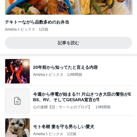
テキトーながら品数多めのお弁当
Amebaトピックス
1日前
記事を読む
20年前から知ってたと言える内容
Amebaトピックス
12時間前
今週から停電が始まる?! 片山さつき大臣の警告がE
BS、RV、そしてGESARA宣言が⁈
心の道標【旧：ヤ～ベェのブログ】
13時間前
モト冬樹 妻を守る男らしい愛犬
Amebaトピックス
1日前