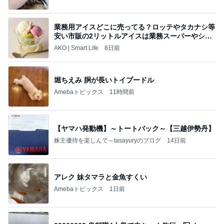
業務用アイスどこに売ってる？ロッテやタカナシ等
安い市販の2リットルアイスは業務スーパーやシャ
トレ
AKO | Smart Life
8日前
堀ちえみ 胴が長いトイプードル
Amebaトピックス
11時間前
【ヤマハ発動機】～トートバック～【三越伊勢丹】
株主優待を楽しんで～tasayuryのブログ
14日前
アレク 妹タマラと金魚すくい
Amebaトピックス
1日前