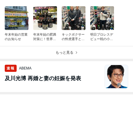
年末年始の営業
年末年始の肥満
キックボクサー
明日プロレスデ
のお知らせ
対策に！世界で
の怜虎選手とヤ
ビュー戦の小藤
100万本以上売
ン ダニエル選手
将太選手にご来
れたダイエット
ご来店！
店いただきまし
サプリ
もっと見る
た！
速報
ABEMA
及川光博 再婚と妻の妊娠を発表