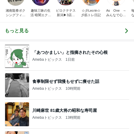
湘南龍拳ボク
趣味三昧の生
ピロクテテス
☆彡Lecrin☆
As One ～
シングフィッ
活 暗闇エクサ
新潟▶3店舗
彡筋トレ日記
みんなで心を
トネスジム川
サイズの楽し
（新潟市江南
一つに～ フ
活習
端龍也のブロ
い沼
区亀田、中央
ィットネスク
グ
区文京町、新
ラブRyuow
もっと見る
発田市中央
町）
「あつかましい」と指摘されたその心根
Amebaトピックス
1日前
食事制限せず我慢もせずに痩せた話
Amebaトピックス
10時間前
川崎麻世 81歳大将の昭和な寿司屋
Amebaトピックス
13時間前