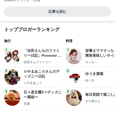
Amebaトピックス
1日前
記事を読む
トップブロガーランキング
旅行
料理
1
1
「吉田さんちのファミ
栄養士ママそっち
リー日記」Powered b
簡単美味しいサイ
y Ameba 吉田さんファ
献立
吉田さんファミリー
そっち～
ミリーオフィシャルブ
ログ
2
2
☆やまあこ☆さんのデ
ゆうき酒場
ィズニー日記
ゆうき
☆やまあこ☆
3
3
日々是甘露2〜ディズニ
毎日笑顔で過ごし
ー風味〜
モモ母さん
甘露