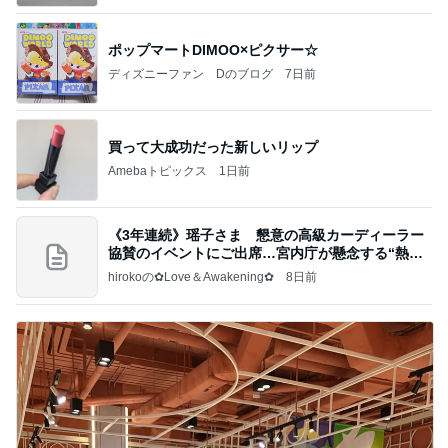
ポップマートDIMOO×ピクサー☆
ディズニーファン Dのブログ
7日前
買って大成功だった新しいリップ
Amebaトピックス
1日前
《3年連続》瑶子さま 懇意の高級カーディーラー
協賛のイベントにご出席…宮内庁が懸念する“熱心
すぎ
hirokoの✿Love＆Awakening✿
8日前