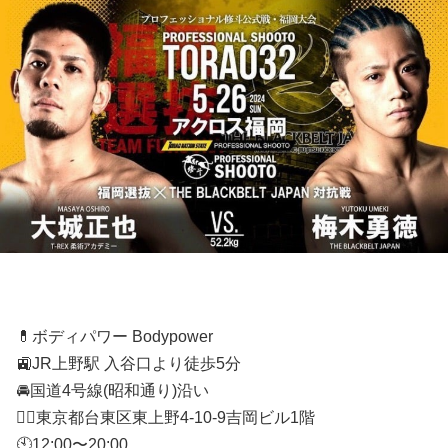
💊ボディパワー Bodypower
🚉JR上野駅 入谷口より徒歩5分
🚘国道4号線(昭和通り)沿い
🚶‍♂️東京都台東区東上野4-10-9吉岡ビル1階
🕙12:00〜20:00