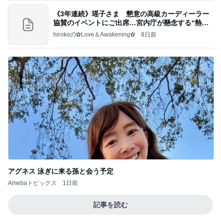
《3年連続》瑶子さま 懇意の高級カーディーラー
協賛のイベントにご出席…宮内庁が懸念する“熱心
すぎ
hirokoの✿Love＆Awakening✿
8日前
アグネス 泳ぎに来る孫と会う予定
Amebaトピックス
1日前
記事を読む