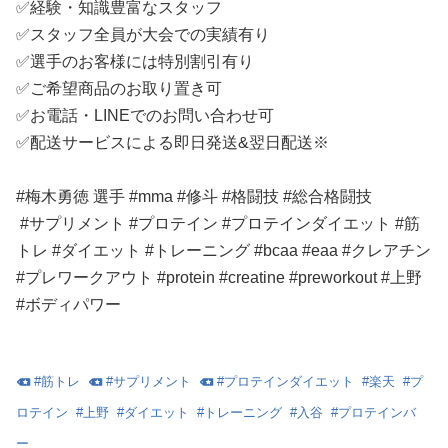
✅経験・知識豊富なスタッフ
✅スタッフ全員が大会での実績有り
✅選手のお客様には特別割引有り
✅ご希望商品のお取り置き可
✅お電話・LINEでのお問い合わせ可
✅配送サービスによる即日発送&翌日配送※
#梅木勇徳 選手 #mma #修斗 #格闘技 #総合格闘技
#サプリメント #プロテイン #プロテインダイエット #筋
トレ #ダイエット #トレーニング #bcaa #eaa #クレアチン
#プレワークアウト #protein #creatine #preworkout #上野
#ボディパワー
#
筋トレ
#
サプリメント
#
プロテインダイエット
#
楽天
#
プ
ロテイン
#
上野
#
ダイエット
#
トレーニング
#
入谷
#
プロテインバ
ー