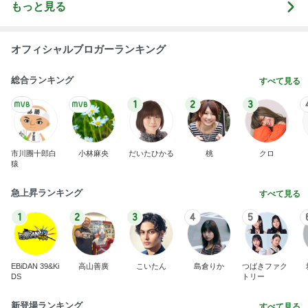
もっと見る
オフィシャルブロガーランキング
総合ランキング
すべて見る
1
2
3
市川團十郎白
小林麻央
だいたひかる
桃
クロ
猿
急上昇ランキング
すべて見る
1
2
3
4
5
EBiDAN 39&Ki
高山善廣
こいたん
島倉りか
つばきファク
DS
トリー
新登場ランキング
すべて見る