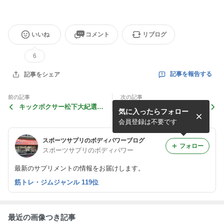
いいね
コメント
リブログ
6
記事を報告する
記事をシェア
前の記事
次の記事
キックボクサー松下大紀選手
4月30日(火曜日)の営業時間
気に入ったらフォロー
復帰戦です！
は、12:00〜18:00になりま
す。
会員登録は不要です
スポーツサプリのボディパワーブログ
フォロー
スポーツサプリのボディパワー
最新のサプリメントの情報をお届けします。
筋トレ・ジムジャンル 119位
最近の画像つき記事