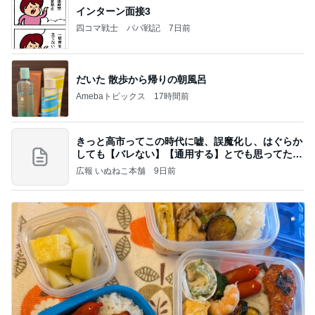
インターン面接3
四コマ戦士 パパ戦記
7日前
だいた 散歩から帰りの朝風呂
Amebaトピックス
17時間前
きっと高市ってこの時代に嘘、誤魔化し、はぐらか
しても【バレない】【通用する】とでも思ってたん
だろ
広報 いぬねこ本舗
9日前