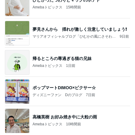
ひどかったつわりとマックのポテト
Amebaトピックス
15時間前
夢見さんから 揺れが激しく注意していましょう❗️
マリアオフィシャルブログ「ひむかの風にさそわれ
9日前
て」Powered by Ameba
帰るところの尊過ぎる猫の兄妹
Amebaトピックス
1日前
ポップマートDIMOO×ピクサー☆
ディズニーファン Dのブログ
7日前
高橋英樹 お好み焼き中に大粒の雨
Amebaトピックス
10時間前