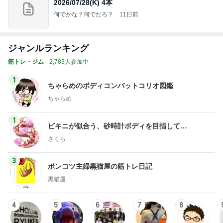
2026/07/28(K) 4本
何でかな？何でだろ？
11日前
ジャンルランキング
筋トレ・ジム
2,783人参加中
1
ちゃらめのボディコンバットコリオ図鑑
ちゃらめ
1
ビキニが似合う、砂時計ボディを目指して…
さくら
3
ポンコツ主婦黒猫屋の筋トレ日記
黒猫屋
4
5
6
7
8