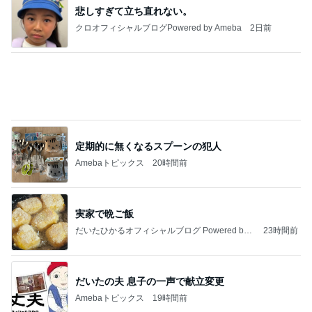
わあ喉は‥
藤田朋子オフィシャルブログ「笑顔の種と眠る犬」
2日前
Powered by Ameba
堀ちえみの夫 卵黄と水菜入りの納豆
Amebaトピックス
1日前
ありがとうございます
市川團十郎白猿オフィシャルB
4日前