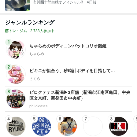
市川團十郎白猿オフィシャルB
4日前
ジャンルランキング
筋トレ・ジム
2,783人参加中
1
ちゃらめのボディコンバットコリオ図鑑
ちゃらめ
2
ビキニが似合う、砂時計ボディを目指して…
さくら
3
ピロクテテス新潟▶3店舗（新潟市江南区亀田、中央
区文京町、新発田市中央町）
philoktetes
4
5
6
7
8