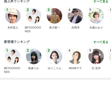
急上昇ランキング
すべて見る
1
2
3
4
5
木村直人
BEYOOOOO
美川憲一
吉岡淳
水森かおり
NDS
新登場ランキング
すべて見る
1
2
3
4
5
BEYOOOOO
島倉りか
ゆうこりん
MOMIママ
石 安伊
NDS
とっても新鮮だったガーリー衣装
Amebaトピックス
2日前