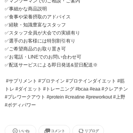
✅マンツーマンでのご相談・ご案内
✅事細かな商品説明
✅食事や栄養摂取のアドバイス
✅経験・知識豊富なスタッフ
✅スタッフ全員が大会での実績有り
✅選手のお客様には特別割引有り
✅ご希望商品のお取り置き可
✅お電話・LINEでのお問い合わせ可
✅配送サービスによる即日発送&翌日配送※
#サプリメント #プロテイン #プロテインダイエット #筋
トレ #ダイエット #トレーニング #bcaa #eaa #クレアチン
#プレワークアウト #protein #creatine #preworkout #上野
#ボディパワー
いいね
コメント
リブログ