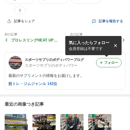
6
記事を報告する
記事をシェア
前の記事
次の記事
プロレスリングHEAT UPタ
1月28日(日)の営業時間は、1
気に入ったらフォロー
ッグチャンピオンの秦野友貴
2:00〜19:00になります。
選手ご来店！
会員登録は不要です
スポーツサプリのボディパワーブログ
フォロー
スポーツサプリのボディパワー
最新のサプリメントの情報をお届けします。
筋トレ・ジムジャンル 142位
最近の画像つき記事