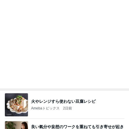
ない理由
心のブレーキを外して引き寄せを加速させる方法：
4日前
引き寄せ研究所
姉が好きすぎて登園拒否した息子
Amebaトピックス
1日前
㊗️喜びを分け合える未来❣️”【この混沌の理由】”⽇
本も⾦融リセットの準備をしてます ””
あいすくりーむ『めるころ』
3時間前
母の形見の真珠ネックレスの価格
Amebaトピックス
12時間前