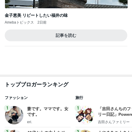
金子恵美 リピートしたい福井の味
Amebaトピックス
2日前
記事を読む
トップブロガーランキング
ファッション
旅行
1
1
妻です。ママです。女
「吉田さんちのフ
です。
リー日記」Powere
y Ameba 吉田さ
eri.
吉田さんファミリー
ミリーオフィシャ
ログ