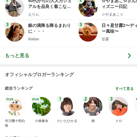
2
2
40代からの大人カジュ
☆やまあこ☆さん
アルを品良く着こなす
ィズニー日記
ファッションブログ
えりん
☆やまあこ☆
3
3
銀の滴降る降るまわり
日々是甘露2〜デ
に・・・
ー風味〜
illallan
甘露
もっと見る
オフィシャルブロガーランキング
総合ランキング
すべて見る
1
2
3
市川團十郎白
小林麻央
だいたひかる
桃
クロ
猿