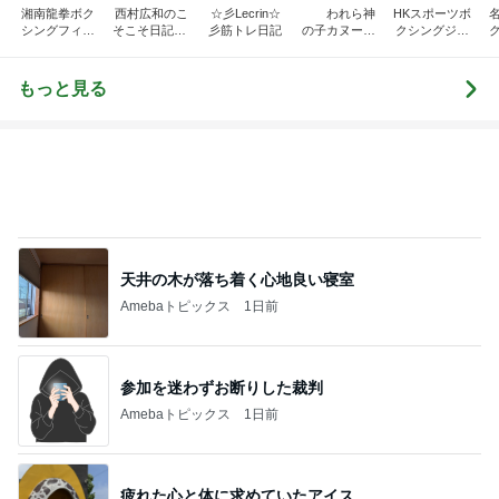
湘南龍拳ボク
西村広和のこ
☆彡Lecrin☆
われら神
HKスポーツボ
シングフィッ
そこそ日記Sin
彡筋トレ日記
の子カヌーの
クシングジム
トネスジム川
z version
子
ブログ
端龍也のブロ
グ
もっと見る
天井の木が落ち着く心地良い寝室
Amebaトピックス
1日前
参加を迷わずお断りした裁判
Amebaトピックス
1日前
疲れた心と体に求めていたアイス