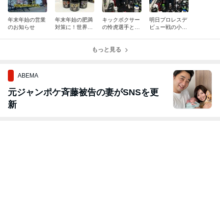
年末年始の営業
年末年始の肥満
キックボクサー
明日プロレスデ
のお知らせ
対策に！世界で
の怜虎選手とヤ
ビュー戦の小藤
100万本以上売
ン ダニエル選手
将太選手にご来
れたダイエット
ご来店！
店いただきまし
サプリ
もっと見る
た！
ABEMA
元ジャンポケ斉藤被告の妻がSNSを更
新