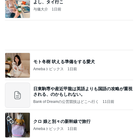
【秩父鉄道】８/２～１１/３０開催 ガリガリ君が
秩父鉄道に遊びにやってくる！のご紹介です
秩父市議会議員 黒澤秀之 ブログ Powered by Ame
10日前
ba
高熱で体力ダダ下がりになった体
Amebaトピックス
1日前
☆We're timelesz LIVE TOUR 2026 episode2 MO
MENTUM
☆☆☆ゆきちにっき☆☆☆
7日前