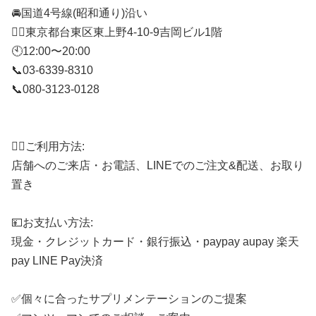
🚘国道4号線(昭和通り)沿い
🚶‍♂️東京都台東区東上野4-10-9吉岡ビル1階
🕙12:00〜20:00
📞03-6339-8310
📞080-3123-0128
⠀
🙋‍♂️ご利用方法:
店舗へのご来店・お電話、LINEでのご注文&配送、お取り
置き
💴お支払い方法:
現金・クレジットカード・銀行振込・paypay aupay 楽天
pay LINE Pay決済
✅個々に合ったサプリメンテーションのご提案