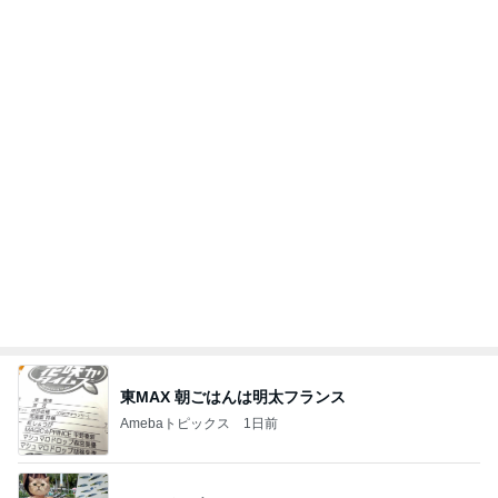
与儀大介
1日前
モト冬樹 吠える準備をする愛犬
Amebaトピックス
1日前
日東駒専や産近甲龍は英語よりも国語の攻略が重視
される、のかもしれない。
Bank of Dreamの公営競技はどこへ行く
11日前
クロ 娘と別々の新幹線で旅行
Amebaトピックス
1日前