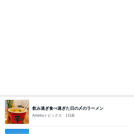
病人アピールしてきたクソ義母
田舎のクソ義母vs都会育ちの嫁
2日前
届いた春夏用の物が真冬仕様
Amebaトピックス
2日前
強子の楽しい（？）ママ友トラブル【年長編】第10
2話
ウメブログ
2日前
気分で使い分ける4本のお気に入り
Amebaトピックス
1日前