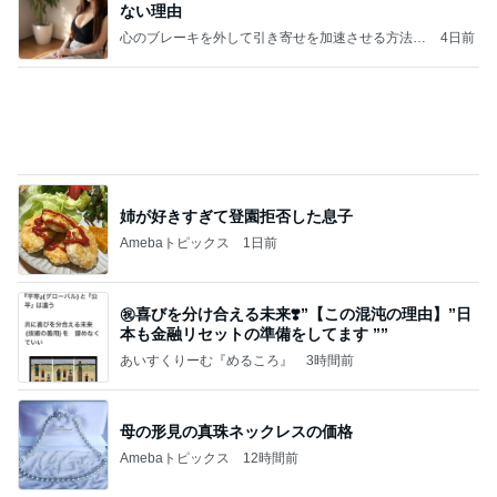
かっちちちちが来てくれた！おしゃれなものを持っ
て！
桃オフィシャルブログ Powered by Ameba
10日前
夫のごはんにぱぱっと作った一品
Amebaトピックス
19時間前
クロとこいたんって何かあったの？
あいのりブログ
2日前