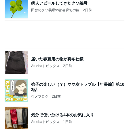
能登揺れ、東北も⚠️夢見が増えて来ました❗️注意し
てください❗️
マリアオフィシャルブログ「ひむかの風にさそわれ
2日前
て」Powered by Ameba
待ち受けにした幸運の前兆の光
Amebaトピックス
1日前
大当たり？！ディズニーストア夏祭り…何当た
る？！夏祭りくじに挑戦！！！
高校生Dヲタ Ꭰ-ᎮꭵꭹꭴのDisneyにっき！！✎ܚ
13日前