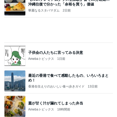
地獄
日本人
24時間前
上原さくら 毎日拭いている娘の宝物
Amebaトピックス
1日前
敬三さんも言いよったのよか。そうか。それは茂美
のしてはならない禁じ手だったな。陣内が言いよる
のよ
nanasantojiroのブログ
2日前