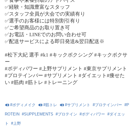
✅
食事や栄養摂取のアドバイス
✅
経験・知識豊富なスタッフ
✅
スタッフ全員が大会での実績有り
✅
選手のお客様には特別割引有り
✅
ご希望商品のお取り置き可
✅
お電話・
LINE
でのお問い合わせ可
✅
配送サービスによる即日発送
&
翌日配送※
#松下大紀
選手
#k1 #キックボクシング #キックボクサ
ー
#ボディパワー #上野
サプリメント
#東京サプリメント
#プロテインバー #サプリメント #ダイエット#痩せた
い #筋肉 #筋トレ #トレーニング
#
ボディメイク
#
筋トレ
#
サプリメント
#
プロテインバー
#
P
ROTEIN
#
SUPPLEMENTS
#
プロテイン
#
ボディパワー
#
ダイエッ
ト
#
上野