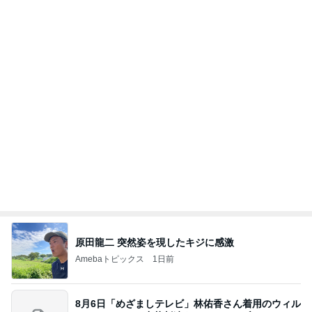
ン
れなのブログ
7時間前
だいた 冷凍庫がスッカスカな理由
Amebaトピックス
18時間前
相続税を、払えないで、売りに出されて不動産は、
外国のお金持ちに買われているそうです。やばいで
すよ
ht9299yzf祈りのブログ
5日前
ママとママ友と大爆笑したゲーム
Amebaトピックス
2日前