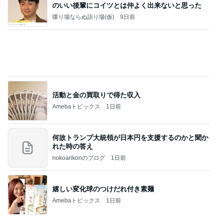
話題のスイカ丸ごとアイス♡
さとみるくのロサンゼルス⇔ハワイ夢日記
6日前
夫の親の介護を絶対にやらない訳
Amebaトピックス
1日前
高橋直純のトラブルメーカー第1167回更新しまし
た！
高橋直純オフィシャルブログ「なおずみぶろぐ」
11日前
Powered by Ameba