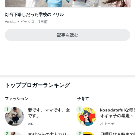
灯台下暗しだった学校のドリル
Amebaトピックス
1日前
記事を読む
トップブロガーランキング
ファッション
子育て
1
1
妻です。ママです。女
kosodatefulな毎
です。
オギャ子の暴走～
eri.
オギャ子
2
2
40代からの大人カジュ
日曜日は９時まで