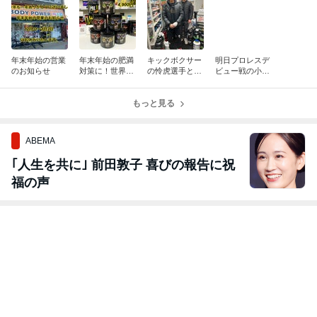
年末年始の営業
年末年始の肥満
キックボクサー
明日プロレスデ
のお知らせ
対策に！世界で
の怜虎選手とヤ
ビュー戦の小藤
100万本以上売
ン ダニエル選手
将太選手にご来
れたダイエット
ご来店！
店いただきまし
サプリ
もっと見る
た！
ABEMA
｢人生を共に｣ 前田敦子 喜びの報告に祝
福の声