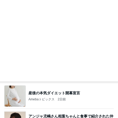
のいい後輩にコイツとは仲よく出来ないと思った
喋り場ならぬ語り場(仮)
9日前
活動と金の買取りで得た収入
Amebaトピックス
1日前
何故トランプ大統領が日本円を支援するのかと聞か
れた時の答え
nokoarikonのブログ
1日前
嬉しい変化球のつけだれ付き素麺
Amebaトピックス
1日前