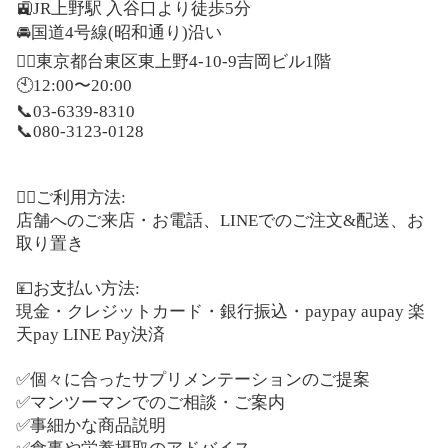
🚉
JR
上野駅
入谷口より徒歩
5
分
🚘
国道
4
号線
(
昭和通り
)
沿い
🚶‍♂️
東京都台東区東上野
4-10-9
吉岡ビル
1
階
🕙
12:00
〜
20:00
📞
03-6339-8310
📞
080-3123-0128
⠀
🙋‍♂️
ご利用方法
:
店舗へのご来店・お電話、
LINE
でのご注文
&
配送、お
取り置き
💴
お支払い方法
:
現金・クレジットカード・銀行振込・
paypay aupay
楽
天
pay LINE Pay
決済
✅
個々に合ったサプリメンテーションのご提案
✅
マンツーマンでのご相談・ご案内
✅
事細かな商品説明