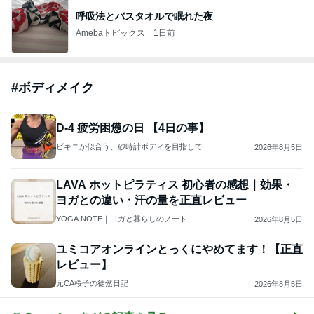
呼吸法とバスタオルで眠れた夜
Amebaトピックス
1日前
#
ボディメイク
D-4 疲労困憊の日 【4日の事】
ビキニが似合う、砂時計ボディを目指して…
2026年8月5日
LAVA ホットピラティス 初心者の感想｜効果・
ヨガとの違い・汗の量を正直レビュー
YOGA NOTE｜ヨガと暮らしのノート
2026年8月5日
ユミコアオンラインとっくにやめてます！【正直
レビュー】
元CA桜子の徒然日記
2026年8月5日