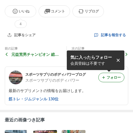
いいね
コメント
リブログ
4
記事を報告する
記事をシェア
前の記事
次の記事
元益荒男チャンピオン 総合
2月19日BREAKING DOWN
気に入ったらフォロー
格闘家の泰斗選手ご来店！2
出場！山川そうき選手ご来
月26日Fighting NEXUS出
店！
会員登録は不要です
場！
スポーツサプリのボディパワーブログ
フォロー
スポーツサプリのボディパワー
最新のサプリメントの情報をお届けします。
筋トレ・ジムジャンル 130位
最近の画像つき記事