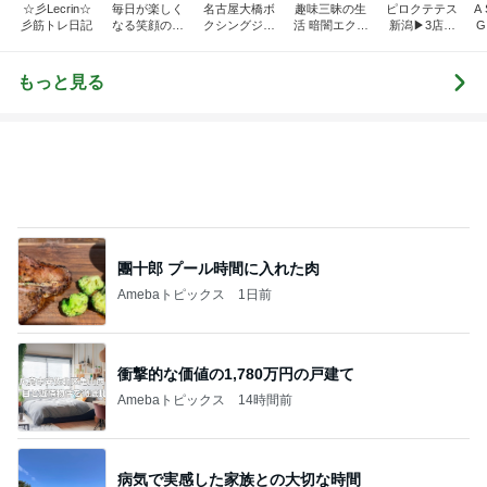
☆彡Lecrin☆
毎日が楽しく
名古屋大橋ボ
趣味三昧の生
ピロクテテス
A 
彡筋トレ日記
なる笑顔の美
クシングジム
活 暗闇エクサ
新潟▶3店舗
G
活習慣 顔ダン
ブログ
サイズの楽し
（新潟市江南
ス＊表情筋ト
い沼
区亀田、中央
レーニング
区文京町、新
もっと見る
発田市中央
町）
團十郎 プール時間に入れた肉
Amebaトピックス
1日前
衝撃的な価値の1,780万円の戸建て
Amebaトピックス
14時間前
病気で実感した家族との大切な時間