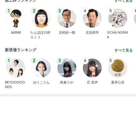
急上昇ランキング
すべて見る
1
2
3
4
5
AKB48
たんぽぽ川村
北村総一朗
北別府学
OCHA NORM
エミコ
A
新登場ランキング
すべて見る
1
2
3
4
5
BEYOOOOO
ゆうこりん
島倉りか
石 安伊
蒼井心音
NDS
具沢山で大満足のネバネバ蕎麦
Amebaトピックス
1日前
8月2日放送のTBS「週刊さんまとマツコ」先週に引