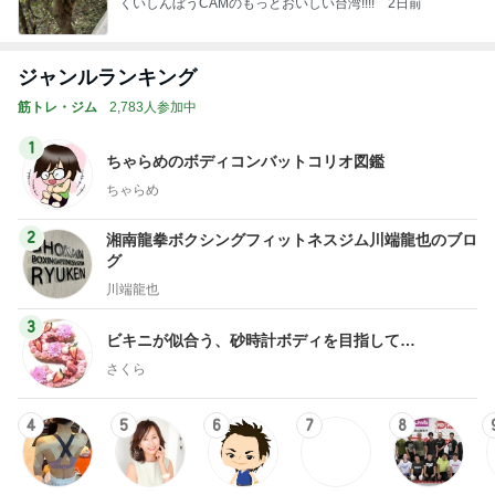
くいしんぼうCAMのもっとおいしい台湾!!!!
2日前
ジャンルランキング
筋トレ・ジム
2,783人参加中
1
ちゃらめのボディコンバットコリオ図鑑
ちゃらめ
2
湘南龍拳ボクシングフィットネスジム川端龍也のブロ
グ
川端龍也
3
ビキニが似合う、砂時計ボディを目指して…
さくら
4
5
6
7
8