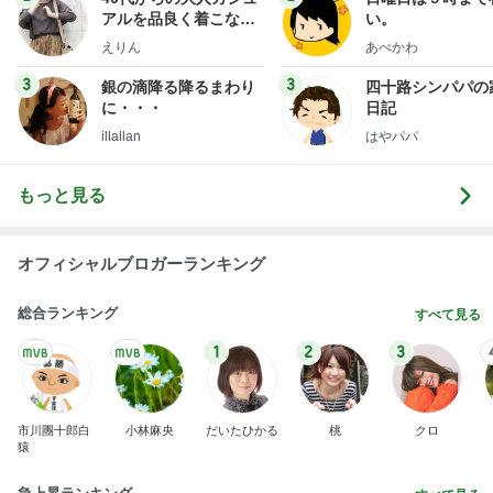
アルを品良く着こなす
い。
ファッションブログ
えりん
あべかわ
3
3
銀の滴降る降るまわり
四十路シンパパの
に・・・
日記
illallan
はやパパ
もっと見る
オフィシャルブロガーランキング
総合ランキング
すべて見る
1
2
3
市川團十郎白
小林麻央
だいたひかる
桃
クロ
猿