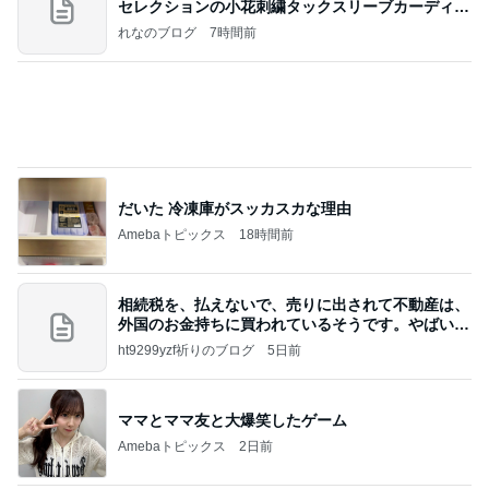
価値観の違いによる「失敗」に対して感情的に反省
しない 私だけの宗教仮称略称偶然と暗合教教義候
補
ムカシオナガザルのwesternblack brain stool2024
3日前
年（令和6）11月25日以来減酒断煙再開ムカシオナ
ガザル
義母にこっそり連絡していた旦那
Amebaトピックス
1日前
ポッキー以来の・・・初ビーナス♪
ＳＲ♡ＬＯＶＥＲの・・・キックでＧＯ♪
11日前