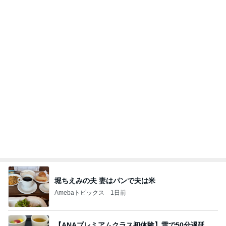
沖縄往復で分かった「余裕を買う」価値
華麗なるスタバマダム
2日前
子供会の人たちに言ってみる決意
Amebaトピックス
1日前
最近の香港で食べて感動したもの、いろいろまと
め！
香港在住えりのおいしい食べ歩きガイド
13日前
蓋が甘く汁が漏れてしまった弁当
Amebaトピックス
18時間前