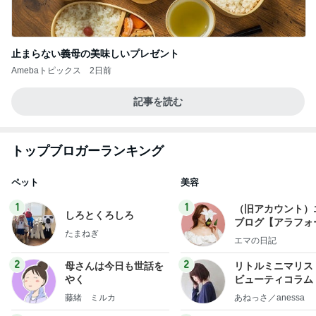
止まらない義母の美味しいプレゼント
Amebaトピックス
2日前
記事を読む
トップブロガーランキング
ペット
美容
1
1
（旧アカウント）
しろとくろしろ
ブログ【アラフォ
たまねぎ
社売却セカンドラ
エマの日記
フ】
2
2
母さんは今日も世話を
リトルミニマリス
やく
ビューティコラム 
little minimalist'
藤緒 ミルカ
あねっさ／anessa
uty colum