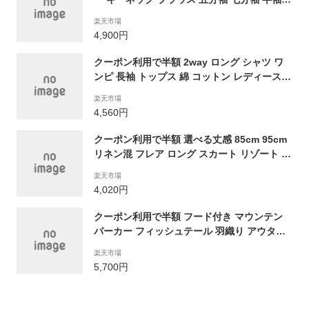
トップス レディース ホワイト ブルー ストラ
楽天市場
イプ バルーンスリーブ ゆったり 大きめ 春 夏
4,900円
おしゃれ 可愛い きれいめ カジュアル シンプ
ル フェミニン 無地 上品 韓国ファッション
クーポン利用で半額 2way ロング シャツ ワ
ンピ 長袖 トップス 綿 コットン レディース
羽織り マキシ ワンピース ゆったり 大きめ 体
楽天市場
型カバー 春 夏 秋 冬 無地 おしゃれ 流行 可愛
4,560円
い きれいめ カジュアル シンプル 着回し 大人
可愛い 上品
クーポン利用で半額 選べる丈感 85cm 95cm
リネン混 フレア ロング スカート リゾート マ
キシ リネン 麻 可愛い ふんわり ボリューム
楽天市場
ウエストゴム 楽ちん ゆったり 大きめ 体型カ
4,020円
バー カジュアル 2枚重ね 裏地 春 夏 秋 おしゃ
れ 流行 大人可愛い レディース
クーポン利用で半額 フード付き マウンテン
パーカー フィッシュテール 羽織り アウター
レディース UVカット 薄手 春 夏 ドロスト フ
楽天市場
ード ジャケット ジャンパー ブルゾン ウィン
5,700円
ドブレーカー マウンパ ショート ドルマン カ
ジュアル シンプル 無地 韓国ファッション