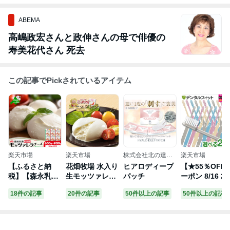
ABEMA
高嶋政宏さんと政伸さんの母で俳優の
寿美花代さん 死去
この記事でPickされているアイテム
楽天市場
楽天市場
株式会社北の達人
楽天市場
コーポレーション
【ふるさと納
花畑牧場 水入り
ヒアロディープ
【★55％OFF
税】【森永乳
生モッツァレラ
パッチ
ーポン 8/16 23
業】高評価★5.0
ブラータチーズ
59迄】歯科用
18件の記事
20件の記事
50件以上の記事
50件以上の記事
モッツァレラチ
/ おつまみ ワイ
ブラシ Ci202 
ーズ 量が選べる
ン お酒のお供
ふつう/Ci203 
600g / 900g (
チーズ 北海道お
やわらかめ プ
ふるさと納税 チ
土産 子供 人気
ミア 20本セッ