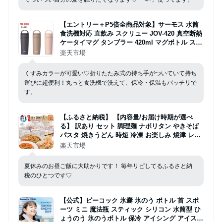
【エントリー＋P5倍全商品対象】サーモス 水筒
食洗機対応 直飲み スクリュー JOV-420 真空断熱
ケータイマグ タンブラー 420ml マグボトル スポ
ーツドリンク対応 保温 保冷 広口 丸洗い コーヒ
楽天市場
ー 温活 父の日 父の日ギフト【TOKU】
くすみカラーが可愛い♡折りたたみ式の持ち手がついていて持ち
運びに超便利！丸っと食洗機で洗えて、保冷・保温もバッチリで
す。
【ふるさと納税】 【内容量/お届け時期が選べ
る】 訳あり セット 調理麺 ナポリタン やきそば
パスタ 焼きうどん 時短 冷凍 お楽しみ 焼津 レン
ジで簡単 冷凍食品 焼き調理麺セット お試し 10食
楽天市場
18食 ランキング a13-125 a08-015
夏休みのお昼ご飯に大助かりです！ 毎年リピしてるふるさと納
税のひとつです♡
【公式】ピーコック 氷嚢 氷のう ボトル 首 スポ
ーツ ミニ 魔法瓶 スティック シリコン 水筒型 ひ
ょうのう 氷のうボトル 保冷 アイシング アイスパ