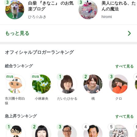
3
3
白柴 『きなこ』 のお気
美人になれる、た
楽ブログ
んの魔法
ひろ☆みき
hiromi
もっと見る
オフィシャルブロガーランキング
総合ランキング
すべて見る
1
2
3
市川團十郎白
小林麻央
だいたひかる
桃
クロ
猿
急上昇ランキング
すべて見る
1
2
3
4
5