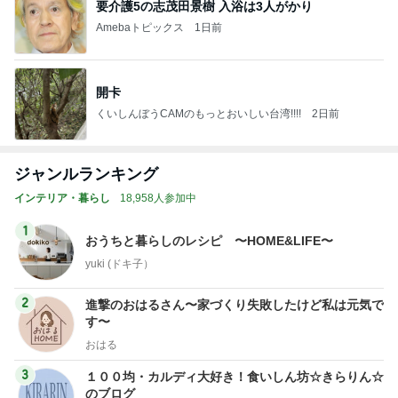
要介護5の志茂田景樹 入浴は3人がかり
Amebaトピックス
1日前
開卡
くいしんぼうCAMのもっとおいしい台湾!!!!
2日前
ジャンルランキング
インテリア・暮らし
18,958人参加中
1
おうちと暮らしのレシピ 〜HOME&LIFE〜
yuki (ドキ子）
2
進撃のおはるさん〜家づくり失敗したけど私は元気で
す〜
おはる
3
１００均・カルディ大好き！食いしん坊☆きらりん☆
のブログ