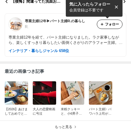
【後悔】間違ってた洗面お掃
スキムミルクなしでパンを焼
気に入ったらフォロー
除。セリアのアイテムでラク
いてみたら…
家事に！
会員登録は不要です
専業主婦12年▶︎パート主婦R.の暮らし
フォロー
R.
専業主婦12年を経て、パート主婦になりました。ラク家事しなが
ら、楽しくすっきり暮らしたい面倒くさがりのアラフォー主婦。２
階リビングのおうちで、息子2人（小5,6）と夫と暮らしてます。
インテリア・暮らしジャンル 658位
最近の画像つき記事
【2026】あけま
大人の恋愛映画
米粉クッキー
パート主婦》パ
しておめでとう
に号泣
と、小6男子が
ワハラ上司が変
ございます‼︎
友達と本気で取
化⁈休みの日の
り組む遊び
朝ごはん
もっと見る