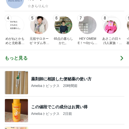
☆きらりん☆
4
5
6
7
8
めがねとかも
元祖サロネー
65点の暮らし
HEY OMEM
あさこの日々
めと北欧暮ら
ゼ マダム市川
かた。
E！〜0からの
（5人家族・投
し
のほのぼのブ
家づくり〜
資・家計簿・
ログ
雑貨）
もっと見る
薬剤師に相談した便秘薬の使い方
Amebaトピックス
20時間前
この値段でこの成分はお買い得
Amebaトピックス
2日前