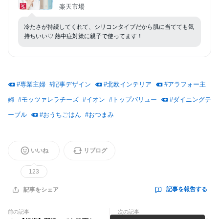
ック 暑さ対策 グッズ ゴルフ 通学 子供 冷たい 最
楽天市場
強 持ち運び 長持ち 熱中対策 汗対策 通勤 まとめ
買い 2026 ABB-16 ABB-M15
冷たさが持続してくれて、シリコンタイプだから肌に当てても気
持ちいい♡ 熱中症対策に親子で使ってます！
#
専業主婦
#
記事デザイン
#
北欧インテリア
#
アラフォー主
婦
#
モッツァレラチーズ
#
イオン
#
トップバリュー
#
ダイニングテ
ーブル
#
おうちごはん
#
おつまみ
いいね
リブログ
123
記事を報告する
記事をシェア
前の記事
次の記事