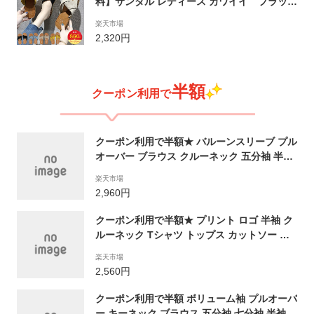
料】サンダル レディース カワイイ フラット
サンダル レディース 靴 歩きやすい ローヒー
楽天市場
ル 美脚靴 シューズ レディース サンダル
2,320円
スリッパ 滑り止め ビーチスリッパ 夏 ト
レンド バーゲン
半額
クーポン利用で
クーポン利用で半額★ バルーンスリーブ プル
オーバー ブラウス クルーネック 五分袖 半袖
トップス バルーン袖 パフスリーブ レディー
楽天市場
ス 春 夏 流行 可愛い きれいめ カジュアル フ
2,960円
ェミニン シンプル 着回し 無地 仕事 国ファッ
ション
クーポン利用で半額★ プリント ロゴ 半袖 ク
ルーネック Tシャツ トップス カットソー オ
ーバーサイズ ビッグシルエット 五分袖 レデ
楽天市場
ィース ゆったり 大きめ 春 夏 おしゃれ 流行
2,560円
可愛い カジュアル シンプル 着回し 無地 韓国
ファッション
クーポン利用で半額 ボリューム袖 プルオーバ
ー キーネック ブラウス 五分袖 七分袖 半袖