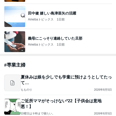
田中健 嬉しい島津亜矢の活躍
Amebaトピックス
1日前
義母にこっそり連絡していた旦那
Amebaトピックス
1日前
#
専業主婦
夏休みは娘を少しでも学童に預けようとしてたっ
て…
もものり
2026年8月5日
ご近所ママがそっけない*22【子供会は意地
悪！】
日曜日は９時まで寝たい。
2026年8月5日