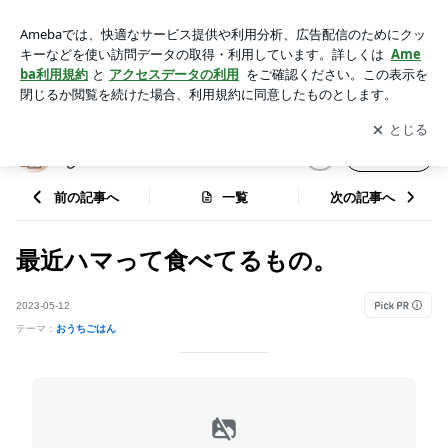
最近ハマって食べてるもの。 | 専業主婦12年▶︎パート主婦R.の
暮らし
アプリをダウンロードして
ブログの更新通知
を受け取りまし
開く
ょう。
専業主婦12年▶︎パート主婦R.の暮ら
フォロー
し
前の記事へ
一覧
次の記事へ
最近ハマって食べてるもの。
2023-05-12
テーマ：
おうちごはん