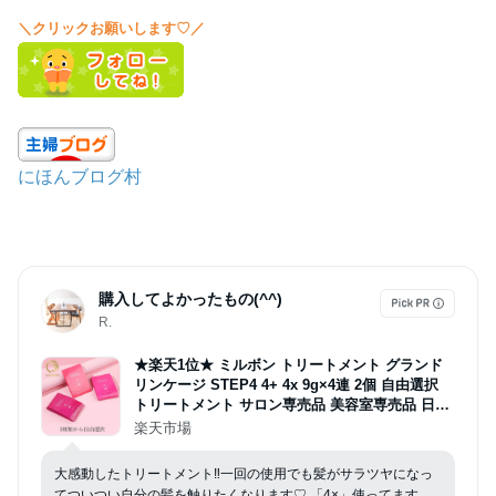
＼クリックお願いします♡／
にほんブログ村
購入してよかったもの(^^)
R.
★楽天1位★ ミルボン トリートメント グランド
リンケージ STEP4 4+ 4x 9g×4連 2個 自由選択
トリートメント サロン専売品 美容室専売品 日本
製 クリスマス
楽天市場
大感動したトリートメント‼︎一回の使用でも髪がサラツヤになっ
てついつい自分の髪を触りたくなります♡ 「4×」使ってます。