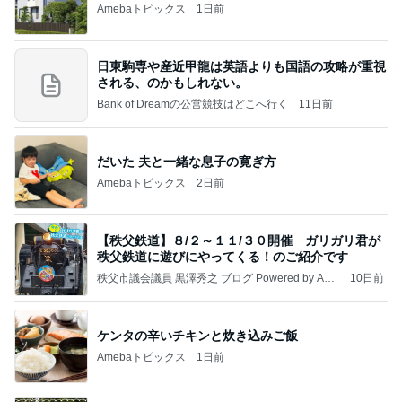
Amebaトピックス
1日前
日東駒専や産近甲龍は英語よりも国語の攻略が重視
される、のかもしれない。
Bank of Dreamの公営競技はどこへ行く
11日前
だいた 夫と一緒な息子の寛ぎ方
Amebaトピックス
2日前
【秩父鉄道】８/２～１１/３０開催 ガリガリ君が
秩父鉄道に遊びにやってくる！のご紹介です
秩父市議会議員 黒澤秀之 ブログ Powered by Ame
10日前
ba
ケンタの辛いチキンと炊き込みご飯
Amebaトピックス
1日前