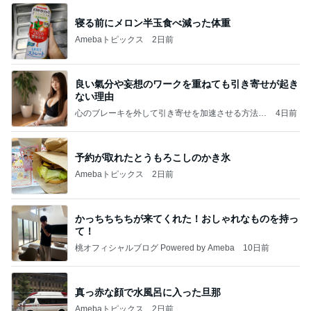
寝る前にメロン半玉食べ減った体重
Amebaトピックス
2日前
良い氣分や妄想のワークを重ねても引き寄せが起き
ない理由
心のブレーキを外して引き寄せを加速させる方法：
4日前
引き寄せ研究所
予約が取れたとうもろこしのかき氷
Amebaトピックス
2日前
かっちちちちが来てくれた！おしゃれなものを持っ
て！
桃オフィシャルブログ Powered by Ameba
10日前
真っ赤な顔で水風呂に入った旦那
Amebaトピックス
2日前