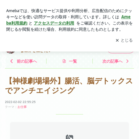
【神様劇場場外】腸活、脳デトックスでアンチエイジング |
【お祓いしない霊媒師・西陣の拝み屋】透明な世界を生きたい
アプリをダウンロードして
ブログの更新通知
を受け取りまし
開く
ょう。
【お祓いしない霊媒師・西陣の拝み屋】透明
フォロー
な世界を生きたい
前の記事へ
一覧
次の記事へ
【神様劇場場外】腸活、脳デトックス
でアンチエイジング
2022-02-02 22:55:25
テーマ：
お仕事