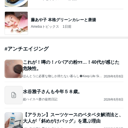
藤あや子 本格グリーンカレーと唐揚
Amebaトピックス
1日前
#
アンチエイジング
これが！噂の！ババアの粉ｯｯ…！40代が感じた
危険性。
ほんとうに必要な物しか持たない暮らし◆Keep Life Simpl
2026年8月8日
e◆〜インテリアのきろく〜
水谷雅子さんも今年５８歳。
超ハイスペ妻の徒然日記
2026年8月8日
【アラカン】スーツケースのベタベタ解消法と、
大人が「斜めがけバッグ」を選ぶ理由