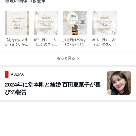
最近の画像つき記事
【あなたの人生
8/9（日）～15
指定日は30分よ
8/16（日）～22
がうまくいかな
（土）のスケジ
りご利用可能★
（土）のスケジ
い理由が判る】
ュール
８月京都対面鑑
ュール
今日から使える
定受付日のご案
脳科学8月受講
もっと見る
内
生募集のご案内
ABEMA
2024年に堂本剛と結婚 百田夏菜子が喜
びの報告