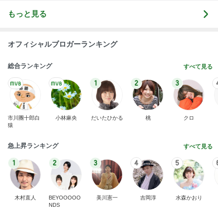
もっと見る
オフィシャルブロガーランキング
総合ランキング
すべて見る
1
2
3
市川團十郎白
小林麻央
だいたひかる
桃
クロ
猿
急上昇ランキング
すべて見る
1
2
3
4
5
木村直人
BEYOOOOO
美川憲一
吉岡淳
水森かおり
NDS