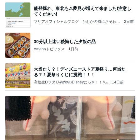
能登揺れ、東北も⚠️夢見が増えて来ました❗️注意し
てください❗️
マリアオフィシャルブログ「ひむかの風にさそわれ
2日前
て」Powered by Ameba
30分以上迷い後悔した夕飯の品
Amebaトピックス
1日前
大当たり？！ディズニーストア夏祭り…何当た
る？！夏祭りくじに挑戦！！！
高校生Dヲタ Ꭰ-ᎮꭵꭹꭴのDisneyにっき！！✎ܚ
14日前