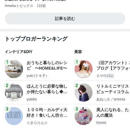
Amebaトピックス
1日前
記事を読む
トップブロガーランキング
インテリア&DIY
美容
1
1
おうちと暮らしのレシ
（旧アカウント）
ピ 〜HOME&LIFE〜
ブログ【アラフォ
社売却セカンドラ
yuki (ドキ子）
エマの日記
フ】
2
2
ほんとうに必要な物し
リトルミニマリス
か持たない暮らし◆Ke
ビューティコラム 
ep Life Simple◆〜イ
little minimalist'
yukiko
あねっさ／anessa
ンテリアのきろく〜
uty colum
3
3
１００均・カルディ大
美人になれる、た
好き！食いしん坊☆き
んの魔法
らりん☆のブログ
☆きらりん☆
hiromi