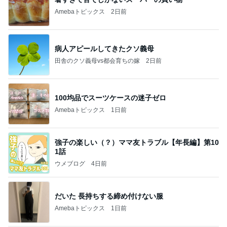
Amebaトピックス
2日前
病人アピールしてきたクソ義母
田舎のクソ義母vs都会育ちの嫁
2日前
100均品でスーツケースの迷子ゼロ
Amebaトピックス
1日前
強子の楽しい（？）ママ友トラブル【年長編】第10
1話
ウメブログ
4日前
だいた 長持ちする締め付けない服
Amebaトピックス
1日前