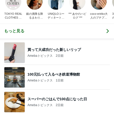
TOKYO REAL
銀の滴降る降
UNIQLOコー
*** あやのハピ
coco-eririko大
CLOTHES 大
るまわり
ディネート日
ログ ***
人のプチプラ
人世代のリア
に・・・
記
mixコーデ
ハ
ルクローズ
♪
もっと見る
買って大成功だった新しいリップ
Amebaトピックス
2日前
100元払って入るべき鉄道博物館
Amebaトピックス
1日前
スーパーのごはんで100点になった日
Amebaトピックス
2日前