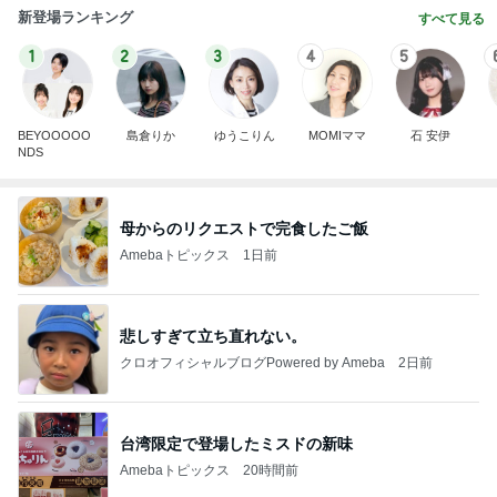
新登場ランキング
すべて見る
1
2
3
4
5
BEYOOOOO
島倉りか
ゆうこりん
MOMIママ
石 安伊
NDS
母からのリクエストで完食したご飯
Amebaトピックス
1日前
悲しすぎて立ち直れない。
クロオフィシャルブログPowered by Ameba
2日前
台湾限定で登場したミスドの新味
Amebaトピックス
20時間前