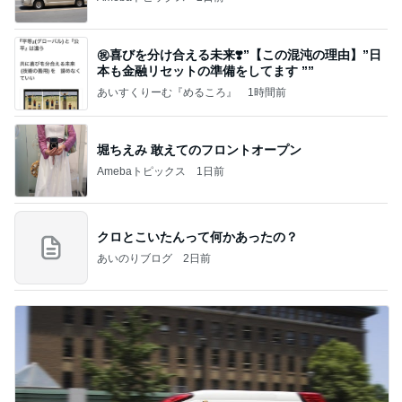
㊗️喜びを分け合える未来❣️”【この混沌の理由】”⽇
本も⾦融リセットの準備をしてます ””
あいすくりーむ『めるころ』
1時間前
堀ちえみ 敢えてのフロントオープン
Amebaトピックス
1日前
クロとこいたんって何かあったの？
あいのりブログ
2日前