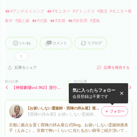
#
アンチエイジング
#
モニター
#
デトックス
#
腸活
#
モニター募
集中
#
脳と腸
#
大阪
#
京都
#
奈良県
#
靈氣
いいね
コメント
リブログ
1
記事を報告する
記事をシェア
前の記事
次の記事
【神様劇場vol.962】逆行明
【神様劇場vol.961】202222
気に入ったらフォロー
け前最後のあがき
会員登録は不要です
【お祓いしない霊媒師・西陣の拝み屋】透明な世界を生きたい
フォロー
【西陣の拝み屋】お祓いしない霊媒師★惠美子（えみこ）
京都に拠点を置く西陣の拝み屋公式Blog。お祓いしない霊媒師惠美
子（えみこ）。京都で怖いくらいに当たる占い師等ご紹介頂いてお
ります。神奈川と京都2拠点生活しながら活動中。