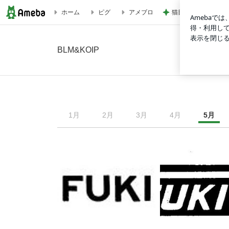
猫目当てで買ったカ
ホーム
ピグ
アメブロ
2024年5月の画像｜BLM&KOIP
BLM&KOIP
1
月
2
月
3
月
4
月
5
月