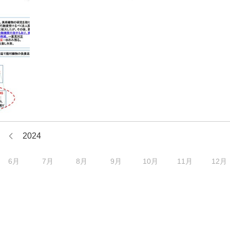
2024
6
月
7
月
8
月
9
月
10
月
11
月
12
月