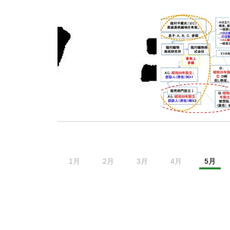
1
月
2
月
3
月
4
月
5
月