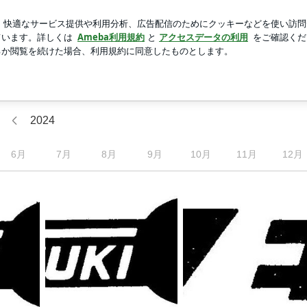
ルディのグッズ
新規登録
芸能人ブログ
人気ブログ
2024
6
月
7
月
8
月
9
月
10
月
11
月
12
月