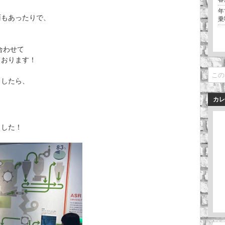
年
雨もあったりで、
乗
合わせて
ております！
ましたら、
カレ
ました！