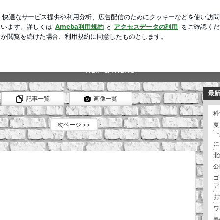
の5日後に家族写真を投稿
芸能人ブログ
人気ブログ
新規登録
blast
hair & make
最新
記事一覧
画像一覧
科
次ページ
>>
夏
「
に
北
公
ゴ
ア
お
ワ
春