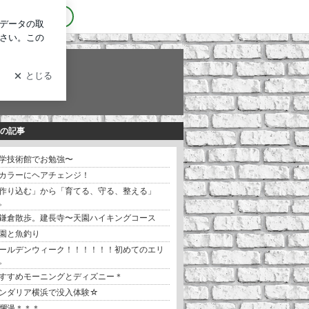
ログイン
の記事
学技術館でお勉強〜
カラーにヘアチェンジ！
作り込む」から「育てる、守る、整える」
。
鎌倉散歩。建長寺〜天園ハイキングコース
園と魚釣り
ールデンウィーク！！！！！！初めてのエリ
。
すすめモーニングとディズニー＊
ンダリア横浜で没入体験☆
爛漫＊＊＊