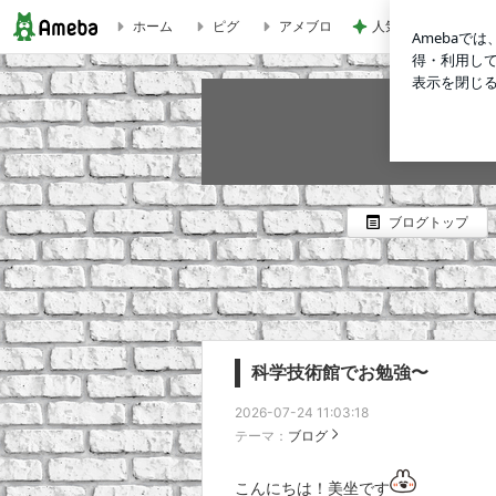
ホーム
ピグ
アメブロ
人気芸人 離婚発表
blast
ブログトップ
科学技術館でお勉強〜
2026-07-24 11:03:18
テーマ：
ブログ
こんにちは！美坐です