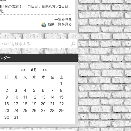
1恒例の雪旅！！（1日目：白馬八方／2日目：
鞍）
一覧を見る
画像一覧を見る
ンダー
<<
8月
>>
日
月
火
水
木
金
土
1
2
3
4
5
6
7
8
9
10
11
12
13
14
15
16
17
18
19
20
21
22
23
24
25
26
27
28
29
30
31