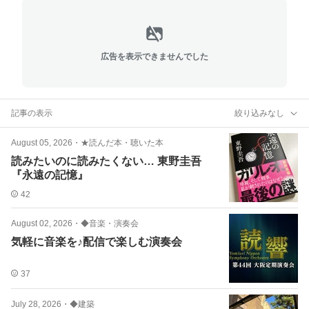
広告を表示できませんでした
記事の表示
絞り込みなし
August 05, 2026
・
★読んだ本・聴いた本
読みたいのに読みたくない… 東野圭吾
『永遠の記憶』
42
August 02, 2026
・
◆音楽・演奏会
気軽に音楽を♪配信で楽しむ演奏会
37
July 28, 2026
・
◆建築