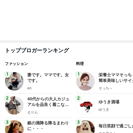
illallan
もっと見る
期間限定のガッツリ濃厚ラーメン
Amebaトピックス
1日前
ファンミで悔やまないための心構え
Amebaトピックス
1日前
微熱が続き再受診しない夫の行動
Amebaトピックス
14時間前
レジェンド松下のなんでもプレゼン！
Amebaトピックス
16時間前