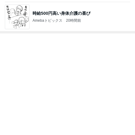
Amebaトピックス
1日前
地元民が熱愛するホロホロの逸品
Amebaトピックス
20時間前
具材のバランスを見直してほしいパン
Amebaトピックス
1日前
だいたの夫 後から本心言う息子
Amebaトピックス
2日前