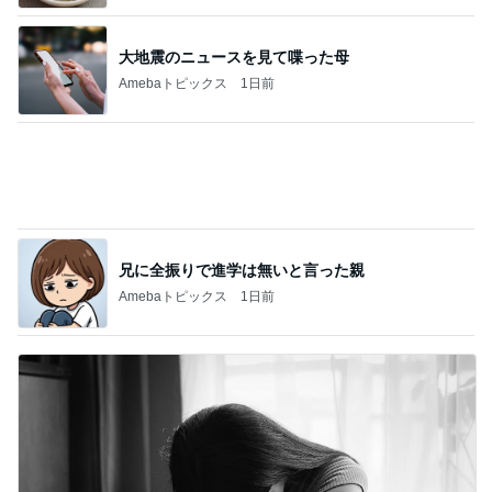
ジャンル人気記事ランキング
スイーツ・デザートマニア
【富山旅】初日は食べて飲んでばかり！
1
オヤジのスイーツ時々ランニングブログ
【レシート公開】スタバのバースデーリワー
ドはグッズにも使える？5,900円の新作が4,88
2
1円に
華麗なるスタバマダム
モーニング◆喫茶室ルノアール 高田馬場2丁