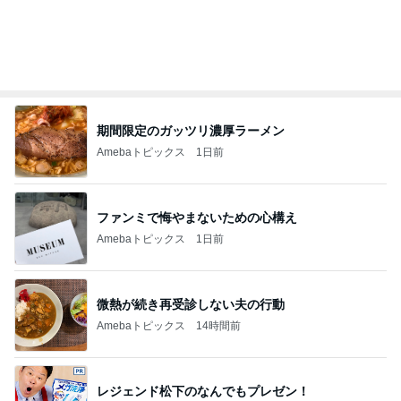
オフィシャルブロガーランキング
総合ランキング
すべて見る
1
2
3
市川團十郎白
小林麻央
だいたひかる
桃
クロ
猿
急上昇ランキング
すべて見る
1
2
3
4
5
木村直人
BEYOOOOO
美川憲一
吉岡淳
水森かおり
NDS
新登場ランキング
すべて見る