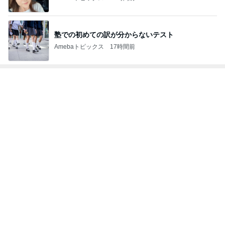
塾での初めての訳が分からないテスト
Amebaトピックス
17時間前
トップブロガーランキング
ファッション
料理
1
1
妻です。ママです。女
栄養士ママそっち
です。
簡単美味しいサイ
献立
eri.
そっち～
2
2
40代からの大人カジュ
ゆうき酒場
アルを品良く着こなす
ゆうき
ファッションブログ
えりん
3
3
銀の滴降る降るまわり
毎日笑顔で過ごし
に・・・
モモ母さん