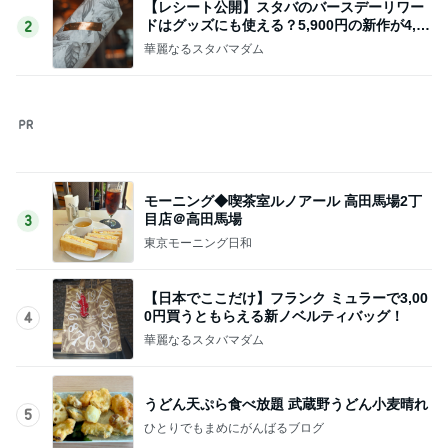
原田龍二 猫の日のたくさんの愛猫
Amebaトピックス
1日前
姉が好きすぎて登園拒否した息子
Amebaトピックス
1日前
心底安堵したレストランの約束
Amebaトピックス
1日前