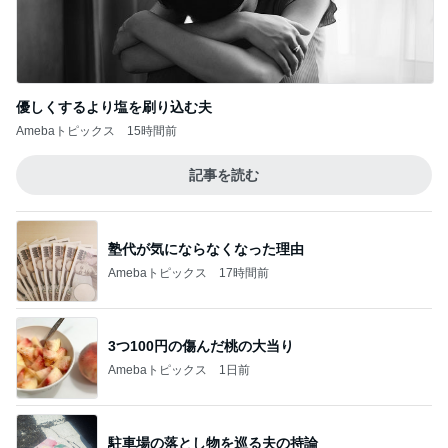
目店＠高田馬場
3
東京モーニング日和
【日本でここだけ】フランク ミュラーで3,00
0円買うともらえる新ノベルティバッグ！
4
華麗なるスタバマダム
うどん天ぷら食べ放題 武蔵野うどん小麦晴れ
5
ひとりでもまめにがんばるブログ
このジャンルの記事をもっと見る
レジェンド松下のなんでもプレゼン！
Amebaトピックス
16時間前
だいた 入院から1ヶ月経った母