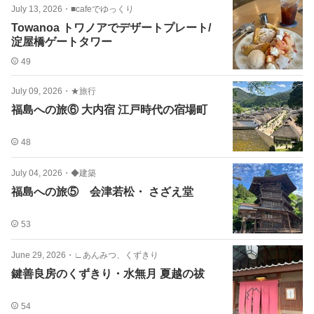
July 13, 2026
・
■cafeでゆっくり
Towanoa トワノアでデザートプレート/
淀屋橋ゲートタワー
49
July 09, 2026
・
★旅行
福島への旅⑥ 大内宿 江戸時代の宿場町
48
July 04, 2026
・
◆建築
福島への旅⑤ 会津若松・ さざえ堂
53
June 29, 2026
・
∟あんみつ、くずきり
鍵善良房のくずきり・水無月 夏越の祓
54