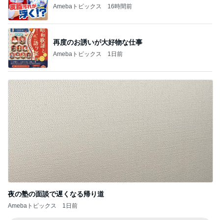
1
2
3
4
5
BEYOOOOO
島倉りか
ゆうこりん
MOMIママ
石 安伊
NDS
芸能人・有名人ブログ TOPへ
神がかってる掃除機
Amebaトピックス
16時間前
暑すぎて苦でしかないスーパーの買い物
Amebaトピックス
1日前
子連れに配慮がすごい最高のホテル