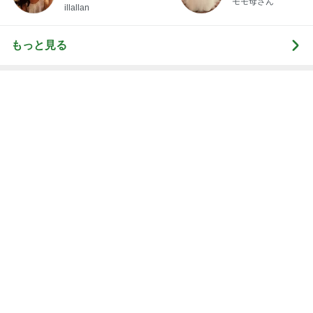
再度のお誘いが大好物な仕事
Amebaトピックス
1日前
夜の塾の面談で遅くなる帰り道
Amebaトピックス
1日前
記事を読む