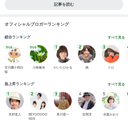
Amebaトピックス
1日前
彼の理想は都合のいい専属家政婦
Amebaトピックス
2日前
明日ラストの40%OFFの日焼け止め
Amebaトピックス
16時間前