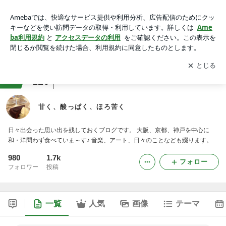
甘く、酸っぱく、ほろ苦く
アプリをダウンロードして
ブログの更新通知
を受け取りまし
開く
ょう。
ranking
スイーツ・デザートマニアジャンル
126
甘く、酸っぱく、ほろ苦く
日々出会った思い出を残しておくブログです。 大阪、京都、神戸を中心に
和・洋問わず食べていま～す♪ 音楽、アート、日々のことなども綴ります。
980
1.7k
フォロー
フォロワー
投稿
一覧
人気
画像
テーマ