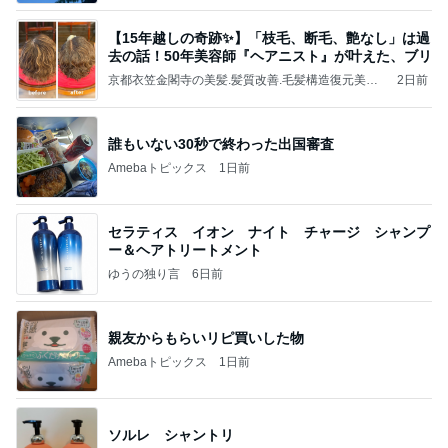
【15年越しの奇跡✨】「枝毛、断毛、艶なし」は過
去の話！50年美容師『ヘアニスト』が叶えた、ブリ
京都衣笠金閣寺の美髪.髪質改善.毛髪構造復元美容
2日前
室tete a tete HAIR テテアテテヘアーのオーナーtete
bossのええ感じやんブログ
誰もいない30秒で終わった出国審査
Amebaトピックス
1日前
セラティス イオン ナイト チャージ シャンプ
ー＆ヘアトリートメント
ゆうの独り言
6日前
親友からもらいリピ買いした物
Amebaトピックス
1日前
ソルレ シャントリ