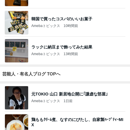
韓国で買ったコスパのいいお菓子
Amebaトピックス
10時間前
ラックに納豆まで飾ってみた結果
Amebaトピックス
13時間前
芸能人・有名人ブログ TOPへ
元TOKIO 山口 新居地公開に｢謙虚な部屋｣
Amebaトピックス
1日前
鶏ももｸﾘｰﾑ煮、なすのにびたし、自家製ﾊｰﾌﾞﾃｨｰMI
X