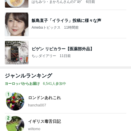
はちみつ・まかろんさんのﾌﾞﾛｸﾞ
6日前
飯島直子「イライラ」投稿に様々な声
Amebaトピックス
11時間前
ビゲン リピカラー【医薬部外品】
ちぃダイアリー
11日前
ジャンルランキング
ヨーロッパからお届け
6,541人参加中
1
ロンドンあれこれ
hancha007
2
イギリス毒舌日記
wiltomo