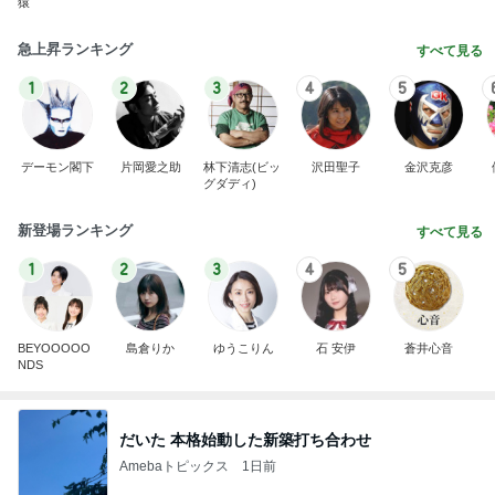
猿
急上昇ランキング
すべて見る
1
2
3
4
5
デーモン閣下
片岡愛之助
林下清志(ビッ
沢田聖子
金沢克彦
グダディ)
新登場ランキング
すべて見る
1
2
3
4
5
BEYOOOOO
島倉りか
ゆうこりん
石 安伊
蒼井心音
NDS
だいた 本格始動した新築打ち合わせ
Amebaトピックス
1日前