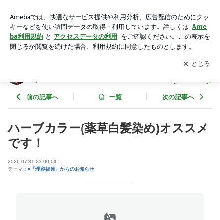
ハーブカラー(薬草白髪染め)オススメです！ | ★理容福原 店長
の人にやさしく 自分に厳しく★
アプリをダウンロードして
ブログの更新通知
を受け取りまし
開く
ょう。
★理容福原 店長の人にやさしく 自分に厳しく
フォロー
★
前の記事へ
一覧
次の記事へ
ハーブカラー(薬草白髪染め)オススメ
です！
2026-07-31 23:00:00
テーマ：
■「理容福原」からのお知らせ