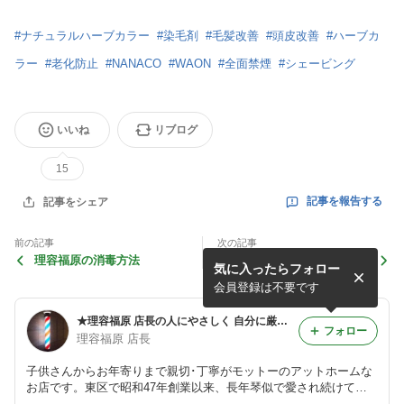
#
ナチュラルハーブカラー
#
染毛剤
#
毛髪改善
#
頭皮改善
#
ハーブカ
ラー
#
老化防止
#
NANACO
#
WAON
#
全面禁煙
#
シェービング
いいね
リブログ
15
記事を報告する
記事をシェア
前の記事
次の記事
理容福原の消毒方法
３種類のメンズパック登場！
気に入ったらフォロー
会員登録は不要です
★理容福原 店長の人にやさしく 自分に厳しく★
フォロー
理容福原 店長
子供さんからお年寄りまで親切･丁寧がモットーのアットホームな
お店です。東区で昭和47年創業以来、長年琴似で愛され続けてき
たお店です。スタッフ一同心よりお待ちしております。 ぜひ一度