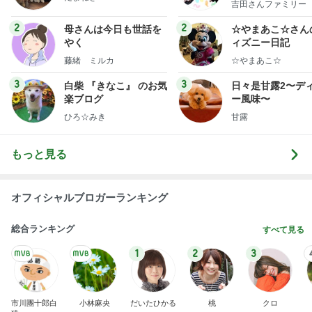
吉田さんファミリー
ミリーオフィシャ
ログ
2
2
母さんは今日も世話を
☆やまあこ☆さん
やく
ィズニー日記
藤緒 ミルカ
☆やまあこ☆
3
3
白柴 『きなこ』 のお気
日々是甘露2〜デ
楽ブログ
ー風味〜
ひろ☆みき
甘露
もっと見る
オフィシャルブロガーランキング
総合ランキング
すべて見る
1
2
3
市川團十郎白
小林麻央
だいたひかる
桃
クロ