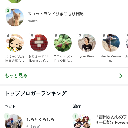
3
スコットランドひきこもり日記
Norizo
4
5
6
7
8
ええかげん英
おじょーず！L
スコットラン
yumi Wien
Simple Pleasur
国田舎暮らし
ife☆in スイス
ドは今日も曇
es
り空
もっと見る
トップブロガーランキング
ペット
旅行
1
1
「吉田さんちのフ
しろとくろしろ
リー日記」Powere
たまねぎ
y Ameba 吉田さ