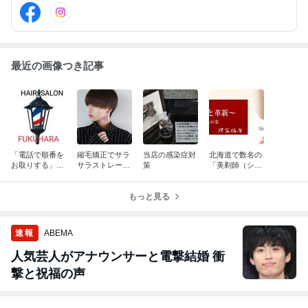
ご来店ください。
最近の画像つき記事
「電話で順番を
縮毛矯正でサラ
当店の感染症対
北海道で数名の
お取りする」こ
サラストレート
策
「美剃師（シェ
とができるよう
に！
イヴィスト）」
になりました
在住店！！
もっと見る
速報
ABEMA
人気芸人がアナウンサーと電撃結婚 衝
撃と祝福の声