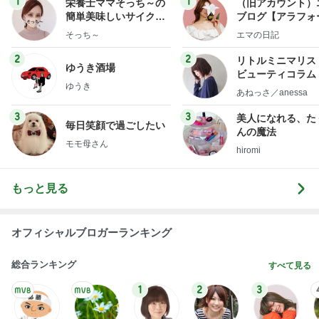
モモ母さん
hiromi
もっと見る
オフィシャルブロガーランキング
総合ランキング
すべて見る
1
2
3
市川團十郎白
小林麻央
だいたひかる
桃
クロ
猿
急上昇ランキング
すべて見る
1
2
3
4
5
AKB48
たんぽぽ川村
北村総一朗
北別府学
OCHA NORM