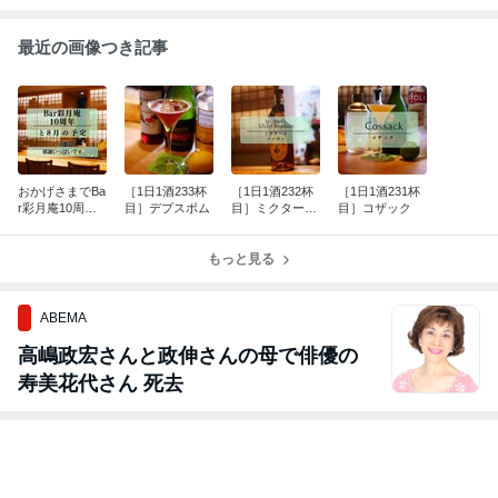
最近の画像つき記事
おかげさまでBa
［1日1酒233杯
［1日1酒232杯
［1日1酒231杯
r彩月庵10周年
目］デプスボム
目］ミクターズ
目］コザック
＆8月の予定
US1バーボン
もっと見る
ABEMA
高嶋政宏さんと政伸さんの母で俳優の
寿美花代さん 死去