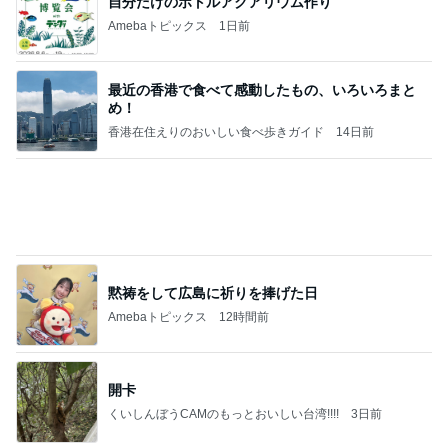
黙祷をして広島に祈りを捧げた日
Amebaトピックス
12時間前
開卡
くいしんぼうCAMのもっとおいしい台湾!!!!
3日前
贅沢な値段の和牛サーロインステーキ
Amebaトピックス
2日前
TOPTOY☆Cocoa Workshop
ディズニーファン Dのブログ
9日前