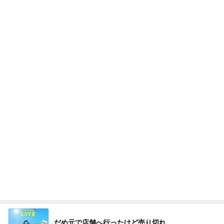
だめ元で店舗へ行ったけど売り切れ
Amebaトピックス
1日前
熱を通すことになっている食品は、売店のレトルト
カレーとどんぶりを含めて食べさせられませんっ
て、男
nanasantojiroのブログ
3時間前