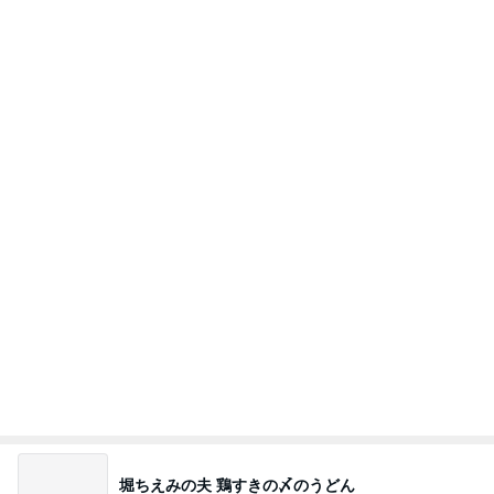
堀ちえみの夫 鶏すきの〆のうどん
Amebaトピックス
1日前
高橋直純のトラブルメーカー第1167回更新しまし
た！
高橋直純オフィシャルブログ「なおずみぶろぐ」
11日前
Powered by Ameba