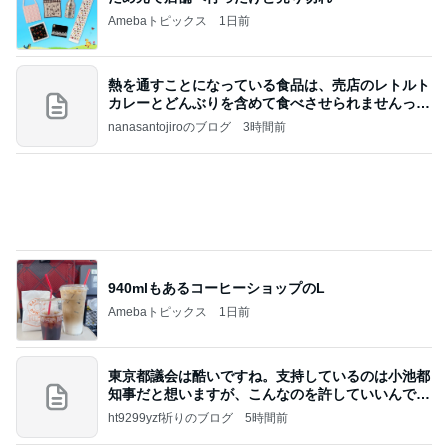
940mlもあるコーヒーショップのL
Amebaトピックス
1日前
東京都議会は酷いですね。支持しているのは小池都
知事だと想いますが、こんなのを許していいんです
か？
ht9299yzf祈りのブログ
5時間前
東MAX 韓国の穴場で感動した塩パン
Amebaトピックス
1日前
8月2日放送のTBS「週刊さんまとマツコ」先週に引
き続き出演します♪
植草美幸オフィシャルブログ Powered by Ameba
6日前