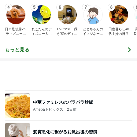
4
5
6
7
8
日々是甘露2〜
れこたんのデ
I＆Cママ 我
ととちゃんの
田舎暮らし40
ディズニー風
ィズニー大好
が家のディズ
イマジネーシ
代主婦の日常
Ꭰ
味〜
き♡孫4人
ニー♡ブログ
ョンタイム
もっと見る
中華ファミレスのパラパラ炒飯
Amebaトピックス
2日前
髪質悪化に繋がるお風呂後の習慣
Amebaトピックス
1日前
日米協調介入の裏にある損得勘定