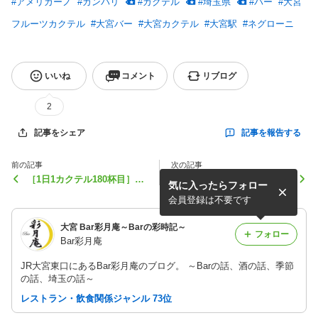
#
アメリカーノ
#
カンパリ
#
カクテル
#
埼玉県
#
バー
#
大宮
フルーツカクテル
#
大宮バー
#
大宮カクテル
#
大宮駅
#
ネグローニ
いいね
コメント
リブログ
2
記事を報告する
記事をシェア
前の記事
次の記事
［1日1カクテル180杯目］栗
［1日1カクテル178杯目］プ
気に入ったらフォロー
のデザートカクテル
レジデント
会員登録は不要です
大宮 Bar彩月庵～Barの彩時記～
フォロー
Bar彩月庵
JR大宮東口にあるBar彩月庵のブログ。 ～Barの話、酒の話、季節
の話、埼玉の話～
レストラン・飲食関係ジャンル 73位