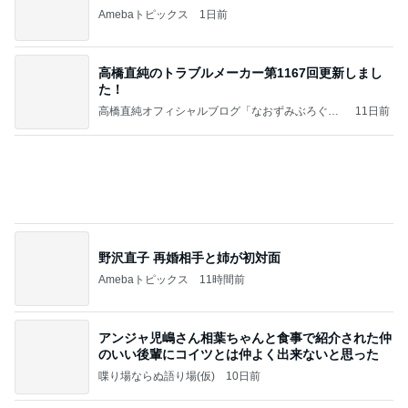
野沢直子 再婚相手と姉が初対面
Amebaトピックス
11時間前
アンジャ児嶋さん相葉ちゃんと食事で紹介された仲
のいい後輩にコイツとは仲よく出来ないと思った
喋り場ならぬ語り場(仮)
10日前
小原正子 夫とコストコの朝食
Amebaトピックス
2日前
【ANAプレミアムクラス初体験】雷で50分遅延…
沖縄往復で分かった「余裕を買う」価値
華麗なるスタバマダム
3日前