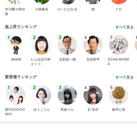
エミコ
A
新登場ランキング
すべて見る
1
2
3
4
5
BEYOOOOO
ゆうこりん
島倉りか
石 安伊
蒼井心音
NDS