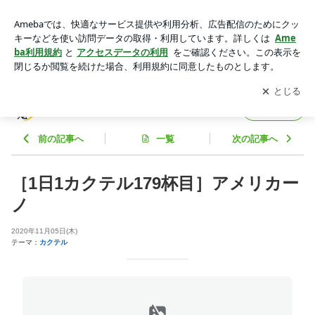
［1日1カクテル179杯目］アメリカーノ | 大宮 Bar彩月庵～Bar
の彩時記～
アプリをダウンロードして
ブログの更新通知
を受け取りまし
開く
ょう。
大宮 Bar彩月庵～Barの彩時記～
フォロー
前の記事へ
一覧
次の記事へ
［1日1カクテル179杯目］アメリカー
ノ
2020年11月05日(木)
テーマ：
カクテル