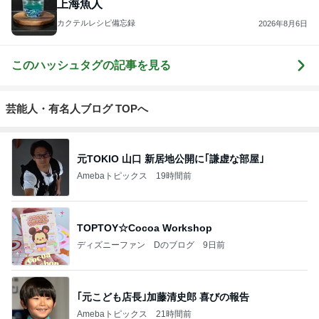
上海魚人
カクテルレシピ備忘録
2026年8月6日
このハッシュタグの記事を見る
芸能人・有名人ブログ TOPへ
元TOKIO 山口 新居地公開に｢謙虚な部屋｣
Amebaトピックス
19時間前
TOPTOY☆Cocoa Workshop
ディズニーファン Dのブログ
9日前
｢元こども店長｣加藤清史郎 喜びの報告
Amebaトピックス
21時間前