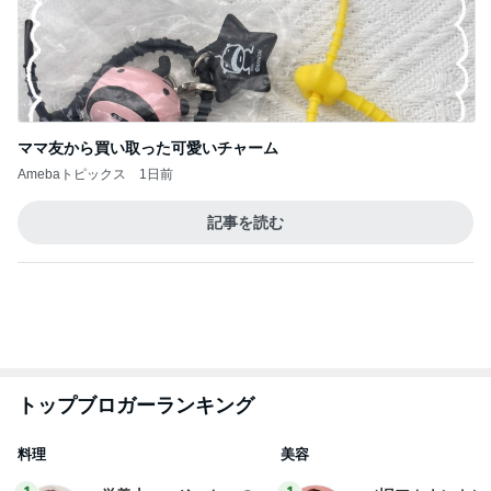
ママ友から買い取った可愛いチャーム
Amebaトピックス
1日前
記事を読む
トップブロガーランキング
料理
美容
1
1
栄養士ママそっち～の
（旧アカウント）
簡単美味しいサイクル
ブログ【アラフォ
献立
社売却セカンドラ
そっち～
エマの日記
フ】
2
2
リトルミニマリス
ゆうき酒場
ビューティコラム 
ゆうき
little minimalist'
あねっさ／anessa
uty colum
3
3
美人になれる、た
毎日笑顔で過ごしたい
んの魔法