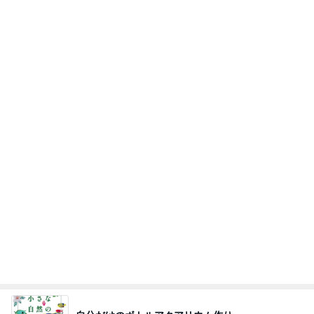
自分だけのボトルアクアリウム作り
Amebaトピックス
1日前
最近の香港で食べて感動したもの、いろいろまと
め！
香港在住えりのおいしい食べ歩きガイド
14日前