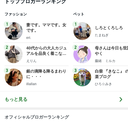
日本人
1日前
若乃花 去年も来た美味しい店
Amebaトピックス
2日前
最近の香港で食べて感動したもの、いろいろまと
め！
香港在住えりのおいしい食べ歩きガイド
13日前