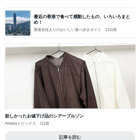
一人いないだけで変わってしまった日常
Amebaトピックス
2日前
相続税を、払えないで、売りに出されて不動産は、
外国のお金持ちに買われているそうです。やばいで
すよ
ht9299yzf祈りのブログ
5日前