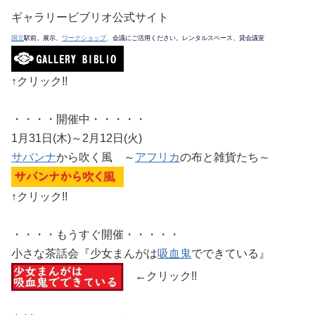
ギャラリービブリオ公式サイト
国立
駅前。展示、
ワークショップ
、会議にご活用ください。レンタルスペース、貸会議室
↑クリック!!
・・・・開催中・・・・・
1月31日(木)～2月12日(火)
サバンナ
から吹く風 ～
アフリカ
の布と雑貨たち～
↑クリック!!
・・・・もうすぐ開催・・・・・
小さな茶話会『少女まんがは
吸血鬼
でできている』
←クリック!!