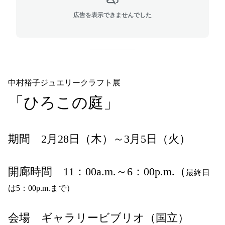
広告を表示できませんでした
中村裕子ジュエリークラフト展
「ひろこの庭」
期間 2
月
28
日（木）～
3
月
5
日（火）
開廊時間 11
：
00a.m.
～
6
：
00p.m.
（
最終日
は
5
：
00p.m.
まで）
会場 ギャラリービブリオ（国立）