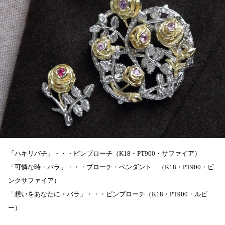
「ハキリバチ」・・・ピンブローチ（
K18
・
PT900
・サファイア）
「可憐な時・バラ」・・・ブローチ・ペンダント （
K18
・
PT900
・ピ
ンクサファイア）
「想いをあなたに・バラ」・・・ピンブローチ（
K18
・
PT900
・ルビ
ー）