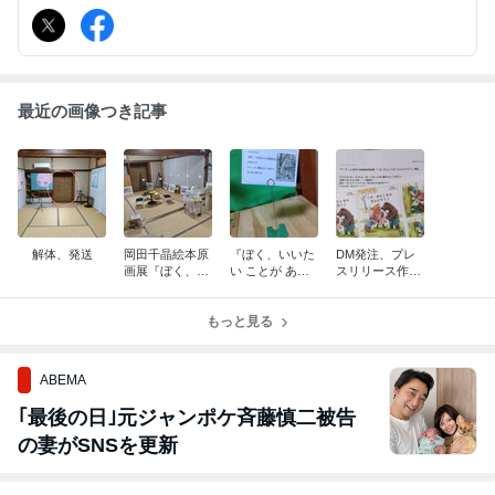
最近の画像つき記事
解体、発送
岡田千晶絵本原
『ぼく、いいた
DM発注、プレ
画展『ぼく、い
い ことが ある
スリリース作製
いたい ことが
の』はいよいよ
発信
あるの』、無事
明日まで。岡田
終了しました。
もっと見る
千晶さんは11時
～17時、在廊で
す。
ABEMA
｢最後の日｣元ジャンポケ斉藤慎二被告
の妻がSNSを更新