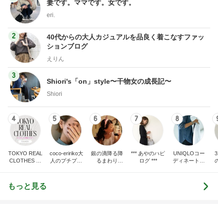
猿
急上昇ランキング
すべて見る
1
2
3
4
5
AKB48
たんぽぽ川村
北村総一朗
北別府学
OCHA NORM
エミコ
A
新登場ランキング
すべて見る
1
2
3
4
5
BEYOOOOO
ゆうこりん
島倉りか
石 安伊
蒼井心音
NDS
最近ハマったもっちもちのバター餅
Amebaトピックス
2日前