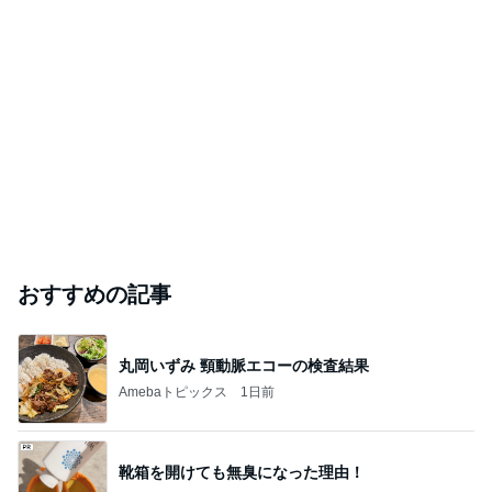
娘の人権作文で生まれた温かい連鎖
Amebaトピックス
2日前
疲れが吹き飛んだ幼馴染からの返信
Amebaトピックス
1日前
芸能人・有名人ブログ TOPへ
本田真凜 喜びの報告に祝福と反響
Amebaトピックス
1日前
TOPTOY☆Cocoa Workshop