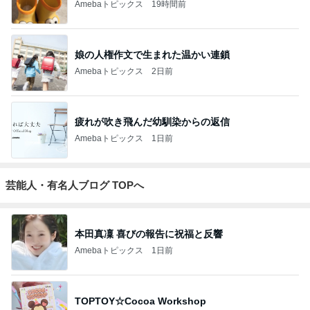
ディズニーファン Dのブログ
8日前
キャシー中島の29歳で亡くなった長女
Amebaトピックス
1日前
開卡
くいしんぼうCAMのもっとおいしい台湾!!!!
2日前
ジャンルランキング
30代〜ファッション
14,858人参加中
1
妻です。ママです。女です。
eri.
2
40代からの大人カジュアルを品良く着こなすファッ
ションブログ