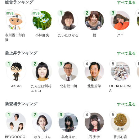
欲しかったお値下げ品のシアーブルゾン
Amebaトピックス
2日前
記事を読む
広川ひかる 美味しい与論島のお酢
Amebaトピックス
2日前
何故トランプ大統領が日本円を支援するのかと聞か
れた時の答え
nokoarikonのブログ
2日前