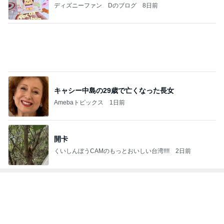
えりん
3
Shiori's「on」style〜干物女の成長記〜
Shiori
4
5
6
7
8
TOKYO REAL
coco-eririko大
銀の滴降る降
*** あやのハピ
UNIQLOコー
CLOTHES 大
人のプチプラ
るまわり
ログ ***
ディネート日
人世代のリア
mixコーデ
に・・・
記
ハ
ルクローズ
♪
もっと見る
トップブロガーランキング
ファッション
ペット
1
1
妻です。ママです。女
しろとくろしろ
です。