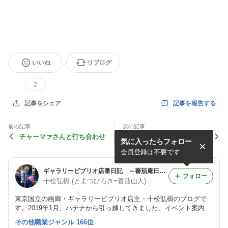
いいね
リブログ
2
記事を報告する
記事をシェア
前の記事
次の記事
チャーマァさんと打ち合わせ
3日目。ワークショップ。懐
気に入ったらフォロー
かしい人との再会
会員登録は不要です
ギャラリービブリオ店番日記 ～蕃茄庵日録～
フォロー
十松弘樹 (とまつひろき=蕃茄山人)
東京国立の画廊・ギャラリービブリオ店主・十松弘樹のブログで
す。2019年1月、ハテナから引っ越してきました。イベント案内や
日々の暮らしのことなどをゆるゆると。
その他職業ジャンル 166位