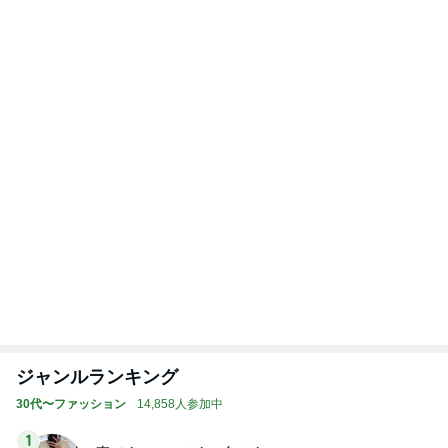
たまねぎ
eri.
2
2
40代からの大人カジュ
母さんは今日も世
アルを品良く着こなす
やく
ファッションブログ
えりん
藤緒 ミルカ
3
3
銀の滴降る降るまわり
白柴 『きなこ』 
に・・・
楽ブログ
illallan
ひろ☆みき
もっと見る
オフィシャルブロガーランキング
総合ランキング
すべて見る
1
2
3
市川團十郎白
小林麻央
だいたひかる
桃
クロ