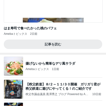
はま寿司で食べたかった桃のパフェ
Amebaトピックス
2日前
記事を読む
揚げないから簡単なデリ風サラダ
Amebaトピックス
1日前
【秩父鉄道】８/２～１１/３０開催 ガリガリ君が
秩父鉄道に遊びにやってくる！のご紹介です
秩父市議会議員 黒澤秀之 ブログ Powered by Ame
10日前
ba