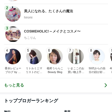
2
美人になれる、たくさんの魔法
hiromi
3
COSMEHOLIC!～メイクとコスメ〜
ちこりん
4
5
6
7
8
香水レビュー
リトルミニマ
植村うららこ
いまここのお
50代からの自
ブログ by 箸
リストのビュ
Beauty Blog
買い物上手に
分の顔が好き
休メ お桃
ーティコラム
なりたい！
になるメイク
The little minim
レッスン 東
alist's beauty c
京・代々木上
もっと見る
olum
原 Amberstyl
e
トップブロガーランキング
旅行
美容