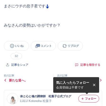
まさにウチの息子君です
みなさんの姿勢はいかがですか？
いいね
コメント
リブログ
32
記事を報告する
記事をシェア
前の記事
次の記事
新たな道へ。
残念な姿勢パターン①
気に入ったらフォロー
会員登録は不要です
体と心と魂の調律師 松葉子公式ブログ
フォロー
LULU Kotonoha 松葉子