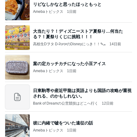
リピなしかなと思ったほっともっと
Amebaトピックス
1日前
大当たり？！ディズニーストア夏祭り…何当た
る？！夏祭りくじに挑戦！！！
高校生Dヲタ Ꭰ-ᎮꭵꭹꭴのDisneyにっき！！✎ܚ
14日前
案の定カッチカチになった小豆アイス
Amebaトピックス
1日前
日東駒専や産近甲龍は英語よりも国語の攻略が重視
される、のかもしれない。
Bank of Dreamの公営競技はどこへ行く
12日前
彼に内緒で嘘をついた遠征の話
Amebaトピックス
1日前