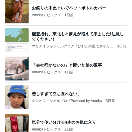
お祭りの手ぬぐいでペットボトルカバー
Amebaトピックス
1日前
能登揺れ、東北も⚠️夢見が増えて来ました❗️注意し
てください❗️
マリアオフィシャルブログ「ひむかの風にさそわれ
3日前
て」Powered by Ameba
「会社行かないの」と聞いた娘の返事
Amebaトピックス
1日前
悲しすぎて立ち直れない。
クロオフィシャルブログPowered by Ameba
3日前
気分で使い分ける4本のお気に入り
Amebaトピックス
2日前