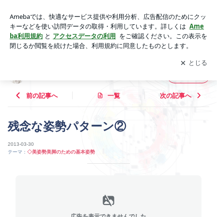
残念な姿勢パターン② | 体と心と魂の調律師 松葉子公式ブロ
グ
アプリをダウンロードして
ブログの更新通知
を受け取りまし
開く
ょう。
体と心と魂の調律師 松葉子公式ブログ
フォロー
前の記事へ
一覧
次の記事へ
残念な姿勢パターン②
2013-03-30
テーマ：
◇美姿勢美脚のための基本姿勢
広告を表示できませんでした