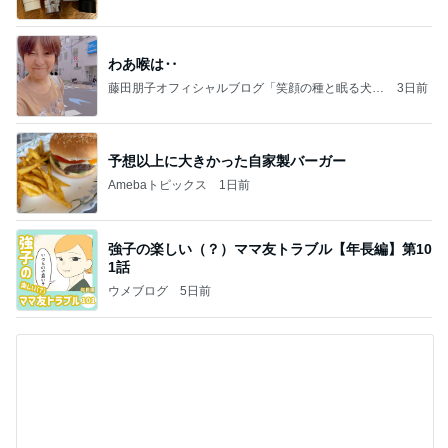
わあ喉は‥
藤田朋子オフィシャルブログ「笑顔の種と眠る犬」
3日前
Powered by Ameba
予想以上に大きかった自家製バーガー
Amebaトピックス
1日前
強子の楽しい（？）ママ友トラブル【年長編】第10
1話
ウメブログ
5日前