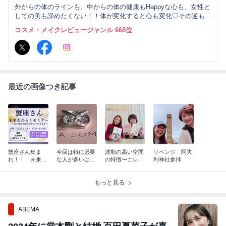
外からの体のラインも、中からの体の健康もHappyな心も、女性と
しての美も諦めたくない！！体が変化すると心も変化♡その逆も然
り。毎日きらきらHappyでいられるために邁進するインナービュー
コスメ・メイクレビュージャンル 668位
ティーインストラクター松葉子の日々を綴ります～
最近の画像つき記事
蟹座さん集ま
今回は特に必要
波動の高い空間
リベンジ 阿夫
れ！！ 未来を
な人が多いは
の特徴〜エレナ
利神社参拝
拓くガイドライ
ず〜オーラソー
さんサロンはす
ンを伝授！！
マジュエリー〜
ごい！！〜
もっと見る
ABEMA