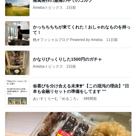
痛風発作の激痛の中でのゴルフ
Amebaトピックス
2日前
かっちちちちが来てくれた！おしゃれなものを持っ
て！
桃オフィシャルブログ Powered by Ameba
11日前
かなりびっくりした1500円のガチャ
Amebaトピックス
2日前
㊗️喜びを分け合える未来❣️”【この混沌の理由】”⽇
本も⾦融リセットの準備をしてます ””
あいすくりーむ『めるころ』
6時間前