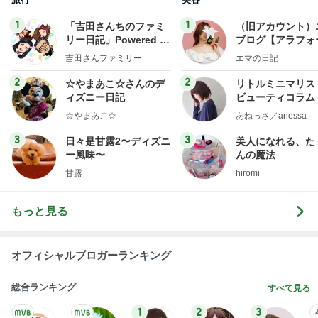
1
1
「吉田さんちのファミ
（旧アカウント）
リー日記」Powered b
ブログ【アラフォ
y Ameba 吉田さんファ
社売却セカンドラ
吉田さんファミリー
エマの日記
ミリーオフィシャルブ
フ】
ログ
2
2
☆やまあこ☆さんのデ
リトルミニマリス
ィズニー日記
ビューティコラム 
little minimalist'
☆やまあこ☆
あねっさ／anessa
uty colum
3
3
日々是甘露2〜ディズニ
美人になれる、た
ー風味〜
んの魔法
甘露
hiromi
もっと見る
オフィシャルブロガーランキング
総合ランキング
すべて見る
1
2
3