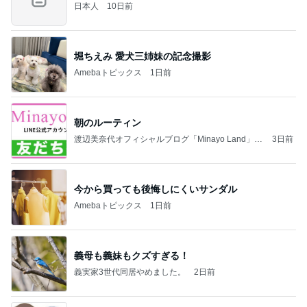
日本人
10日前
堀ちえみ 愛犬三姉妹の記念撮影
Amebaトピックス
1日前
朝のルーティン
渡辺美奈代オフィシャルブログ「Minayo Land」P
3日前
owered by Ameba
今から買っても後悔しにくいサンダル
Amebaトピックス
1日前
義母も義妹もクズすぎる！
義実家3世代同居やめました。
2日前