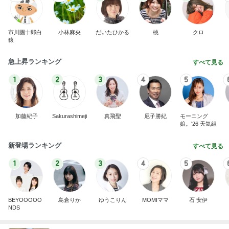
市川團十郎白
小林麻央
だいたひかる
桃
クロ
猿
急上昇ランキング
すべて見る
1
2
3
4
5
加藤紀子
Sakurashimeji
真飛聖
尼子勝紀
モーニング
娘。'26 天気組
新登場ランキング
すべて見る
1
2
3
4
5
BEYOOOOO
島倉りか
ゆうこりん
MOMIママ
石 安伊
NDS