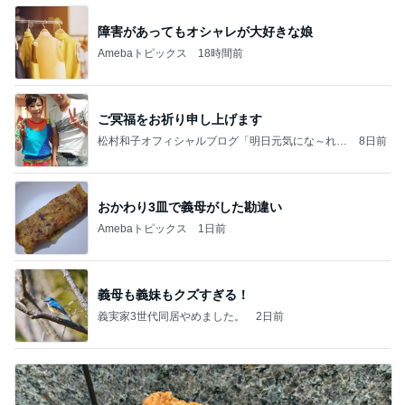
障害があってもオシャレが大好きな娘
Amebaトピックス
18時間前
ご冥福をお祈り申し上げます
松村和子オフィシャルブログ「明日元気にな～れ」
8日前
Powered by Ameba
おかわり3皿で義母がした勘違い
Amebaトピックス
1日前
義母も義妹もクズすぎる！
義実家3世代同居やめました。
2日前