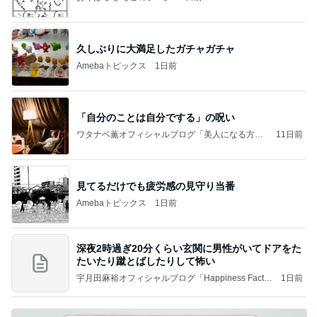
久しぶりに大満足したガチャガチャ
Amebaトピックス
1日前
「自分のことは自分でする」の呪い
ワタナベ薫オフィシャルブログ「美人になる方
11日前
法」Powered by Ameba
見てるだけでも疲労感の見守り当番
Amebaトピックス
1日前
深夜2時過ぎ20分くらい玄関に男性がいてドアをた
たいたり蹴とばしたりして怖い
宇月田麻裕オフィシャルブログ「Happiness Factor
1日前
y」Powered by Ameba