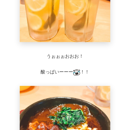
うぉぉぉおおお！
酸っぱいーーー
！！