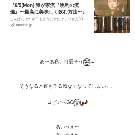
『9/5(Mon) 我が家流『晩酌の流
儀』〜最高に美味しく飲む方法〜』
こんばんは〜今日もどうにかたけまりさん30分達成！短いトレをいくつかやったよやり出せさえすれば←、終わった時は最高に気持ちいいよねっさて、転職活動5日め。今日…
ameblo.jp
あ〜あ私、可愛そう
←
そうなると夜も作る気なくなってしまい←、
ロピアへGO
あいうえ〜
あいうえ〜