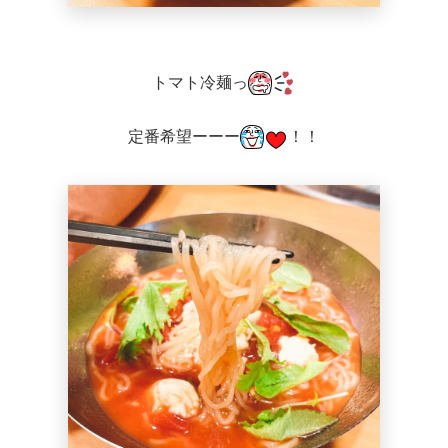
トマト冷麺っ
定番希望ーーー
！！