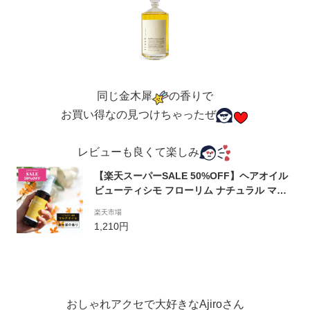
同じ金木犀
の香りで
お買い得なの見つけちゃったぜ
レビューも良くて楽しみ
【楽天スーパーSALE 50%OFF】ヘアオイル
ビューティシモ フローリム ナチュラル マル
チオイル 100mL 金木犀 流さない 洗い流さな
楽天市場
い スタイリング ヘアトリートメント オスマ
1,210円
ンサス キンモクセイ 美容室専売 ヘアケア ボ
ディケア ハンドケア ノンシリコン 送料無料
おしゃれアクセで大好きなAjiroさん