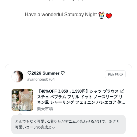
Have a wonderful Saturday Night
♡2026 Summer ♡
ayanonono0704
【48%OFF 3,850→1,990円】シャツ ブラウス ビ
スチェ ペプラム フリル ドット ノースリーブ リ
ネン風 シャーリング フェミニン バレエコア 体型
カバー セットアップ 重ね着 レイヤード トレンド
楽天市場
レディース トップス 春 夏 mt02365[moment+/モ
ーメントプラス]
とんでもなく可愛い1着♡ただデニムと合わせるだけで、あざと
可愛いコーデの完成よ♡