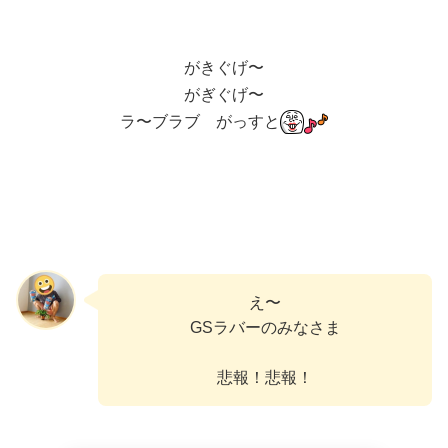
がきぐげ〜
がぎぐげ〜
ラ〜ブラブ がっすと
え〜
GSラバーのみなさま
悲報！悲報！