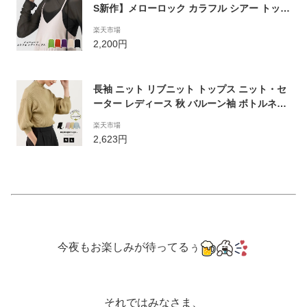
S新作】メローロック カラフル シアー トップ
ス 長袖 透け感 シースルー 無地 シンプル フ
楽天市場
リル メロー 伸縮性 カラフル 流行 トレンド
2,200円
秋服 秋 冬
長袖 ニット リブニット トップス ニット・セ
ーター レディース 秋 バルーン袖 ボトルネッ
ク バルーン プルオーバー ニットトップス 長
楽天市場
袖ニット ぽわん袖 ぽわん ポワン袖 バルーン
2,623円
スリーブ 7分袖 七分袖 8分袖 八分袖 M L ボ
リュームスリーブ ドロップショルダー 冬
今夜もお楽しみが待ってるぅ
それではみなさま、