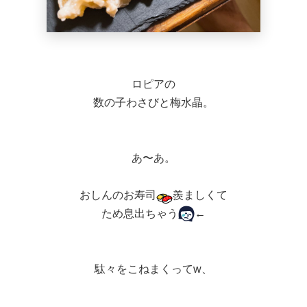
ロピアの
数の子わさびと梅水晶。
あ〜あ。
おしんのお寿司
羨ましくて
ため息出ちゃう
←
駄々をこねまくってw、