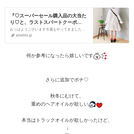
『♡スーパーセール購入品の大当た
り♡と、ラストスパートクーポ
ン！』
おっはようございます今週もやってきました、Saturday Night私の1番好きな時間今日はパパ&ママがお泊まりに来るんだ〜神奈川に引っ越して、埼玉の実家が…
ameblo.jp
何か参考になったら嬉しいです
さらに追加でポチ♡
秋冬にむけて、
重めのヘアオイルが欲しい
本当はトラックオイルが欲しかったけど、
↓