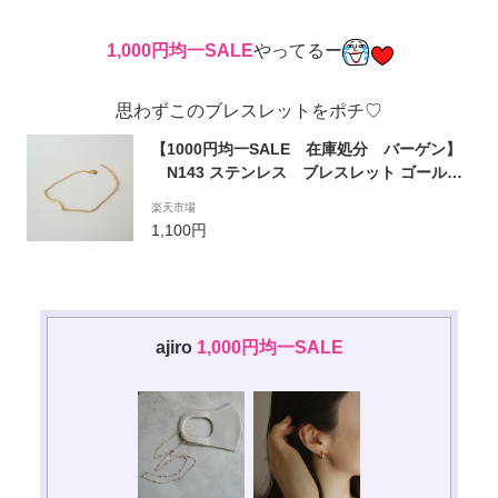
1,000円均一SALE
やってるー
思わずこのブレスレットをポチ♡
【1000円均一SALE 在庫処分 バーゲン】
N143 ステンレス ブレスレット ゴール
ド 華奢 カジュアル チェーン おしゃ
楽天市場
れ レディース 女性 ギフト プレゼン
1,100円
ト 金アレ サージカルステンレス ajiro
accessory OZY
ajiro
​
1,000円均一SALE