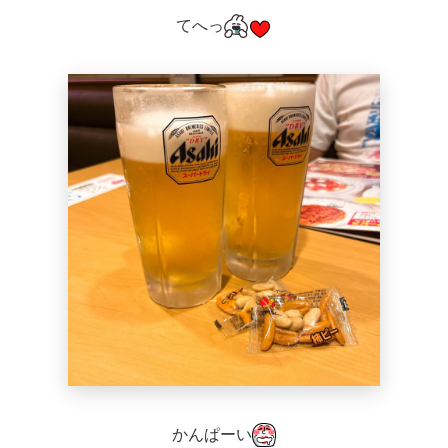
てへっ
かんぱーい