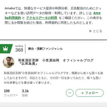
和泉流狂言師 小笠原由祠 オフィシャルブログ 『以和為
貴』
アプリをダウンロードして
ブログの更新通知
を受け取りまし
開く
ょう。
アメブロ
HOME
PROFILE
ranking
舞台・演劇ファンジャンル
368
和泉流狂言師 小笠原由祠 オフィシャルブログ
『以和為貴』
和泉流狂言師”小笠原由祠”オフィシャルブログです。職業がら色々な国々を旅
しておりますので、日記とともに、その日一日を詠ってみたり、様々な思い
や出来事などを書き綴って参ります。
109
3.1k
フォロー
フォロワー
投稿