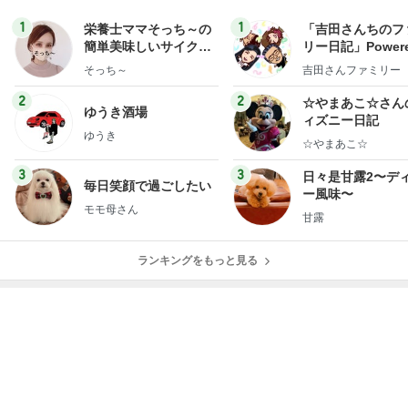
1
1
栄養士ママそっち～の
「吉田さんちのフ
簡単美味しいサイクル
リー日記」Powere
献立
y Ameba 吉田さ
そっち～
吉田さんファミリー
ミリーオフィシャ
ログ
2
2
☆やまあこ☆さん
ゆうき酒場
ィズニー日記
ゆうき
☆やまあこ☆
3
3
日々是甘露2〜デ
毎日笑顔で過ごしたい
ー風味〜
モモ母さん
甘露
ランキングをもっと見る