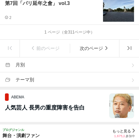
第7回「パリ延年之會」 vol.3
2
1
ページ（全
311
ページ中）
前のページ
次のページ
月別
テーマ別
ABEMA
人気芸人 長男の重度障害を告白
ブログジャンル
もっと見る
舞台・演劇ファン
1,675
人
参加中