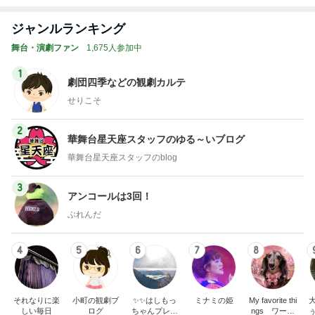
ジャンルランキング
舞台・演劇ファン
1,675人参加中
1
劇団四季などの観劇カルテ
せりこそ
2
華舞台星天座スタッフのゆる～いブログ
華舞台星天座スタッフのblog
3
アンコールは3回！
ぶれんだ
4
5
6
7
8
それなりに楽
小町の観劇ブ
✨️✨️はしもっ
ミナミの姫
My favorite thi
しい毎日
ログ
ちゃんプレミ
ngs ワーキ