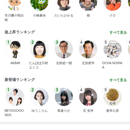
市川團十郎白
小林麻央
だいたひかる
桃
クロ
猿
急上昇ランキング
すべて見る
1
2
3
4
5
AKB48
たんぽぽ川村
北村総一朗
北別府学
OCHA NORM
エミコ
A
新登場ランキング
すべて見る
1
2
3
4
5
BEYOOOOO
ゆうこりん
島倉りか
石 安伊
蒼井心音
NDS