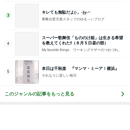
キレても無駄だよ(-。-)y-~
3
華舞台星天座スタッフのゆる～いブログ
スーパー歌舞伎「もののけ姫」は生きる希望
を教えてくれた❗️（８月５日昼の部）
4
My favorite things ワーキングマザーのつれづれ。
本日は千秋楽 『マンマ・ミーア！横浜』
5
それなりに楽しい毎日
このジャンルの記事をもっと見る