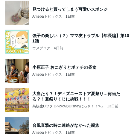
見つけると買ってしまう可愛いスポンジ
Amebaトピックス
1日前
強子の楽しい（？）ママ友トラブル【年長編】第10
1話
ウメブログ
4日前
小原正子 おにぎりとポテチの昼食
Amebaトピックス
1日前
大当たり？！ディズニーストア夏祭り…何当た
る？！夏祭りくじに挑戦！！！
高校生Dヲタ Ꭰ-ᎮꭵꭹꭴのDisneyにっき！！✎ܚ
13日前
台風直撃の時に連絡がなかった親族
Amebaトピックス
1日前