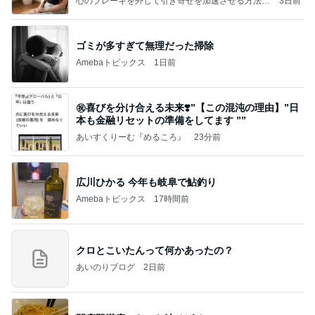
心のブレーキを外して引き寄せを加速させる方法：
3日前
引き寄せ研究所
ゴミが多すぎて無理だった掃除
Amebaトピックス
1日前
㊗️喜びを分け合える未来❣️”【この混沌の理由】”⽇
本も⾦融リセットの準備をしてます ””
あいすくりーむ『めるころ』
23分前
広川ひかる 今年も岐阜で鮎釣り
Amebaトピックス
17時間前
クロとこいたんって何かあったの？
あいのりブログ
2日前