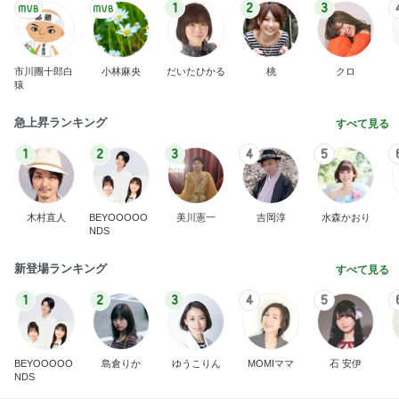
1
2
3
市川團十郎白
小林麻央
だいたひかる
桃
クロ
猿
急上昇ランキング
すべて見る
1
2
3
4
5
木村直人
BEYOOOOO
美川憲一
吉岡淳
水森かおり
NDS
新登場ランキング
すべて見る
1
2
3
4
5
BEYOOOOO
島倉りか
ゆうこりん
MOMIママ
石 安伊
NDS