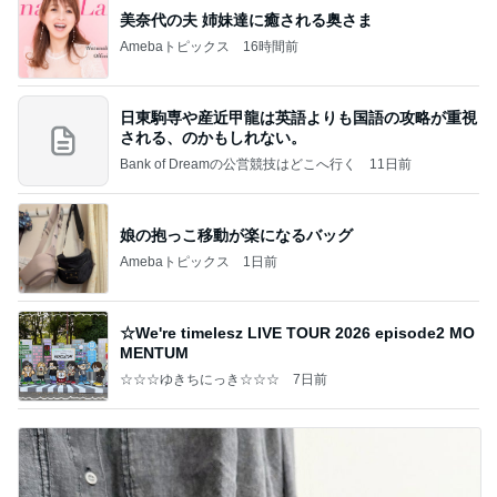
美奈代の夫 姉妹達に癒される奥さま
Amebaトピックス
16時間前
日東駒専や産近甲龍は英語よりも国語の攻略が重視
される、のかもしれない。
Bank of Dreamの公営競技はどこへ行く
11日前
娘の抱っこ移動が楽になるバッグ
Amebaトピックス
1日前
☆We're timelesz LIVE TOUR 2026 episode2 MO
MENTUM
☆☆☆ゆきちにっき☆☆☆
7日前