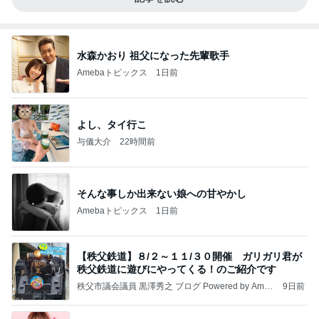
水森かおり 祖父になった先輩歌手
Amebaトピックス
1日前
よし、タイ行こ
与儀大介
22時間前
そんな事しか出来ない娘への甘やかし
Amebaトピックス
1日前
【秩父鉄道】８/２～１１/３０開催 ガリガリ君が
秩父鉄道に遊びにやってくる！のご紹介です
秩父市議会議員 黒澤秀之 ブログ Powered by Ameb
9日前
a