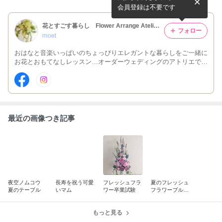
会員登録は不要です
花とすごす暮らし Flower Arrange Atelier Moet（ｱﾄﾘｴ萌）
フォロー
moet
おはなと音楽いっぱいのちょっぴりエレガントな暮らしをご一緒に
お花とおもてなしレッスン…オーダーウェディングのアトリエで
す。
最近の画像つき記事
夜空ノムコウ
長寿を祝う可愛
フレッシュフラ
夏のフレッシュ
夏のテーブル
いマム
ワー卒業試験
フラワーブルー
系
もっと見る