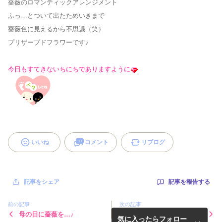
薔薇のロマンティックアレンジメント
ふっ…とついて出たためいきまで
薔薇色に見えるから不思議（笑）
プリザーブドフラワーです♪
今日もすてきないちにちでありますように
いいね
コメント
リブログ
記事を報告する
記事をシェア
前の記事
次の記事
母の日に薔薇を…♪
明日の薔薇は…
気に入ったらフォロー