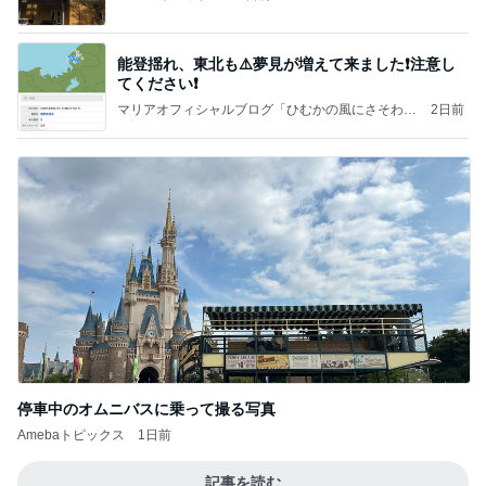
能登揺れ、東北も⚠️夢見が増えて来ました❗️注意し
てください❗️
マリアオフィシャルブログ「ひむかの風にさそわれ
2日前
て」Powered by Ameba
停車中のオムニバスに乗って撮る写真
Amebaトピックス
1日前
記事を読む