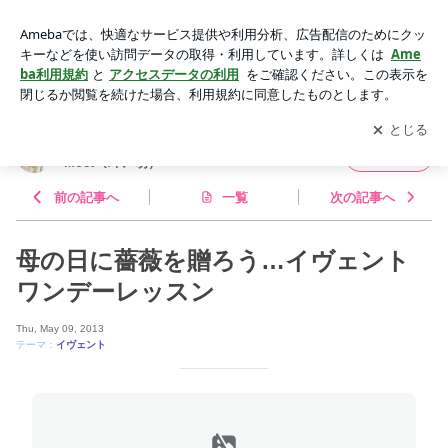
母の日に薔薇を贈ろう…イヴェントワンデーレッスン | 花とす
ごす暮らし Flower Arrange Atelier Moet（ｱﾄﾘｴ萌）
アプリをダウンロードして
ブログの更新通知
を受け取りまし
開く
ょう。
花とすごす暮らし Flower Arrange Atelier
フォロー
Moet（ｱﾄﾘｴ萌）
前の記事へ
一覧
次の記事へ
母の日に薔薇を贈ろう…イヴェント
ワンデーレッスン
Thu, May 09, 2013
テーマ：
イヴェント