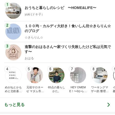
1
おうちと暮らしのレシピ 〜HOME&LIFE〜
yuki (ドキ子）
2
１００均・カルディ大好き！食いしん坊☆きらりん☆
のブログ
☆きらりん☆
3
進撃のおはるさん〜家づくり失敗したけど私は元気で
す〜
おはる
4
5
6
7
8
めがねとかも
元祖サロネー
65点の暮らし
HEY OMEM
ワーキングマ
めと北欧暮ら
ゼ マダム市川
かた。
E！〜0からの
ザー的 整理収
し
のほのぼのブ
家づくり〜
納 ＆ 北欧イン
ログ
テリア
もっと見る