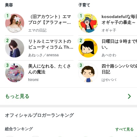
美容
子育て
1
1
（旧アカウント）エマ
kosodatefulな毎
ブログ【アラフォー会
オギャ子の暴走～
社売却セカンドライ
エマの日記
オギャ子
フ】
2
2
リトルミニマリストの
日曜日は９時まで
ビューティコラム The
い。
little minimalist's bea
あねっさ／anessa
あべかわ
uty colum
3
3
美人になれる、たくさ
四十路シンパパの
んの魔法
日記
hiromi
はやパパ
もっと見る
オフィシャルブロガーランキング
総合ランキング
すべて見る