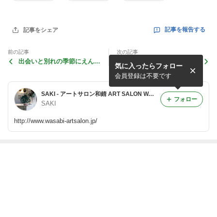
記事を報告する
記事をシェア
前の記事
次の記事
出会いと別れの季節にえんむ
この春は亜土ちゃんロンTで
気に入ったらフォロー
すびSET
決まり✨
会員登録は不要です
SAKI - アートサロン和錆 ART SALON WASABI 徒然ブログ
フォロー
SAKI
http://www.wasabi-artsalon.jp/