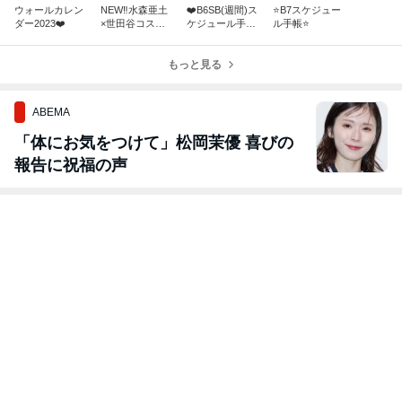
ウォールカレン
NEW‼️水森亜土
❤️B6SB(週間)ス
⭐️B7スケジュー
ダー2023❤️
×世田谷コスメ
ケジュール手帳
ル手帳⭐️
コラボ❤️
❗️
もっと見る
ABEMA
「体にお気をつけて」松岡茉優 喜びの
報告に祝福の声