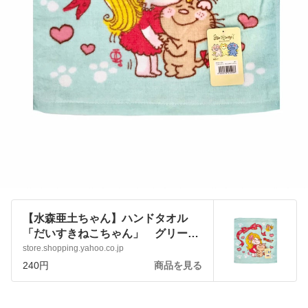
【水森亜土ちゃん】ハンドタオル
「だいすきねこちゃん」 グリー
ン かわいい 女の子 日用品 ハ
store.shopping.yahoo.co.jp
ンカチ :ado-towel-los:アートサロン
240円
商品を見る
和錆 - 通販 - Yahoo!ショッピング