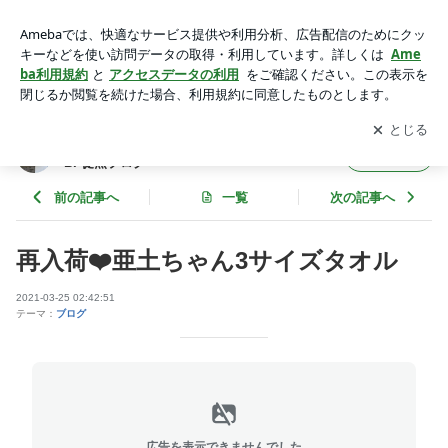
再入荷❤️亜土ちゃん3サイズタオル | SAKI - アートサロン和錆
ART SALON WASABI 徒然ブログ
アプリをダウンロードして
ブログの更新通知
を受け取りまし
開く
ょう。
SAKI - アートサロン和錆 ART SALON WASA
フォロー
BI 徒然ブログ
前の記事へ
一覧
次の記事へ
再入荷❤️亜土ちゃん3サイズタオル
2021-03-25 02:42:51
テーマ：
ブログ
広告を表示できませんでした