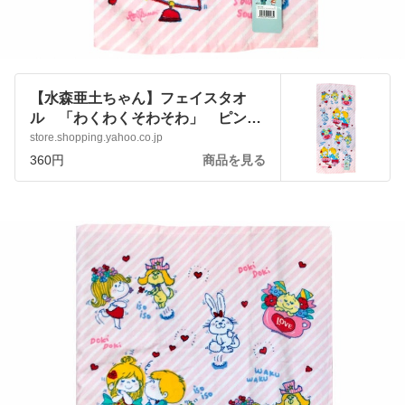
【水森亜土ちゃん】フェイスタオ
ル 「わくわくそわそわ」 ピン
ク かわいい 女の子 日用品
store.shopping.yahoo.co.jp
:ado-towel-wkm:アートサロン和錆 -
360円
商品を見る
通販 - Yahoo!ショッピング