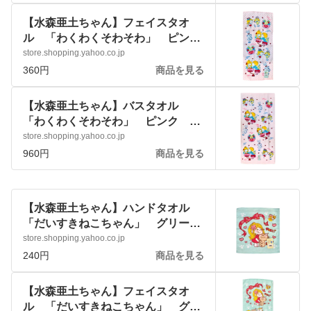
通販 - Yahoo!ショッピング
【水森亜土ちゃん】フェイスタオ
ル 「わくわくそわそわ」 ピン
ク かわいい 女の子 日用品
store.shopping.yahoo.co.jp
:ado-towel-wkm:アートサロン和錆 -
360円
商品を見る
通販 - Yahoo!ショッピング
【水森亜土ちゃん】バスタオル
「わくわくそわそわ」 ピンク か
わいい 女の子 日用品 :ado-
store.shopping.yahoo.co.jp
towel-wkl:アートサロン和錆 - 通販 -
960円
商品を見る
Yahoo!ショッピング
【水森亜土ちゃん】ハンドタオル
「だいすきねこちゃん」 グリー
ン かわいい 女の子 日用品 ハ
store.shopping.yahoo.co.jp
ンカチ :ado-towel-los:アートサロン
240円
商品を見る
和錆 - 通販 - Yahoo!ショッピング
【水森亜土ちゃん】フェイスタオ
ル 「だいすきねこちゃん」 グリ