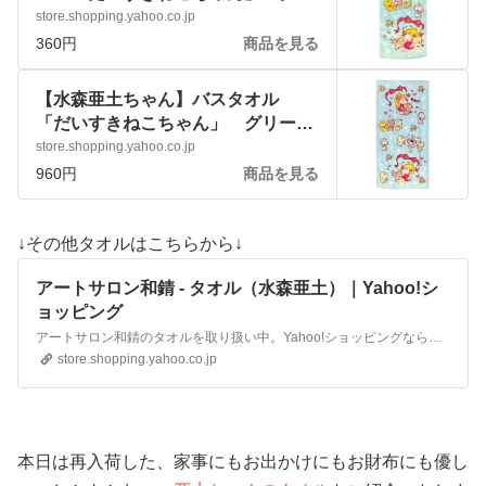
ーン かわいい 女の子 日用品
store.shopping.yahoo.co.jp
:ado-towel-lom:アートサロン和錆 -
360円
商品を見る
通販 - Yahoo!ショッピング
【水森亜土ちゃん】バスタオル
「だいすきねこちゃん」 グリー
ン かわいい 女の子 日用品
store.shopping.yahoo.co.jp
:ado-towel-lol:アートサロン和錆 -
960円
商品を見る
通販 - Yahoo!ショッピング
↓その他タオルはこちらから↓
アートサロン和錆 - タオル（水森亜土）｜Yahoo!シ
ョッピング
アートサロン和錆のタオルを取り扱い中。Yahoo!ショッピングならお買得な人気商品をランキングやクチコミからも探せます。PayPay残高も使えてお得!
store.shopping.yahoo.co.jp
本日は再入荷した、家事にもお出かけにもお財布にも優し