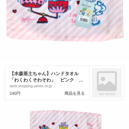
【水森亜土ちゃん】ハンドタオル
「わくわくそわそわ」 ピンク か
わいい 女の子 日用品 ハンカチ
store.shopping.yahoo.co.jp
:ado-towel-wks:アートサロン和錆 -
240円
商品を見る
通販 - Yahoo!ショッピング