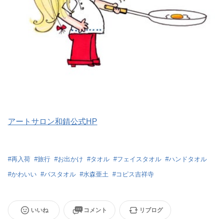
アートサロン和錆公式HP
#
再入荷
#
旅行
#
お出かけ
#
タオル
#
フェイスタオル
#
ハンドタオル
#
かわいい
#
バスタオル
#
水森亜土
#
コピス吉祥寺
いいね
コメント
リブログ