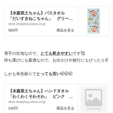
【水森亜土ちゃん】バスタオル
「だいすきねこちゃん」 グリー
ン かわいい 女の子 日用品
store.shopping.yahoo.co.jp
:ado-towel-lol:アートサロン和錆 -
960円
商品を見る
通販 - Yahoo!ショッピング
薄手の生地なので、
とても乾きやすい
です🥰
持ち運びにも最適なので、お出かけや旅行にもぴったり✌️
しかも単色刷りで
とっても安い
🤭🤭🤭
【水森亜土ちゃん】ハンドタオル
「わくわくそわそわ」 ピンク か
わいい 女の子 日用品 ハンカチ
store.shopping.yahoo.co.jp
:ado-towel-wks:アートサロン和錆 -
240円
商品を見る