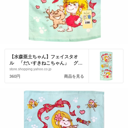
【水森亜土ちゃん】フェイスタオ
ル 「だいすきねこちゃん」 グリ
ーン かわいい 女の子 日用品
store.shopping.yahoo.co.jp
:ado-towel-lom:アートサロン和錆 -
360円
商品を見る
通販 - Yahoo!ショッピング