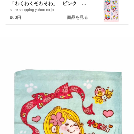
「わくわくそわそわ」 ピンク か
わいい 女の子 日用品 :ado-
store.shopping.yahoo.co.jp
towel-wkl:アートサロン和錆 - 通販 -
960円
商品を見る
Yahoo!ショッピング