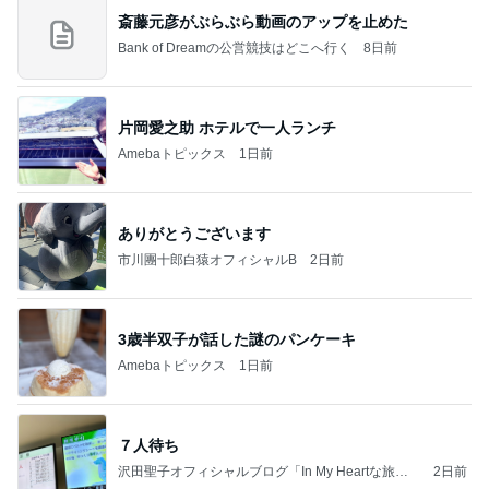
斎藤元彦がぶらぶら動画のアップを止めた
Bank of Dreamの公営競技はどこへ行く
8日前
片岡愛之助 ホテルで一人ランチ
Amebaトピックス
1日前
ありがとうございます
市川團十郎白猿オフィシャルB
2日前
3歳半双子が話した謎のパンケーキ
Amebaトピックス
1日前
７人待ち
沢田聖子オフィシャルブログ「In My Heartな旅日
2日前
記」by Ameba