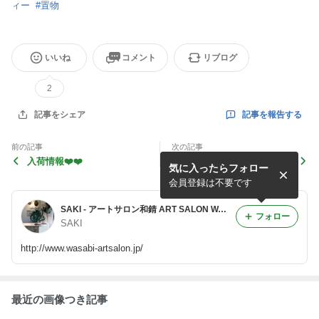
ィー
#
置物
いいね
コメント
リブログ
2
記事を報告する
記事をシェア
前の記事
次の記事
入荷情報❤️❤️
✨1周年記念限定ポストカー
気に入ったらフォロー
ド✨
会員登録は不要です
SAKI - アートサロン和錆 ART SALON WASABI 徒然ブログ
フォロー
SAKI
http://www.wasabi-artsalon.jp/
最近の画像つき記事