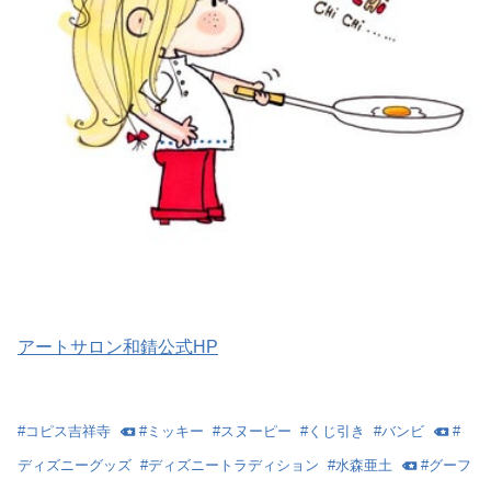
アートサロン和錆公式HP
#
コピス吉祥寺
#
ミッキー
#
スヌーピー
#
くじ引き
#
バンビ
#
ディズニーグッズ
#
ディズニートラディション
#
水森亜土
#
グーフ