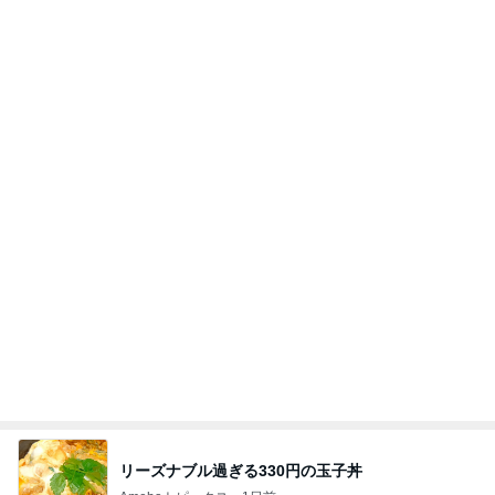
力強いジャンプをまるで天上の美しさのように軽や
かに着氷その芸術性によって心奪われる魔法を織り
なす
フィギュアスケート応援（くまはともだち）
1日前
猫じゃらしを離さないぱっちりお目目
Amebaトピックス
1日前
学生
日本人
7日前