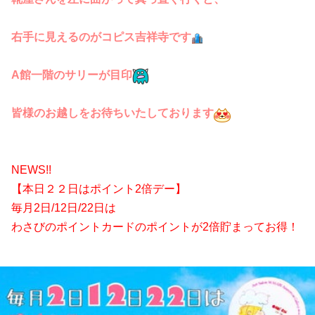
右手に見えるのがコピス吉祥寺です
A館一階のサリーが目印
皆様のお越しをお待ちいたしております
NEWS!!
【本日２２日はポイント2倍デー】
毎月2日/12日/22日は
わさびのポイントカードのポイントが2倍貯まってお得！