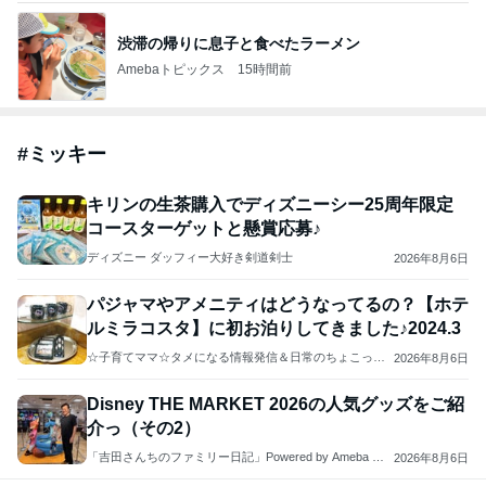
渋滞の帰りに息子と食べたラーメン
Amebaトピックス
15時間前
#
ミッキー
キリンの生茶購入でディズニーシー25周年限定
コースターゲットと懸賞応募♪
ディズニー ダッフィー大好き剣道剣士
2026年8月6日
パジャマやアメニティはどうなってるの？【ホテ
ルミラコスタ】に初お泊りしてきました♪2024.3
☆子育てママ☆タメになる情報発信＆日常のちょこっと
2026年8月6日
話
Disney THE MARKET 2026の人気グッズをご紹
介っ（その2）
「吉田さんちのファミリー日記」Powered by Ameba 吉
2026年8月6日
田さんファミリーオフィシャルブログ