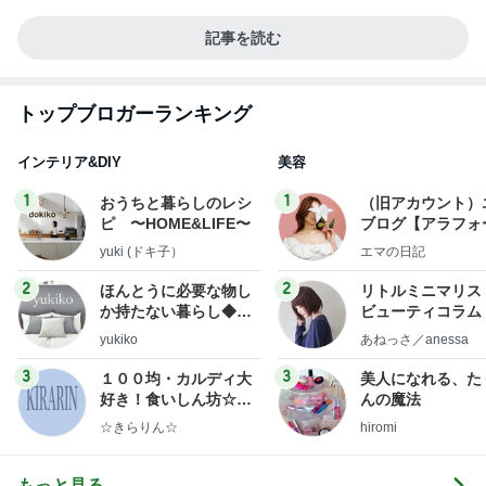
記事を読む
トップブロガーランキング
インテリア&DIY
美容
1
1
おうちと暮らしのレシ
（旧アカウント）
ピ 〜HOME&LIFE〜
ブログ【アラフォ
社売却セカンドラ
yuki (ドキ子）
エマの日記
フ】
2
2
ほんとうに必要な物し
リトルミニマリス
か持たない暮らし◆Ke
ビューティコラム 
ep Life Simple◆〜イ
little minimalist'
yukiko
あねっさ／anessa
ンテリアのきろく〜
uty colum
3
3
１００均・カルディ大
美人になれる、た
好き！食いしん坊☆き
んの魔法
らりん☆のブログ
☆きらりん☆
hiromi
もっと見る