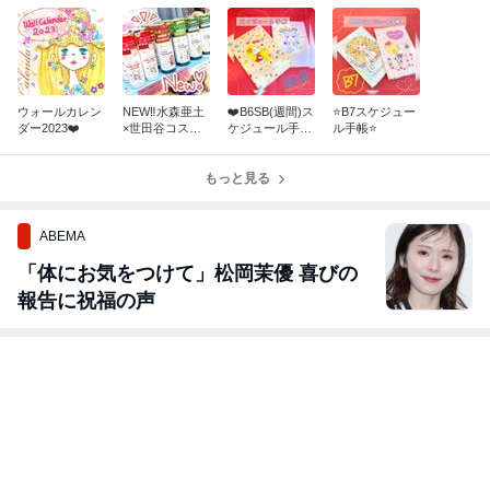
ウォールカレン
NEW‼️水森亜土
❤️B6SB(週間)ス
⭐️B7スケジュー
ダー2023❤️
×世田谷コスメ
ケジュール手帳
ル手帳⭐️
コラボ❤️
❗️
もっと見る
ABEMA
「体にお気をつけて」松岡茉優 喜びの
報告に祝福の声