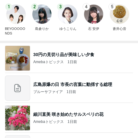
1
2
3
4
5
BEYOOOOO
島倉りか
ゆうこりん
石 安伊
蒼井心音
NDS
30円の見切り品が美味しい夕食
Amebaトピックス
1日前
広島原爆の日 市長の言葉に動揺する総理
ブルーサファイア
1日前
細川直美 咲き始めたサルスベリの花
Amebaトピックス
1日前