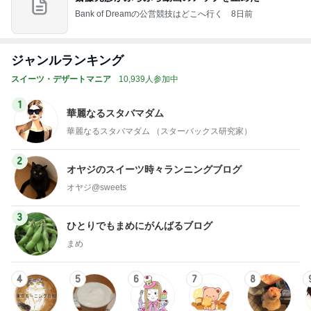
Bank of Dreamの公営競技はどこへ行く
8日前
ジャンルランキング
スイーツ・デザートマニア
10,939人参加中
1
華麗なるスタバマダム
華麗なるスタバマダム （スターバックス研究家）
2
オヤジのスイーツ時々ランニングブログ
オヤジ@sweets
3
ひとりでもまめにがんばるブログ
まめ
4
5
6
7
8