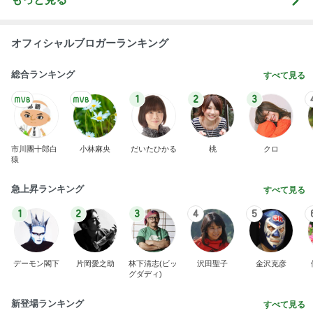
オフィシャルブロガーランキング
総合ランキング
すべて見る
1
2
3
市川團十郎白
小林麻央
だいたひかる
桃
クロ
猿
急上昇ランキング
すべて見る
1
2
3
4
5
デーモン閣下
片岡愛之助
林下清志(ビッ
沢田聖子
金沢克彦
グダディ)
新登場ランキング
すべて見る