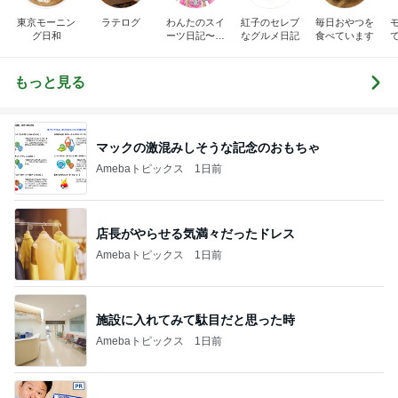
東京モーニン
ラテログ
わんたのスイ
紅子のセレブ
毎日おやつを
グ日和
ーツ日記〜小
なグルメ日記
食べています
さな幸せ♡コ
ンビニスイー
ツ〜
もっと見る
マックの激混みしそうな記念のおもちゃ
Amebaトピックス
1日前
店長がやらせる気満々だったドレス
Amebaトピックス
1日前
施設に入れてみて駄目だと思った時
Amebaトピックス
1日前