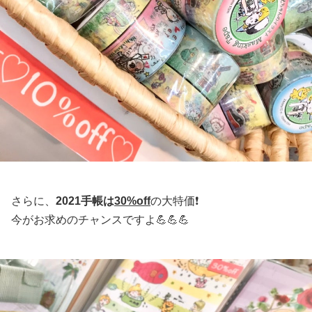
さらに、
2021手帳は
30%off
の大特価❗️
今がお求めのチャンスですよ💪💪💪