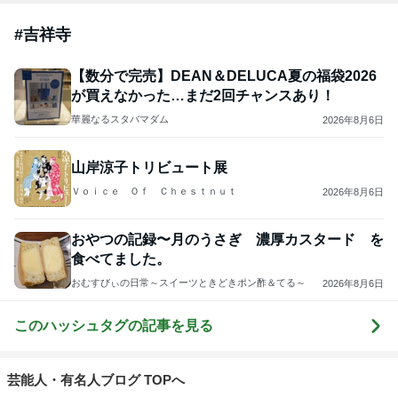
#
吉祥寺
【数分で完売】DEAN＆DELUCA夏の福袋2026
が買えなかった…まだ2回チャンスあり！
華麗なるスタバマダム
2026年8月6日
山岸涼子トリビュート展
Ｖｏｉｃｅ Ｏｆ Ｃｈｅｓｔｎｕｔ
2026年8月6日
おやつの記録〜月のうさぎ 濃厚カスタード を
食べてました。
おむすびぃの日常～スイーツときどきポン酢＆てる～
2026年8月6日
このハッシュタグの記事を見る
芸能人・有名人ブログ TOPへ