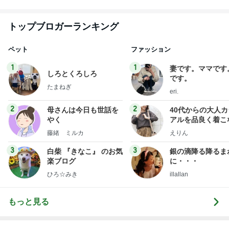
トップブロガーランキング
ペット
ファッション
1
1
妻です。ママです
しろとくろしろ
です。
たまねぎ
eri.
2
2
母さんは今日も世話を
40代からの大人
やく
アルを品良く着こ
ファッションブロ
藤緒 ミルカ
えりん
3
3
白柴 『きなこ』 のお気
銀の滴降る降るま
楽ブログ
に・・・
ひろ☆みき
illallan
もっと見る