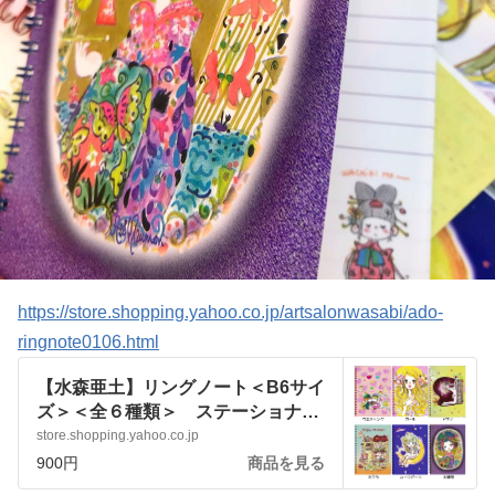
https://store.shopping.yahoo.co.jp/artsalonwasabi/ado-
ringnote0106.html
【水森亜土】リングノート＜B6サイ
ズ＞＜全６種類＞ ステーショナリ
ー 大人かわいい レトロ カラフ
store.shopping.yahoo.co.jp
ル :ado-ringnote0106:アートサロン
900円
商品を見る
和錆 - 通販 - Yahoo!ショッピング