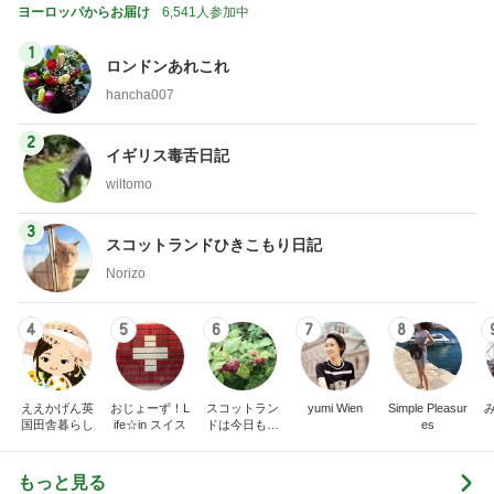
ヨーロッパからお届け
6,541人参加中
1
ロンドンあれこれ
hancha007
2
イギリス毒舌日記
wiltomo
3
スコットランドひきこもり日記
Norizo
4
5
6
7
8
ええかげん英
おじょーず！L
スコットラン
yumi Wien
Simple Pleasur
国田舎暮らし
ife☆in スイス
ドは今日も曇
es
り空
もっと見る