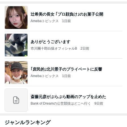
辻希美の長女 ｢プロ顔負け｣のお菓子公開
Amebaトピックス
1日前
ありがとうございます
市川團十郎白猿オフィシャルB
2日前
｢庶民的｣北川景子のプライベートに反響
Amebaトピックス
1日前
斎藤元彦がぶらぶら動画のアップを止めた
Bank of Dreamの公営競技はどこへ行く
9日前
ジャンルランキング