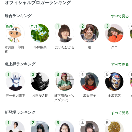
オフィシャルブロガーランキング
総合ランキング
すべて見る
1
2
3
市川團十郎白
小林麻央
だいたひかる
桃
クロ
猿
急上昇ランキング
すべて見る
1
2
3
4
5
デーモン閣下
片岡愛之助
林下清志(ビッ
沢田聖子
金沢克彦
グダディ)
新登場ランキング
すべて見る
1
2
3
4
5