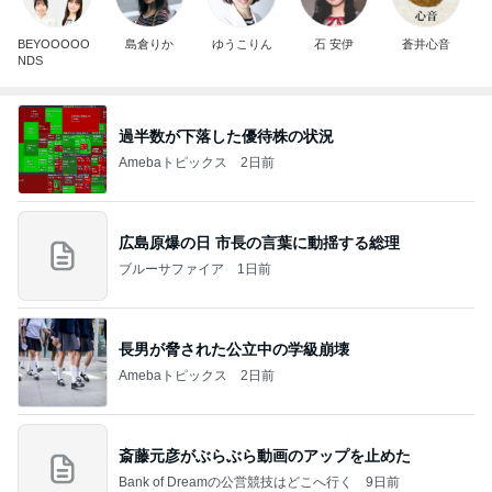
BEYOOOOO
島倉りか
ゆうこりん
石 安伊
蒼井心音
NDS
過半数が下落した優待株の状況
Amebaトピックス
2日前
広島原爆の日 市長の言葉に動揺する総理
ブルーサファイア
1日前
長男が脅された公立中の学級崩壊
Amebaトピックス
2日前
斎藤元彦がぶらぶら動画のアップを止めた
Bank of Dreamの公営競技はどこへ行く
9日前