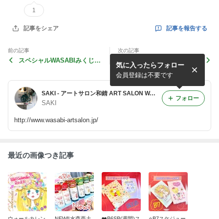
1
記事を報告する
記事をシェア
前の記事
次の記事
スペシャルWASABIみくじ
お風呂でもあったか亜土ちゃ
気に入ったらフォロー
明日まで✨
ん
会員登録は不要です
SAKI - アートサロン和錆 ART SALON WASABI 徒然ブログ
フォロー
SAKI
http://www.wasabi-artsalon.jp/
最近の画像つき記事
ウォールカレン
NEW‼️水森亜土
❤️B6SB(週間)ス
⭐️B7スケジュー