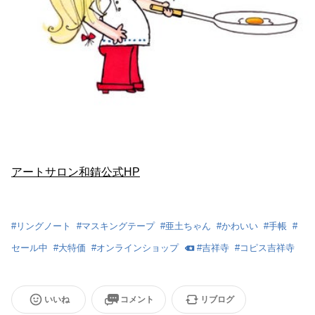
アートサロン和錆公式HP
#
リングノート
#
マスキングテープ
#
亜土ちゃん
#
かわいい
#
手帳
#
セール中
#
大特価
#
オンラインショップ
#
吉祥寺
#
コピス吉祥寺
いいね
コメント
リブログ