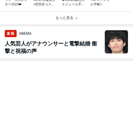
ダー2023❤️
×世田谷コスメ
ケジュール手帳
ル手帳⭐️
コラボ❤️
❗️
もっと見る
速報
ABEMA
人気芸人がアナウンサーと電撃結婚 衝
撃と祝福の声