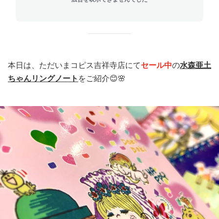
本日は、ただいまコピス吉祥寺店にて
セール中
の
水森亜土
ちゃんリングノート
をご紹介😊🌸