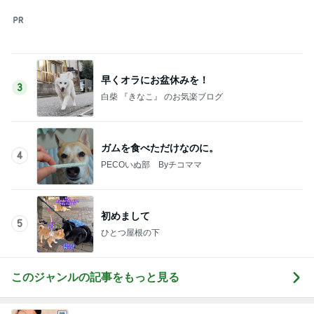
このジャンルの記事をもっと見る
レジェンド松下のなんでもプレゼン！
Amebaトピックス
18時間前
最近食べた美味し過ぎた貝のお刺身
Amebaトピックス
1日前
若乃花 タッカンマリ残りの味噌味
Amebaトピックス
1日前
高い位置で結局買ってしまった米国株
Amebaトピックス
14時間前