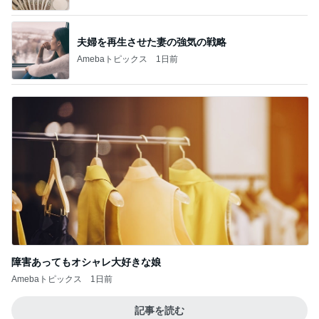
チョコを諦め変更したカカオニブ
Amebaトピックス
17時間前
加害者に怯えながら行った夏祭り
Amebaトピックス
10時間前
真野恵里菜 届いた嶽きみの美味しさ
Amebaトピックス
1日前
オープンサンドがマジでおいしいパン
Amebaトピックス
1日前