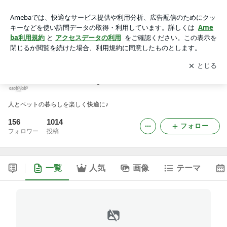
AsoboLabo Blog
アプリをダウンロードして
ブログの更新通知
を受け取りまし
開く
ょう。
AsoboLabo Blog
人とペットの暮らしを楽しく快適に♪
156
1014
フォロー
フォロワー
投稿
一覧
人気
画像
テーマ