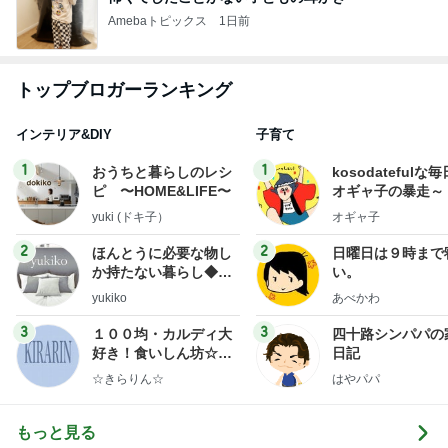
Amebaトピックス
1日前
トップブロガーランキング
インテリア&DIY
子育て
1
1
おうちと暮らしのレシ
kosodatefulな毎
ピ 〜HOME&LIFE〜
オギャ子の暴走～
yuki (ドキ子）
オギャ子
2
2
ほんとうに必要な物し
日曜日は９時まで
か持たない暮らし◆Ke
い。
ep Life Simple◆〜イ
yukiko
あべかわ
ンテリアのきろく〜
3
3
１００均・カルディ大
四十路シンパパの
好き！食いしん坊☆き
日記
らりん☆のブログ
☆きらりん☆
はやパパ
もっと見る