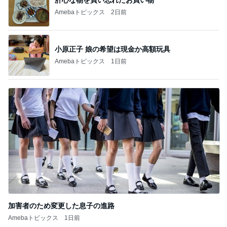
ひどいメッセージで閉じられた応援
Amebaトピックス
23時間前
記事を読む
卓球ラバーの張り替えで約8700円
Amebaトピックス
12時間前
毎日ひと苦労な息子の漢字の練習
Amebaトピックス
1日前
5分で作れるタコとミョウガの一品