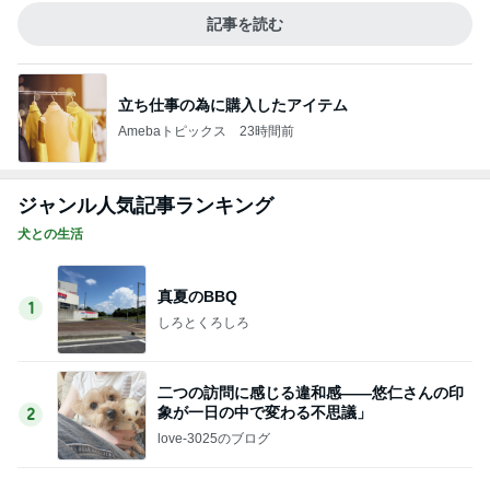
しろとくろしろ
二つの訪問に感じる違和感――悠仁さんの印
象が一日の中で変わる不思議」
2
love-3025のブログ
早くオラにお盆休みを！
3
白柴 『きなこ』 のお気楽ブログ
ガムを食べただけなのに。
4
PECOいぬ部 Byチコママ
初めまして
5
ひとつ屋根の下