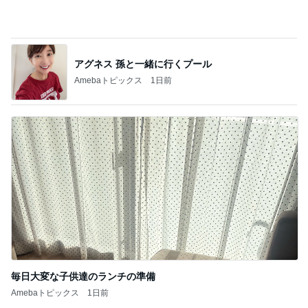
毎日大変な子供達のランチの準備
Amebaトピックス
1日前
記事を読む
立ち仕事の為に購入したアイテム
Amebaトピックス
23時間前
ジャンル人気記事ランキング
犬との生活
真夏のBBQ
1