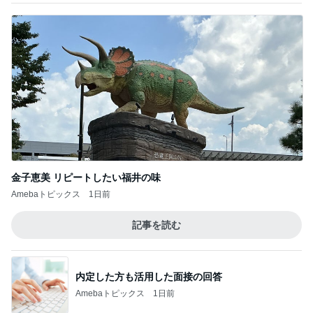
悲しい日に貰い幸せになった贈り物
Amebaトピックス
2日前
肝心な物を買い忘れたお買い物
Amebaトピックス
2日前
小原正子 娘の希望は現金か高額玩具
Amebaトピックス
1日前