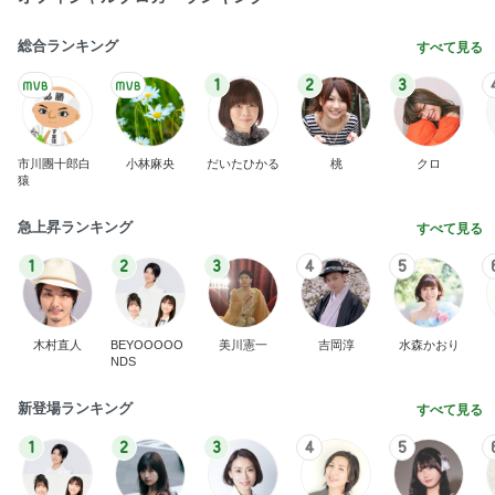
総合ランキング
すべて見る
1
2
3
市川團十郎白
小林麻央
だいたひかる
桃
クロ
猿
急上昇ランキング
すべて見る
1
2
3
4
5
木村直人
BEYOOOOO
美川憲一
吉岡淳
水森かおり
NDS
新登場ランキング
すべて見る
1
2
3
4
5