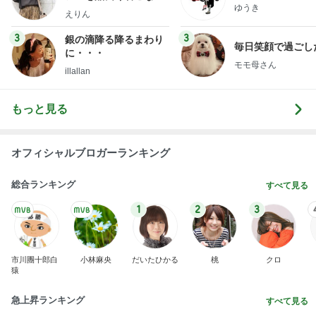
ゆうき
ファッションブログ
えりん
3
3
銀の滴降る降るまわり
毎日笑顔で過ごし
に・・・
モモ母さん
illallan
もっと見る
オフィシャルブロガーランキング
総合ランキング
すべて見る
1
2
3
市川團十郎白
小林麻央
だいたひかる
桃
クロ
猿
急上昇ランキング
すべて見る