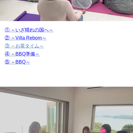
① ～いざ晴れの国へ～
② ～Villa Reborn～
③ ～お茶タイム～
④ ～BBQ準備～
⑤ ～BBQ～