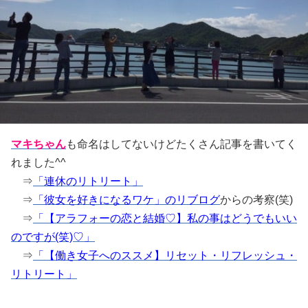
マキちゃん
も命名はしてないけどたくさん記事を書いてく
れました^^
⇒
「連休のリトリート」
⇒
「彼女を好きになるワケ」のリブログ
からの考察(笑)
⇒
「【アラフォーの恋と結婚♡】私の事はどうでもいい
のですが(笑)♡」
⇒
「【働き女子へのススメ】リセット・リフレッシュ・
リトリート」