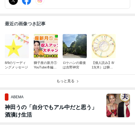
最近の画像つき記事
8/9のリーディ
獅子座の新月①
ロケハンの最後
【個人読み】8/
ングメッセージ
YouTube本編ア
は吉野神宮
13(木）は獅子
ップしました
座の新月
もっと見る
ABEMA
神田うの「自分でもアル中だと思う」
酒漬け生活