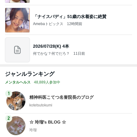
「ナイスバディ」51歳の水着姿に絶賛
Amebaトピックス
12時間前
2026/07/28(K) 4本
何でかな？何でだろ？
11日前
ジャンルランキング
メンタルヘルス
48,889人参加中
1
精神科医こてつ名誉院長のブログ
kotetsutokumi
2
☆ 玲瑠's BLOG ☆
玲瑠