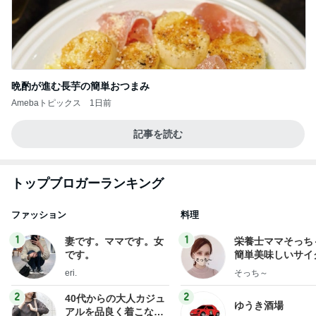
晩酌が進む長芋の簡単おつまみ
Amebaトピックス
1日前
記事を読む
トップブロガーランキング
ファッション
料理
1
1
妻です。ママです。女
栄養士ママそっち
です。
簡単美味しいサイ
献立
eri.
そっち～
2
2
40代からの大人カジュ
ゆうき酒場
アルを品良く着こなす