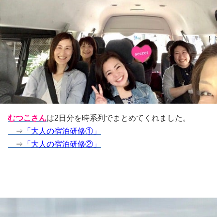
むつこさん
は2日分を時系列でまとめてくれました。
⇒
「大人の宿泊研修①」
⇒
「大人の宿泊研修②」