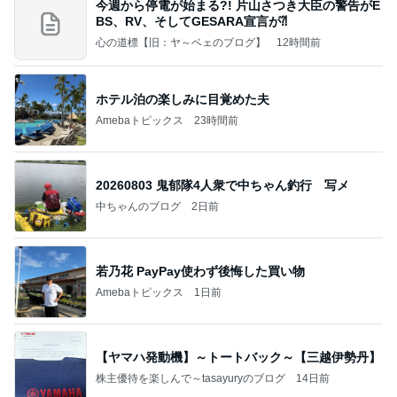
今週から停電が始まる?! 片山さつき大臣の警告がE
BS、RV、そしてGESARA宣言が⁈
心の道標【旧：ヤ～ベェのブログ】
12時間前
ホテル泊の楽しみに目覚めた夫
Amebaトピックス
23時間前
20260803 鬼郁隊4人衆で中ちゃん釣行 写メ
中ちゃんのブログ
2日前
若乃花 PayPay使わず後悔した買い物
Amebaトピックス
1日前
【ヤマハ発動機】～トートバック～【三越伊勢丹】
株主優待を楽しんで～tasayuryのブログ
14日前