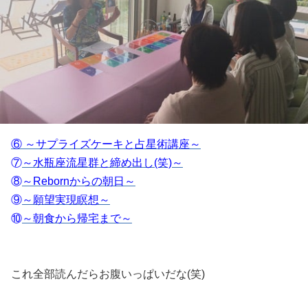
⑥ ～サプライズケーキと占星術講座～
⑦
～水瓶座流星群と締め出し(笑)～
⑧
～Rebornからの朝日～
⑨
～願望実現瞑想～
⑩
～朝食から帰宅まで～
これ全部読んだらお腹いっぱいだな(笑)