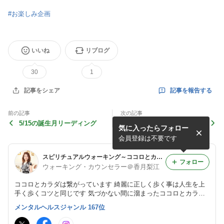
#
お楽しみ企画
いいね
リブログ
30
1
記事を報告する
記事をシェア
前の記事
次の記事
5/15の誕生月リーディング
大阪ミラクル女子道
気に入ったらフォロー
会員登録は不要です
スピリチュアルウォーキング～ココロとカラダのダイエット～
フォロー
ウォーキング・カウンセラー＠香月梨江
ココロとカラダは繋がっています 綺麗に正しく歩く事は人生を上
手く歩くコツと同じです 気づかない間に溜まったココロとカラダ
の脂肪をポイッとし軽やかな人生を歩きませんか？ 大阪・神戸を
メンタルヘルスジャンル 167位
中心に広島・東京等でも活躍中 企業研修・セミナー・出張レッス
ンお気軽に♪