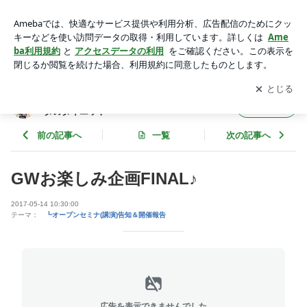
GWお楽しみ企画FINAL♪ | スピリチュアルウォーキング～ココ
ロとカラダのダイエット～
アプリをダウンロードして
ブログの更新通知
を受け取りまし
開く
ょう。
スピリチュアルウォーキング～ココロとカラ
フォロー
ダのダイエット～
前の記事へ
一覧
次の記事へ
GWお楽しみ企画FINAL♪
2017-05-14 10:30:00
テーマ：
┗オープンセミナ(講演)告知＆開催報告
広告を表示できませんでした