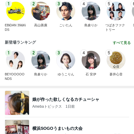
1
2
3
4
5
EBiDAN 39&Ki
高山善廣
こいたん
島倉りか
つばきファク
DS
トリー
新登場ランキング
すべて見る
1
2
3
4
5
BEYOOOOO
島倉りか
ゆうこりん
石 安伊
蒼井心音
NDS
娘が作った欲しくなるカチューシャ
Amebaトピックス
1日前
横浜SOGOうまいもの大会