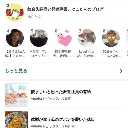
3
統合失調症と発達障害、ゆこたんのブログ
ゆこたん
4
5
6
7
8
【量子波動LA
不育症 アル
摂食障害29
kyupinの日
50歳までっ
BO】アルケミ
コール依存
年、普通に食
記 気が向け
て、あと3年な
スト
性 不倫 離
べられない
ば更新
いよ
婚
もっと見る
羨ましいと思った派遣社員の有給
Amebaトピックス
2日前
体型が違う母のズボンを履いた休日
Amebaトピックス
9時間前