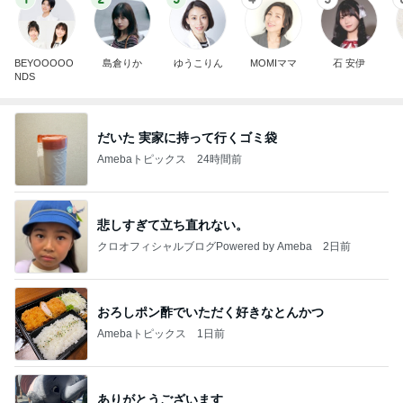
BEYOOOOO
島倉りか
ゆうこりん
MOMIママ
石 安伊
NDS
だいた 実家に持って行くゴミ袋
Amebaトピックス
24時間前
悲しすぎて立ち直れない。
クロオフィシャルブログPowered by Ameba
2日前
おろしポン酢でいただく好きなとんかつ
Amebaトピックス
1日前
ありがとうございます