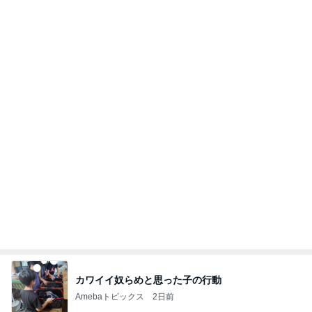
病人アピールしてきたクソ義母
田舎のクソ義母vs都会育ちの嫁
2日前
プロの顔つきでシールを貼る作業
Amebaトピックス
1日前
強子の楽しい（？）ママ友トラブル【年長編】第10
2話
ウメブログ
2日前
買い足す予定の重宝したサンダル
Amebaトピックス
2日前
能登揺れ、東北も⚠️夢見が増えて来ました❗️注意し
てください❗️