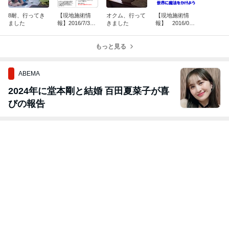
8耐、行ってき
【現地施術情
オクム、行って
【現地施術情
ました
報】2016/7/3
きました
報】 2016/06/
所沢8時間耐久
05 奥武蔵ウル
レース
トラマラソン
もっと見る
ABEMA
2024年に堂本剛と結婚 百田夏菜子が喜
びの報告