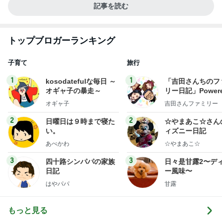
記事を読む
トップブロガーランキング
子育て
旅行
1
1
kosodatefulな毎日 ～
「吉田さんちのフ
オギャ子の暴走～
リー日記」Powere
y Ameba 吉田さ
オギャ子
吉田さんファミリー
ミリーオフィシャ
ログ
2
2
日曜日は９時まで寝た
☆やまあこ☆さん
い。
ィズニー日記
あべかわ
☆やまあこ☆
3
3
四十路シンパパの家族
日々是甘露2〜デ
日記
ー風味〜
はやパパ
甘露
もっと見る