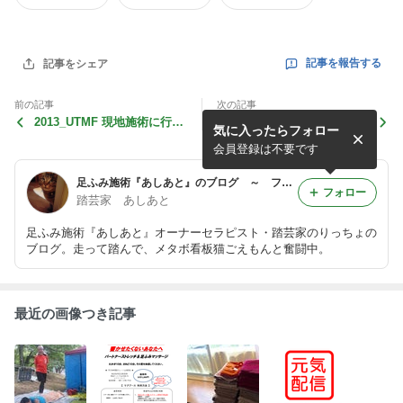
記事を報告する
記事をシェア
前の記事
次の記事
2013_UTMF 現地施術に行っ
【フミ通】vol.42 2013/04/
気に入ったらフォロー
てきました！（その２）
25
会員登録は不要です
足ふみ施術『あしあと』のブログ ～ フミ通 ～
フォロー
踏芸家 あしあと
足ふみ施術『あしあと』オーナーセラピスト・踏芸家のりっちょの
ブログ。走って踏んで、メタボ看板猫ごえもんと奮闘中。
最近の画像つき記事