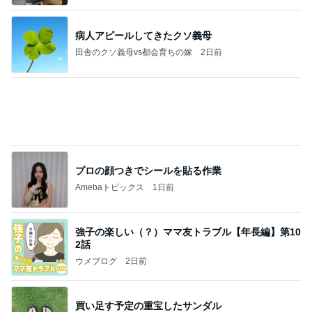
マリアオフィシャルブログ「ひむかの風にさそわれ
2日前
て」Powered by Ameba
行列に30分並び買ったスクイーズ
Amebaトピックス
12時間前
大当たり？！ディズニーストア夏祭り…何当た
る？！夏祭りくじに挑戦！！！
高校生Dヲタ Ꭰ-ᎮꭵꭹꭴのDisneyにっき！！✎ܚ
13日前