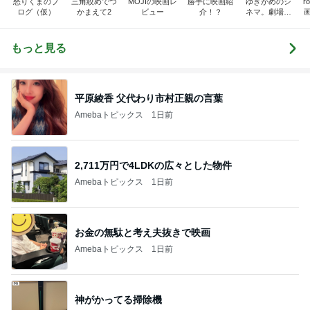
怒りくまのブ
三角絞めでつ
MOJIの映画レ
勝手に映画紹
ゆきがめのシ
r
ログ（仮）
かまえて2
ビュー
介！？
ネマ。劇場に
映画を観に行
こっ！！
もっと見る
平原綾香 父代わり市村正親の言葉
Amebaトピックス
1日前
2,711万円で4LDKの広々とした物件
Amebaトピックス
1日前
お金の無駄と考え夫抜きで映画
Amebaトピックス
1日前
神がかってる掃除機