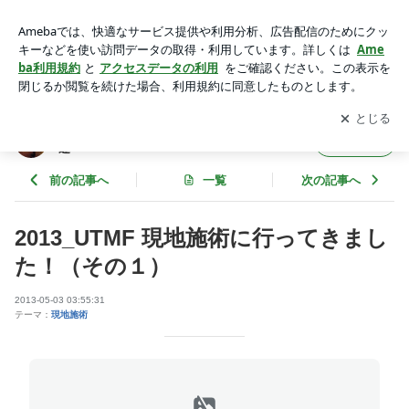
2013_UTMF 現地施術に行ってきました！（その１） | 足ふ
み施術『あしあと』のブログ ～ フミ通 ～
アプリをダウンロードして
ブログの更新通知
を受け取りまし
開く
ょう。
足ふみ施術『あしあと』のブログ ～ フミ
フォロー
通 ～
前の記事へ
一覧
次の記事へ
2013_UTMF 現地施術に行ってきまし
た！（その１）
2013-05-03 03:55:31
テーマ：
現地施術