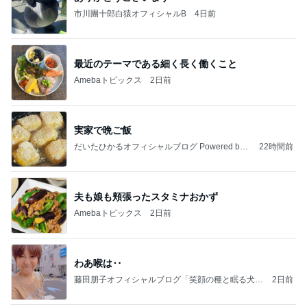
市川團十郎白猿オフィシャルB
4日前
最近のテーマである細く長く働くこと
Amebaトピックス
2日前
実家で晩ご飯
だいたひかるオフィシャルブログ Powered by
22時間前
Ameba
夫も娘も頬張ったスタミナおかず
Amebaトピックス
2日前
わあ喉は‥
藤田朋子オフィシャルブログ「笑顔の種と眠る犬」
2日前
Powered by Ameba