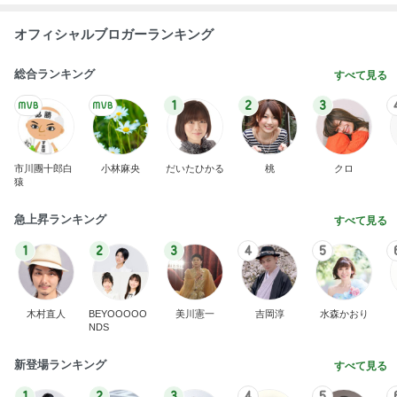
オフィシャルブロガーランキング
総合ランキング
すべて見る
1
2
3
市川團十郎白
小林麻央
だいたひかる
桃
クロ
猿
急上昇ランキング
すべて見る
1
2
3
4
5
木村直人
BEYOOOOO
美川憲一
吉岡淳
水森かおり
NDS
新登場ランキング
すべて見る
1
2
3
4
5