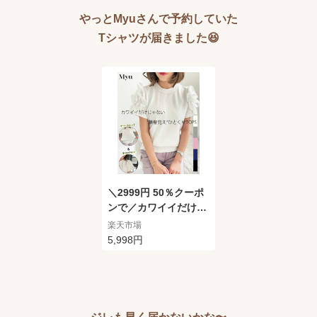
やっとMyuさんで予約していた
Tシャツが届きました😆
＼2999円 50％クーポ
ンで／カワイイだけじ
ゃない”華奢見え”ひと
楽天市場
くせ TOPS 【 スーパ
5,998円
ーストレッチ デザイン
スリーブ プルオーバー
kbm356】 レディース
myu トップス パール
ブラウス アウター コ