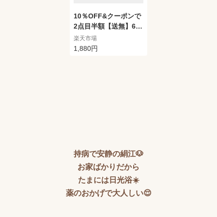
10％OFF&クーポンで
2点目半額【送無】6連
ハンガー 2タイプ 2色
楽天市場
折りたたみハンガー ス
1,880円
ラックスハンガー ズボ
ンハンガー パンツハン
ガー ベルトハンガー
滑り止め ステンレス鋼
マルチハンガー クロゼ
ット収納 6段連結ハン
ガー 洗濯ハンガー 物
干しハンガー 室内干し
部屋干し
持病で安静の絹江🐶
お家ばかりだから
たまには日光浴☀️
薬のおかげで大人しい😌