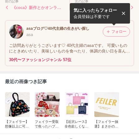
前の記事
次の記事
《coca》新作とかオンライ
なくてはならないアイテム
気に入ったらフォロー
ン未発売とか
会員登録は不要です
asaブログ♡40代主婦の生きがい探し
フォロー
asa
ご訪問ありがとうございます♡ 40代主婦のasaです。 可愛いもの
にときめいたり、美味しいものを食べたり、体調の良い日を喜んだ
り♡ FEILERやしまむら、お得なもの探しを楽しみながら、小さな
30代〜ファッションジャンル 57位
生きがいを綴っています。
最近の画像つき記事
【フェイラー】
フェイラー受取
【近沢レース】
【フェイラー抽
想像以上に可愛
で焦ったハプニ
全色欲しくなる
選】まさかの結
かった近沢レー
ング！と40代デ
コラボのアレ＆
果とポチ報告
スコラボ＆レア
ニムコーデ
フェイラー情報