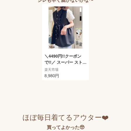
ジレも早く届かないかな〜
ート ジレ フリル ティ
アード ベスト シャツ
チュニック 春 4割引
メール便OK
＼4490円!!クーポン
で!!／ スーパー ストレ
ッチ ♪選べるお袖＆ボ
楽天市場
タン【 frill× ペプラム
8,980円
ジレ TOPS (kbm36
1)】 レディース myu
トップス パール ゴー
ルド ブラウス フリル
ティアード ベスト シ
ャツ チュニック 4割引
ほぼ毎日着てるアウター❤️
メール便OK
買ってよかった🥺