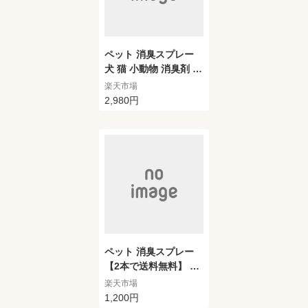
ペット 消臭スプレー
犬 猫 小動物 消臭剤 S
ourif（スリーフ）the
楽天市場
Pet 300ml + 1000ml
2,980円
セット 詰め替え 安定
型 次亜塩素酸ナトリウ
ム 200ppm 次亜塩素
酸水 粗相 おしっこ ト
イレ 除菌スプレー 除
菌 おしゃれ 水の成分9
9.9%以上 ほぼ 無香料
の液体 2年間の保存
【送料無料】
ペット 消臭スプレー
【2本で送料無料】 So
urif（ スリーフ ）the
楽天市場
Pet 300ml 犬 猫 小動
1,200円