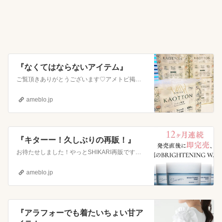
物 消臭剤 安定型 次亜
塩素酸ナトリウム 200
ppm 次亜塩素酸水 粗
相 おしっこ トイレ 除
菌 除菌スプレー 消臭
おしゃれ 水の成分99.
9%以上 安心の成分 2
『なくてはならないアイテム』
年間の保存
ご覧頂きありがとうございます♡​アメトピ掲載されました🙏『新しい家電で生活の質UP』ご覧頂きありがとうございます♡​アメトピ掲載されました🙏『《おすすめ…
ameblo.jp
『キターー！久しぶりの再販！』
お待たせしました！やっとSHIKARI再販です🥺全然買えなくて再販待ってる方も多いですが今なら購入できます↓SHIKARI数時間でsold out💔バズり…
ameblo.jp
『アラフォーでも着たいちょい甘ア