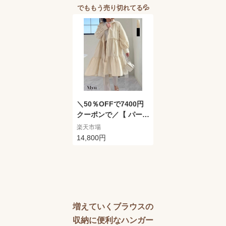
でももう売り切れてる💦
＼50％OFFで7400円
クーポンで／【 パール
デザイン ティアード
楽天市場
ロングマウンテンパー
14,800円
カー (cbm213)】 ジャ
ケット ブラウス アウ
ター コート ジレ フリ
ル ティアード トップ
ス ベスト シャツ パー
ル レディース チュニ
増えていくブラウスの
ック スカート myu ワ
収納に便利なハンガー
ンピース 冬服 冬 4割