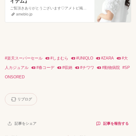
イテム』
ご覧頂きありがとうございます♡​アメトピ掲載されました🙏『新しい家電で生活の質UP』ご覧頂きありがとうございます♡​アメトピ掲載されました🙏『《おすすめ…
ameblo.jp
#
楽天スーパーセール
#
しまむら
#
UNIQLO
#
ZARA
#
大
人カジュアル
#
春コーデ
#
収納
#
チワワ
#
動物病院
#
SP
ONSORED
リブログ
記事を報告する
記事をシェア