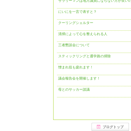
サラリーマンは地方議員にならない方が良い
にいにを一言で表すと？
クーリングシェルター
清掃によって心を整えられる人
三者懇談会について
スティックリングと通学路の掃除
憎まれ役も疲れます！
議会報告会を開催します！
母とのサッカー談議
ブログトップ