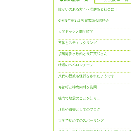
障がいのある方々へ理解ある社会に！
令和8年第3回 敦賀市議会臨時会
人間ドックと開庁時間
整体とスティックリング
須磨海浜水族館と長江英和さん
牡蠣のペペロンチーノ
八代の親戚も怪我をされたようです
寿都町と神恵内村を訪問
機内で地震のことを知り…
形見や遺書としてのブログ
大学で初めてのスパーリング