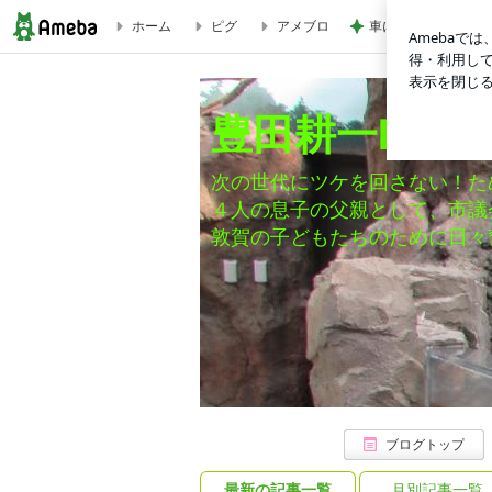
ホーム
ピグ
アメブロ
車にボール当てられ
ブログ記事一覧｜豊田耕一blog「田舎での子育て」
豊田耕一blo
次の世代にツケを回さない！た
４人の息子の父親として、市議
敦賀の子どもたちのために日々
ブログトップ
最新の記事一覧
月別記事一覧