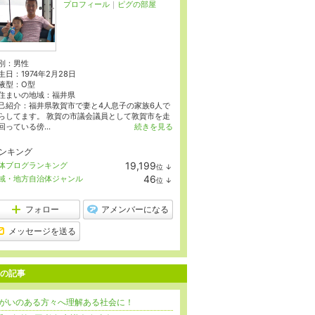
プロフィール
｜
ピグの部屋
別：
男性
生日：
1974年2月28日
液型：
O型
住まいの地域：
福井県
己紹介：福井県敦賀市で妻と4人息子の家族6人で
らしてます。 敦賀の市議会議員として敦賀市を走
回っている傍...
続きを見る
ンキング
19,199
体ブログランキング
位
↓
ラ
46
域・地方自治体ジャンル
位
↓
ン
ラ
キ
ン
ン
キ
フォロー
アメンバーになる
グ
ン
下
グ
メッセージを送る
降
下
降
の記事
がいのある方々へ理解ある社会に！