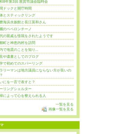
和8年第3回 敦賀市議会臨時会
間ドックと開庁時間
体とスティックリング
磨海浜水族館と長江英和さん
蠣のペペロンチーノ
代の親戚も怪我をされたようです
都町と神恵内村を訪問
内で地震のことを知り…
見や遺書としてのブログ
学で初めてのスパーリング
ラリーマンは地方議員にならない方が良いの
？
いにを一言で表すと？
ーリングシェルター
掃によって心を整えられる人
一覧を見る
画像一覧を見る
マ