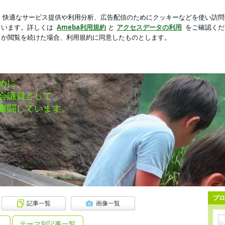
逆ギレの親
芸能人ブログ
人気ブログ
新規登録
ログ
g「田舎での子育て」
めに、
会議員として、
奮闘しています。
プロ
記事一覧
画像一覧
テーマ別記事一覧