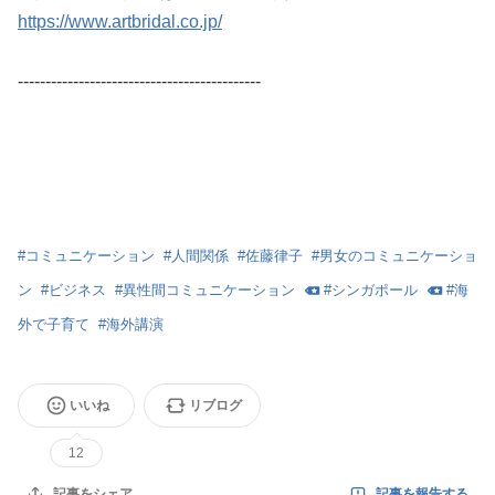
https://www.artbridal.co.jp/
--------------------------------------------
#
コミュニケーション
#
人間関係
#
佐藤律子
#
男女のコミュニケーショ
ン
#
ビジネス
#
異性間コミュニケーション
#
シンガポール
#
海
外で子育て
#
海外講演
いいね
リブログ
12
記事を報告する
記事をシェア