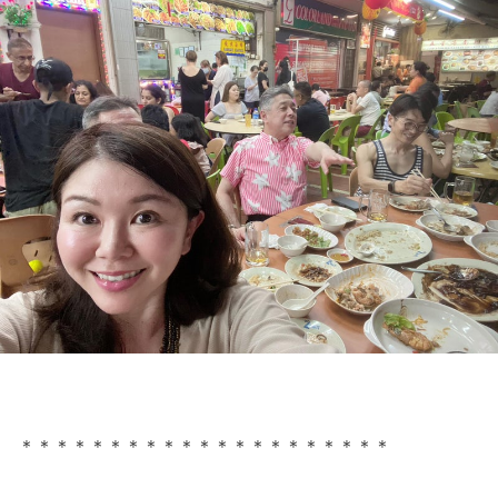
＊＊＊＊＊＊＊＊＊＊＊＊＊＊＊＊＊＊＊＊＊