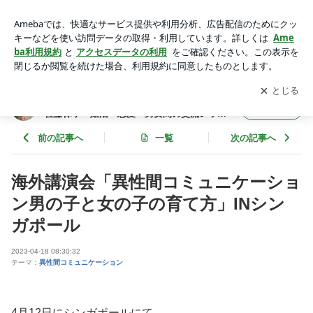
海外講演会「異性間コミュニケーション男の子と女の子の育て
方」INシンガポール | 異性間コミュニケーションのスペシャリ
アプリをダウンロードして
ブログの更新通知
を受け取りまし
開く
スト佐藤律子「婚活・恋愛・男女間の交流レッスン」
ょう。
異性間コミュニケーションのスペシャリスト
フォロー
佐藤律子「婚活・恋愛・男女間の交流レッス
ン」
前の記事へ
一覧
次の記事へ
海外講演会「異性間コミュニケーショ
ン男の子と女の子の育て方」INシン
ガポール
2023-04-18 08:30:32
テーマ：
異性間コミュニケーション
4月12日にシンガポールにて