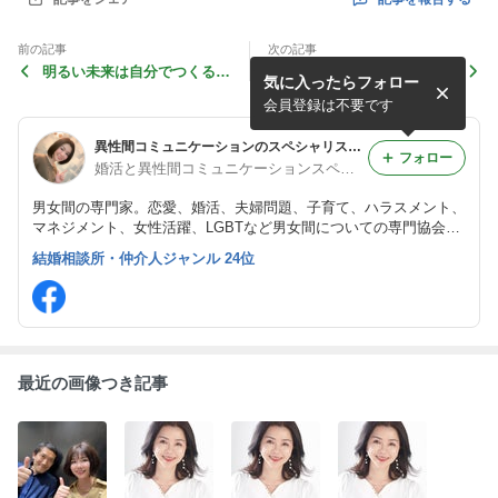
前の記事
次の記事
明るい未来は自分でつくるし
誰よりも真面目にがんばって
気に入ったらフォロー
かありません
きた人が陥る罠とは？
会員登録は不要です
異性間コミュニケーションのスペシャリスト佐藤律子「婚活・恋愛・男女間の交流レッスン」
フォロー
婚活と異性間コミュニケーションスペシャリスト佐藤律子
男女間の専門家。恋愛、婚活、夫婦問題、子育て、ハラスメント、
マネジメント、女性活躍、LGBTなど男女間についての専門協会と
して、認定講師100名以上が在籍する異性間コミュニケーション協
結婚相談所・仲介人ジャンル 24位
会を運営。著書8冊。雑誌取材、テレビ出演など多数。
最近の画像つき記事