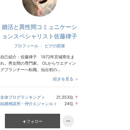
婚活と異性間コミュニケーシ
ョンスペシャリスト佐藤律子
プロフィール
ピグの部屋
自己紹介：
佐藤律子 1972年宮城県生ま
れ。男女間の専門家。 OLからウエディン
グプランナーへ転職。仙台初の...
続きを見る ＞
全体ブログランキング
21,353
位
↑
ラ
結婚相談所・仲介人ジャンル
24
位
↑
ン
ラ
キ
ン
ン
キ
フォロー
グ
ン