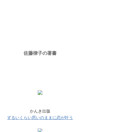
上
グ
昇
上
昇
佐藤律子の著書
かんき出版
ずるいくらい思いのままに恋が叶う