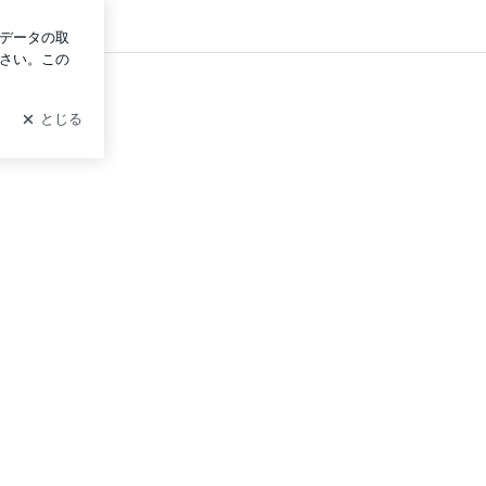
ログイン
ペシャリスト佐藤律子「婚活・恋愛・男女間の交流レッスン」