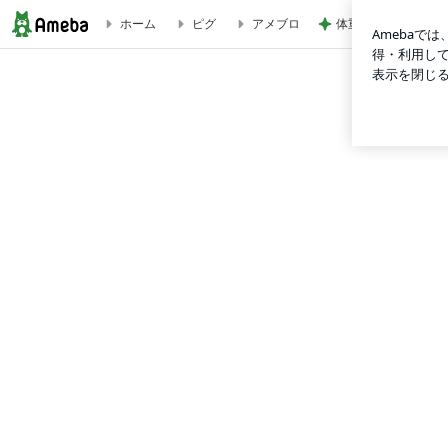
体重が減らず今朝食
ホーム
ピグ
アメブロ
熊本県主催 結婚応援フォーラム「あなたの婚活は、ここから