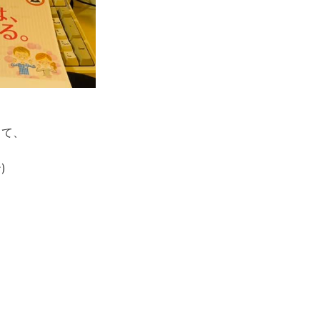
って、
)