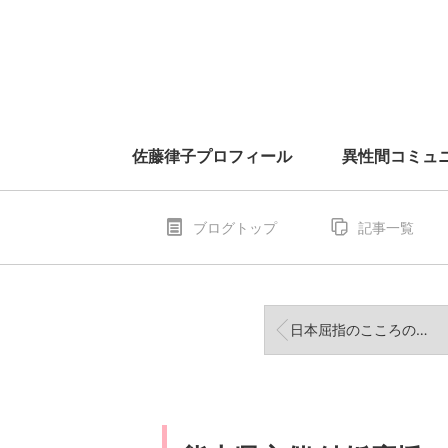
佐藤律子プロフィール
異性間コミュ
ブログトップ
記事一覧
日本屈指のこころの専門家・明治大学文学部教授の諸富祥彦先生のオンライン無料講演会！