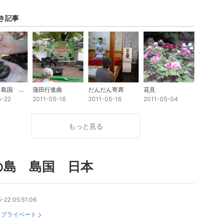
き記事
江の島 島国 日本
蒲田行進曲
だんだん寄席
花見
5-22
2011-05-16
2011-05-16
2011-05-04
もっと見る
の島 島国 日本
-22 05:51:06
：
プライベート