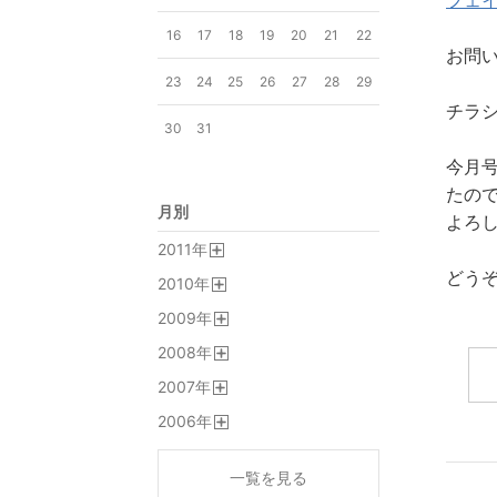
フェ
16
17
18
19
20
21
22
お問い
23
24
25
26
27
28
29
チラ
30
31
今月
たの
月別
よろ
2011
年
開
どう
2010
年
く
開
2009
年
く
開
2008
年
く
開
2007
年
く
開
2006
年
く
開
く
一覧を見る