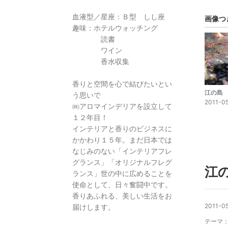
血液型／星座：Ｂ型 しし座
画像つ
趣味：ホテルウォッチング
読書
ワイン
香水収集
香りと空間を心で結びたいとい
う思いで
2011-0
㈱アロマインデリアを設立して
１２年目！
インテリアと香りのビジネスに
かかわり１５年。まだ日本では
なじみのない「インテリアフレ
グランス」「オリジナルフレグ
江
ランス」世の中に広めることを
使命として、日々奮闘中です。
香りあふれる、美しい生活をお
2011-05
届けします。
テーマ