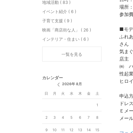
地域活動 ( 83 )
場所
イベント紹介 ( 6 )
参加
子育て支援 ( 9 )
■モ
映画「商店街な人」 ( 26 )
ふれ
インテリア・住まい ( 6 )
さん
気ま
一覧を見る
店主
㈱ 
性起
カレンダー
ヒロ
2026年 8月
日
月
火
水
木
金
土
申込
ドレ
1
Ｅメ
2
3
4
5
6
7
8
メール：
9
10
11
12
13
14
15