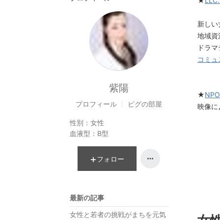
★
LL
新しい
地域資
ドラマ
コミュ
紫陽
★
NP
プロフィール
ピグの部屋
映像に
性別：
女性
血液型：
B型
フォロー
最新の記事
女性と若者の挑戦がまちを元気