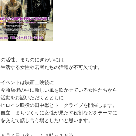
街の活性、まちのにぎわいには、
に生活する女性や若者たちの活躍が不可欠です。
のイベントは映画上映後に
に今商店街の中に新しい風を吹かせている女性たちから
の活動をお話いただくとともに
のヒロイン咲役の田中馨とトークライブを開催します。
の自立 まちづくりに女性が果たす役割などをテーマに
者を交えて話し合う場としたいと思います。
：６月７日（火） １４時～１６時