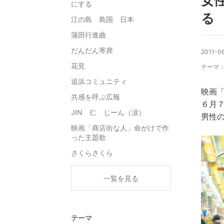
女
にする
る
江の島 島国 日本
蒲田行進曲
だんだん寄席
2011-06
花見
テーマ
追浜コミュニティ
映画
共感を呼ぶ広報
６月
JIN 仁 じーん（涙）
男性
映画「商店街な人」命がけで作
った主題歌
さくらさくら
一覧を見る
テーマ