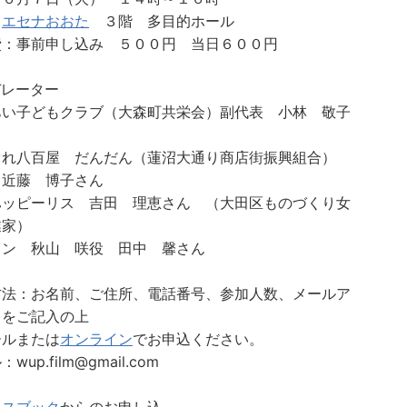
：
エセナおおた
３階 多目的ホール
費：事前申し込み ５００円 当日６００円
デレーター
あい子どもクラブ（大森町共栄会）副代表 小林 敬子
ぐれ八百屋 だんだん（蓮沼大通り商店街振興組合）
 近藤 博子さん
ハッピーリス 吉田 理恵さん （大田区ものづくり女
業家）
イン 秋山 咲役 田中 馨さん
方法：お名前、ご住所、電話番号、参加人数、メールア
スをご記入の上
ールまたは
オンライン
でお申込ください。
wup.film@gmail.com