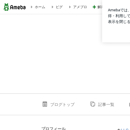
解雇され謝罪なくヘ
ホーム
ピグ
アメブロ
美しき日々 香り溢れる毎日
ブログトップ
記事一覧
プロフィール