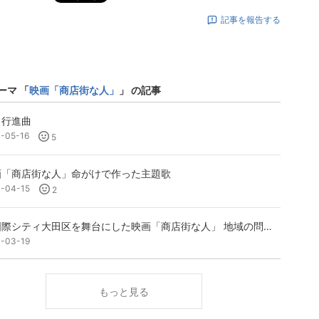
記事を報告する
ーマ 「
映画「商店街な人」
」 の記事
田行進曲
1-05-16
5
画「商店街な人」命がけで作った主題歌
1-04-15
2
国際シティ大田区を舞台にした映画「商店街な人」 地域の問題解決に挑んだ映画 東日
1-03-19
もっと見る