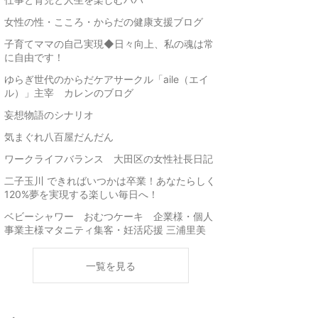
女性の性・こころ・からだの健康支援ブログ
子育てママの自己実現◆日々向上、私の魂は常
に自由です！
ゆらぎ世代のからだケアサークル「aile（エイ
ル）」主宰 カレンのブログ
妄想物語のシナリオ
気まぐれ八百屋だんだん
ワークライフバランス 大田区の女性社長日記
二子玉川 できればいつかは卒業！あなたらしく
120%夢を実現する楽しい毎日へ！
ベビーシャワー おむつケーキ 企業様・個人
事業主様マタニティ集客・妊活応援 三浦里美
一覧を見る