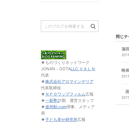
同じテ
蒲
201
★ものづくりネットワーク
JONAN－OOTA
LLC.ＶＡＬＮ
映
代表
201
★
株式会社アロマインデリア
代表取締役
★
ＮＰＯワップフィルム
広報
201
★
一新塾2
1期 運営スタッフ
★
道州制.com
理事、メディア
局
★
子ども幸せ研究所
広報