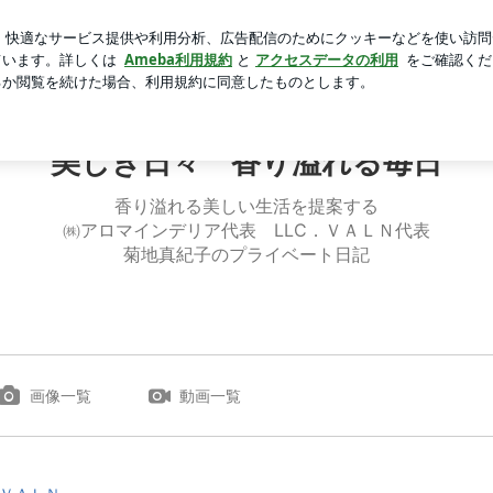
ラヘラな上司
芸能人ブログ
人気ブログ
新規登録
ロ
美しき日々 香り溢れる毎日
香り溢れる美しい生活を提案する
㈱アロマインデリア代表 LLC．ＶＡＬＮ代表
菊地真紀子のプライベート日記
画像一覧
動画一覧