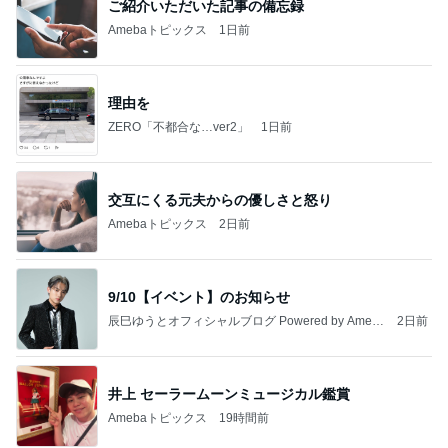
理由を
ZERO「不都合な…ver2」
1日前
交互にくる元夫からの優しさと怒り
Amebaトピックス
2日前
9/10【イベント】のお知らせ
辰巳ゆうとオフィシャルブログ Powered by Ameb
2日前
a
井上 セーラームーンミュージカル鑑賞
Amebaトピックス
19時間前
2026/08/02(K) 3本
何でかな？何でだろ？
8日前