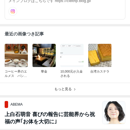
メインブログはこちらです https://cieltrip.blog.jp/
最近の画像つき記事
コーヒー界のエ
華金
10,000元が入金
台湾カステラ
ルメス バシャ
される
コーヒー台北店
もっと見る
ABEMA
上白石萌音 喜びの報告に芸能界から祝
福の声｢お体を大切に｣