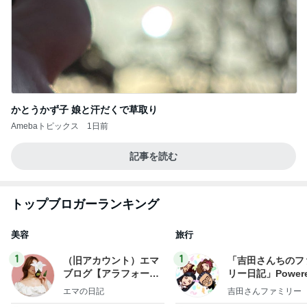
かとうかず子 娘と汗だくで草取り
Amebaトピックス
1日前
記事を読む
トップブロガーランキング
美容
旅行
1
1
（旧アカウント）エマ
「吉田さんちのフ
ブログ【アラフォー会
リー日記」Powere
社売却セカンドライ
y Ameba 吉田さ
エマの日記
吉田さんファミリー
フ】
ミリーオフィシャ