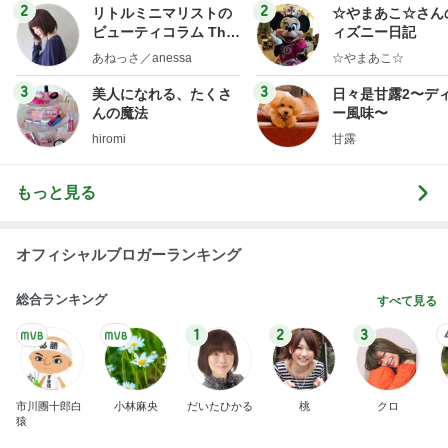
ログ
2
2
リトルミニマリストの
☆やまあこ☆さん
ビューティコラム The
ィズニー日記
little minimalist's bea
あねっさ／anessa
☆やまあこ☆
uty colum
3
3
美人になれる、たくさ
日々是甘露2〜デ
んの魔法
ー風味〜
hiromi
甘露
もっと見る
オフィシャルブロガーランキング
総合ランキング
すべて見る
1
2
3
市川團十郎白
小林麻央
だいたひかる
桃
クロ
猿