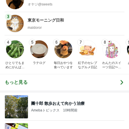
オヤジ@sweets
3
東京モーニング日和
maldoror
4
5
6
7
8
ひとりでもま
ラテログ
毎日おやつを
紅子のセレブ
わんたのスイ
めにがんばる
食べています
なグルメ日記
ーツ日記〜小
ブログ
さな幸せ♡コ
ンビニスイー
ツ〜
もっと見る
團十郎 散歩おえて向かう治療
Amebaトピックス
10時間前