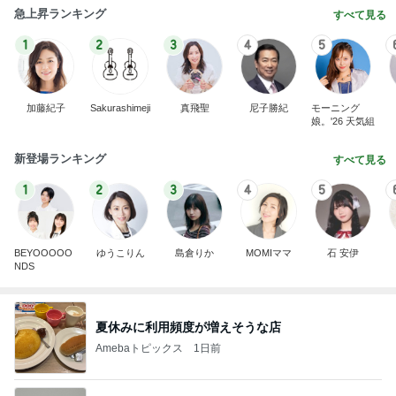
急上昇ランキング
すべて見る
1
2
3
4
5
加藤紀子
Sakurashimeji
真飛聖
尼子勝紀
モーニング
娘。'26 天気組
新登場ランキング
すべて見る
1
2
3
4
5
BEYOOOOO
ゆうこりん
島倉りか
MOMIママ
石 安伊
NDS
夏休みに利用頻度が増えそうな店
Amebaトピックス
1日前