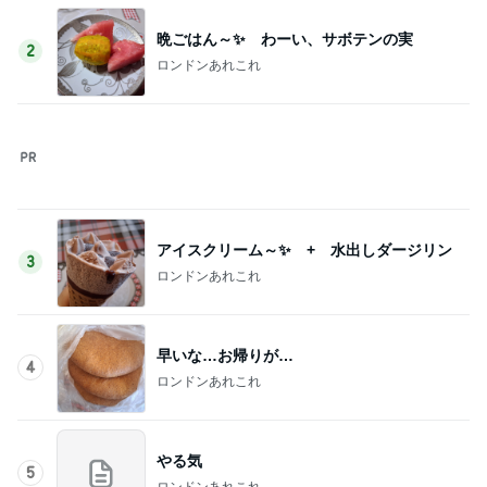
私の真似をしてわざとらしく驚く人
Amebaトピックス
2日前
記事を読む
モモコ夫 妻のお土産のあなご棒鮨
Amebaトピックス
11時間前
お母さんへのお土産ができたこと
Amebaトピックス
1日前
長男だから当然と言ってくる義姉
Amebaトピックス
1日前