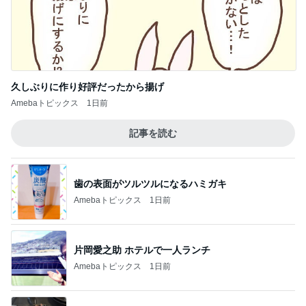
晩ごはん～✨ わーい、サボテンの実
2
ロンドンあれこれ
アイスクリーム～✨ + 水出しダージリン
3
ロンドンあれこれ
早いな…お帰りが…
4
ロンドンあれこれ
やる気
5
ロンドンあれこれ