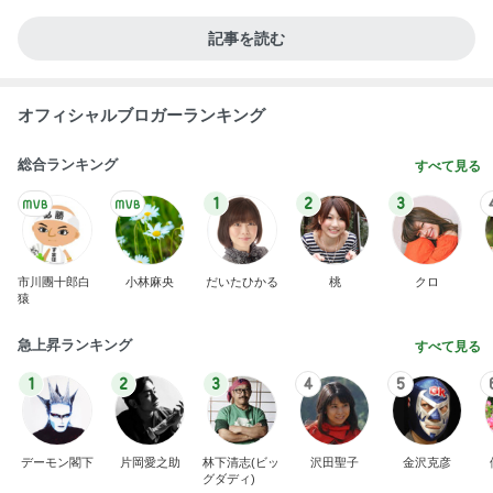
誤嚥性肺炎になった母の急な変化
Amebaトピックス
20時間前
立派でも処分に困る桐のタンス
Amebaトピックス
1日前
施術でなくなった足指の腫れとむくみ
Amebaトピックス
11時間前