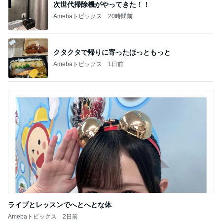
新登場ランキング
すべて見る
1
2
3
4
5
BEYOOOOO
島倉りか
ゆうこりん
石 安伊
蒼井心音
NDS
芸能人・有名人ブログ TOPへ
次世代掃除機がやってきた！！
Amebaトピックス
20時間前
26度の日にこれからの行き先
Amebaトピックス
1日前