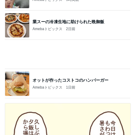
旦那にグッドアイデアとほめられた夕飯
Amebaトピックス
22時間前
記事を読む
Diorの秋コスメの脳内シミュレーション
Amebaトピックス
22時間前
ジャンル人気記事ランキング
ヨーロッパからお届け
ゲームフェアの犬鳥馬
1
スコットランドひきこもり日記