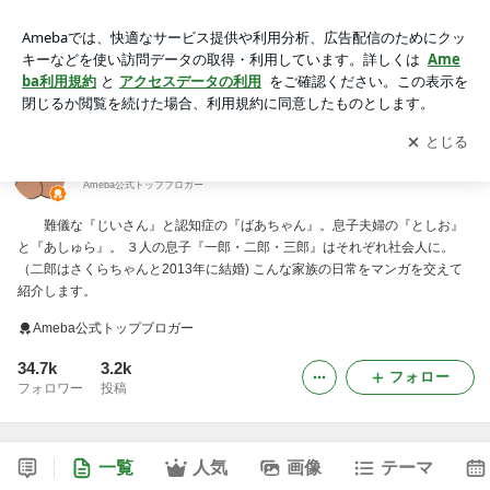
１３番さんのつぼ
アプリをダウンロードして
ブログの更新通知
を受け取りまし
開く
ょう。
１３番さんのつぼ
Ameba公式トップブロガー
難儀な『じいさん』と認知症の『ばあちゃん』。息子夫婦の『としお』
と『あしゅら』。 ３人の息子『一郎・二郎・三郎』はそれぞれ社会人に。
（二郎はさくらちゃんと2013年に結婚) こんな家族の日常をマンガを交えて
紹介します。
Ameba公式トップブロガー
34.7k
3.2k
フォロー
フォロワー
投稿
一覧
人気
画像
テーマ