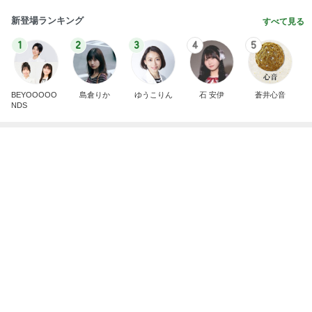
夫婦喧嘩でマザコンを自白した夫弟
Amebaトピックス
1日前
記事を読む
[PR]夏の旅行3泊4日のコーデ
Amebaトピックス
1日前
山田 幻想的な竹林で不思議体験
Amebaトピックス
9時間前