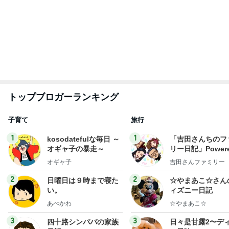
はやパパ
甘露
もっと見る
58%オフで買える豪華すぎるセット
Amebaトピックス
1日前
義母からのお祓いした水が8箱
Amebaトピックス
1日前
バターがじゅわりと贅沢なトースト
Amebaトピックス
1日前
次世代掃除機がやってきた！！