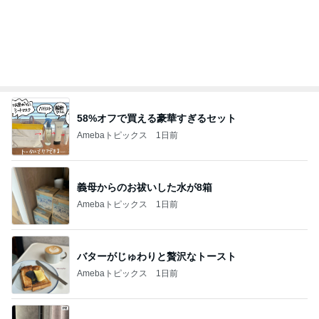
記事を読む
オフィシャルブロガーランキング
総合ランキング
すべて見る
1
2
3
市川團十郎白
小林麻央
だいたひかる
桃
クロ
猿
急上昇ランキング
すべて見る
1
2
3
4
5
デーモン閣下
片岡愛之助
林下清志(ビッ
沢田聖子
金沢克彦
グダディ)