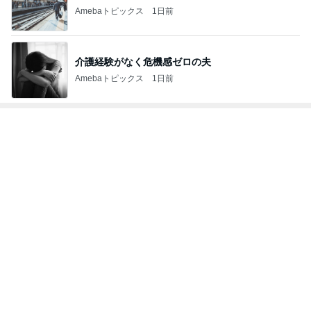
Amebaトピックス
1日前
介護経験がなく危機感ゼロの夫
Amebaトピックス
1日前
トップブロガーランキング
子育て
旅行
1
1
kosodatefulな毎日 ～
「吉田さんちのフ
オギャ子の暴走～
リー日記」Powere
y Ameba 吉田さ
オギャ子
吉田さんファミリー
ミリーオフィシャ
ログ
2
2
日曜日は９時まで寝た
☆やまあこ☆さん
い。
ィズニー日記
あべかわ
☆やまあこ☆
3
3
四十路シンパパの家族
日々是甘露2〜デ
日記
ー風味〜