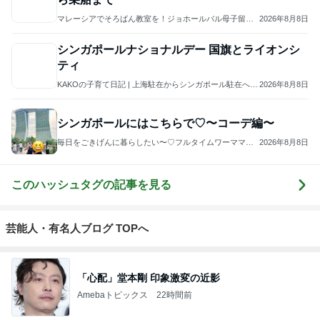
マレーシアでそろばん教室を！ジョホールバル母子留学
2026年8月8日
滞在記
シンガポールナショナルデー 国旗とライオンシ
ティ
KAKOの子育て日記 | 上海駐在からシンガポール駐在へ。
2026年8月8日
ときどきさいたま。
シンガポールにはこちらで♡〜コーデ編〜
毎日をごきげんに暮らしたい〜♡フルタイムワーママの
2026年8月8日
日常
このハッシュタグの記事を見る
芸能人・有名人ブログ TOPへ
「心配」堂本剛 印象激変の近影
Amebaトピックス
22時間前