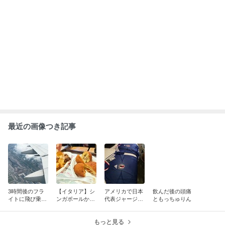
最近の画像つき記事
3時間後のフラ
【イタリア】シ
アメリカで日本
飲んだ後の頭痛
イトに飛び乗っ
ンガポールから
代表ジャージー
ともっちゅりん
てペナン
フィレンツェま
を買う
で一気に移動！
もっと見る