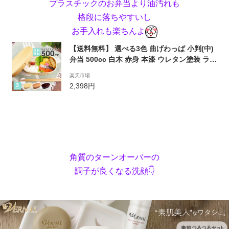
プラスチックのお弁当より油汚れも
格段に落ちやすいし
お手入れも楽ちんよ
【送料無料】 選べる3色 曲げわっぱ 小判(中)
弁当 500cc 白木 赤身 本漆 ウレタン塗装 ラン
チボックス 弁当箱 小判型 木 天然木 インスタ
楽天市場
映え インスタグラム 和風 おしゃれ メンズ レ
2,398円
ディース 子供 運動会 バンド付き 茶色 小さめ
角質のターンオーバーの
調子が良くなる洗顔👇