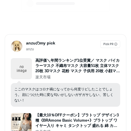
anzuのmy pick
anzu
高評価＼年間ランキング1位受賞／ マスク バイカ
ラーマスク 不織布マスク 大容量51枚 立体マスク
20枚 3Dマスク 花粉 マスク 子供用 20枚 小顔マス
ク 血色マスク くちばし マスク 4層構造 敏感 送
楽天市場
料無料 春 99％ cicibella シシベラ マスク
ここのマスクはコロナ禍になってから何度リピしたことでしょ
う。 顔につけた時に変な匂いがしないガザガサしない、苦しく
ない！
【最大10％OFFクーポン】ブラトップ デザイン3
種《BRAmone Basic Volume+》ブラトップ ワ
イヤー入り キャミ タンクトップ 盛れる 綿 カッ
プ付きインナー ブラキャミ 補正 下着 レディース