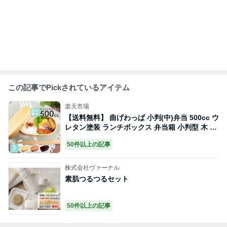
この記事でPickされているアイテム
楽天市場
【送料無料】 曲げわっぱ 小判(中)弁当 500cc ウ
レタン塗装 ランチボックス 弁当箱 小判型 木 天
然木 インスタ映え インスタグラム 和風 おしゃ
50件以上の記事
れ メンズ レディース 子供 運動会 バンド付き 茶
色 小さめ 木製 曲げわっぱ 弁当箱 オシャレ 選べ
る3色 白木 赤身 本漆
株式会社ヴァーナル
素肌つるつるセット
50件以上の記事