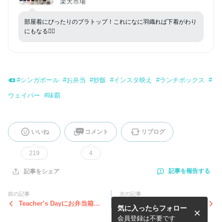
楽天市場
イチオシ商品【tu-hacci】
部屋着にぴったりのブラトップ！これになに羽織れば下着がわり
にもなる👍🏻
#
シンガポール
#
お弁当
#
炒飯
#
インスタ映え
#
ランチボックス
#
ウェイパー
#
味覇
いいね
コメント
リブログ
219
4
記事を報告する
記事をシェア
前の記事
次の記事
Teacher’s Dayにお弁当箱買
レーザーするなら今しかない
気に入ったらフォロー
い足し
かなと。
会員登録は不要です