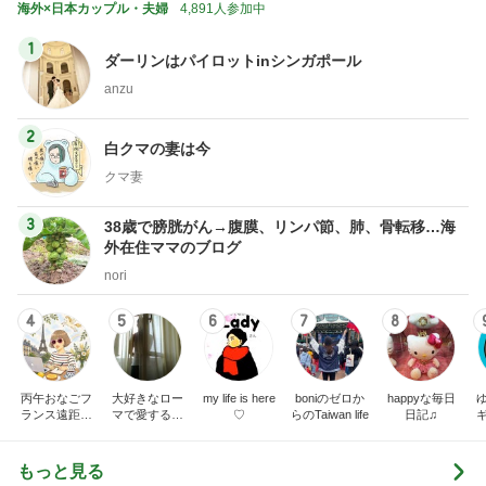
海外×日本カップル・夫婦
4,891人参加中
1
ダーリンはパイロットinシンガポール
anzu
2
白クマの妻は今
クマ妻
3
38歳で膀胱がん→腹膜、リンパ節、肺、骨転移…海
外在住ママのブログ
nori
4
5
6
7
8
丙午おなごフ
大好きなロー
my life is here
boniのゼロか
happyな毎日
ランス遠距離
マで愛するイ
♡
らのTaiwan life
日記♫
恋愛日記
タリア人夫
と〜目指せ穏
やかな生活！
もっと見る
(^^)〜