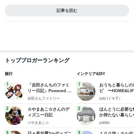
記事を読む
トップブロガーランキング
旅行
インテリア&DIY
1
1
「吉田さんちのファミ
おうちと暮らしの
リー日記」Powered b
ピ 〜HOME&LI
y Ameba 吉田さんファ
吉田さんファミリー
yuki (ドキ子）
ミリーオフィシャルブ
ログ
2
2
☆やまあこ☆さんのデ
ほんとうに必要な
ィズニー日記
か持たない暮らし
ep Life Simple
☆やまあこ☆
yukiko
ンテリアのきろく
3
3
日々是甘露2〜ディズニ
１００均・カルデ