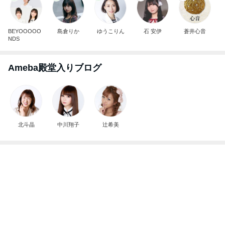
BEYOOOOO
島倉りか
ゆうこりん
石 安伊
蒼井心音
NDS
Ameba殿堂入りブログ
北斗晶
中川翔子
辻希美