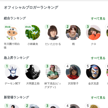
オフィシャルブロガーランキング
総合ランキング
すべて見る
1
2
3
市川團十郎白
小林麻央
だいたひかる
桃
クロ
猿
急上昇ランキング
すべて見る
1
2
3
4
5
デーモン閣下
片岡愛之助
林下清志(ビッ
沢田聖子
金沢克彦
グダディ)
新登場ランキング
すべて見る
1
2
3
4
5