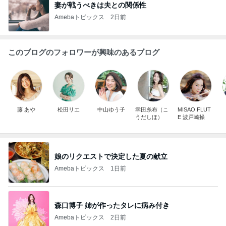
妻が戦うべきは夫との関係性
Amebaトピックス
2日前
このブログのフォロワーが興味のあるブログ
藤 あや
松田リエ
中山ゆう子
幸田糸布（こ
MISAO FLUT
うだしほ）
E 波戸崎操
娘のリクエストで決定した夏の献立
Amebaトピックス
1日前
森口博子 姉が作ったタレに病み付き
Amebaトピックス
2日前