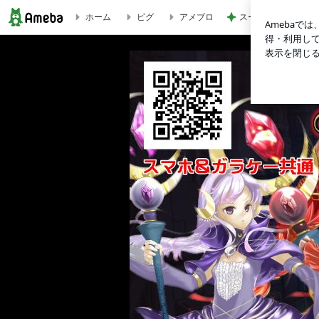
ホーム
ピグ
アメブロ
スーパーのごはんで
Another×ALICE 〜 アナザー×アリス