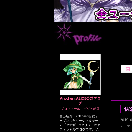
Another×ALICE公式ブロ
グ
快
プロフィール
｜
ピグの部屋
自己紹介：2012年6月にオ
2019-0
ープンしたソーシャルゲー
ム『アナザー×アリス』のオ
テーマ
フィシャルブログです。 こ