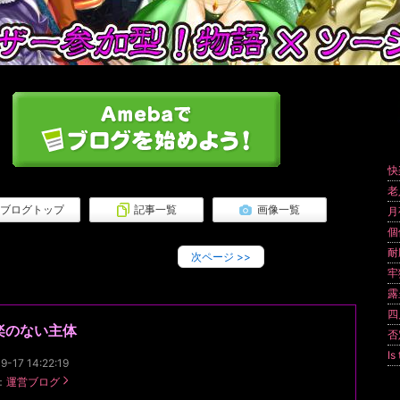
快
老
ブログトップ
記事一覧
画像一覧
月
個
耐
次ページ
>>
牢
露
四
楽のない主体
否
Is
9-17 14:22:19
：
運営ブログ