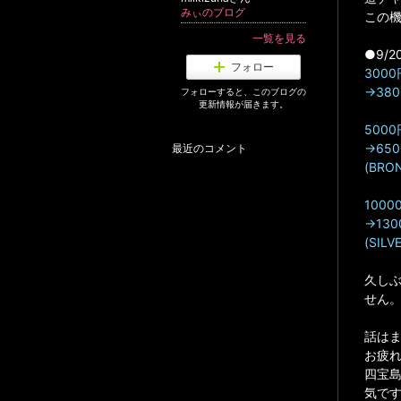
みぃのブログ
この
一覧を見る
●9/2
フォロー
300
→38
フォローすると、このブログの
更新情報が届きます。
5000
→65
最近のコメント
(BRO
1000
→13
(SIL
久し
せん
話は
お疲
四宝
気で