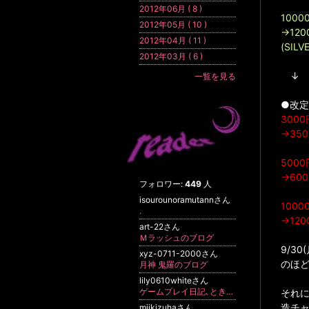
2012年06月 ( 8 )
1000
2012年05月 ( 10 )
→12
2012年04月 ( 11 )
(SIL
2012年03月 ( 6 )
↓
一覧を見る
●改
300
→35
5000
→60
フォロワー:
449
人
isourounoramutannさん
1000
.
→12
art-22さん
Ｍラッシュのブログ
9/3
xyz-0711-2000さん
のほ
月神 鬼羅のブログ
lily0610whiteさん
ゲームプレイ日記､ときどきリアル
それに
造チ
miikizuhaさん