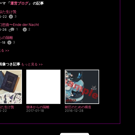
ーマ 「
運営ブログ
」 の記事
似た生け贄
3
5-22
曲〜Ende der Nacht
1
2
4-26
らの隔離
3
1-18
る >>
画像つき記事
もっと見る >>
似た生け贄
個体からの隔離
耐圧のための構造
5-22
2017-01-18
2016-12-28