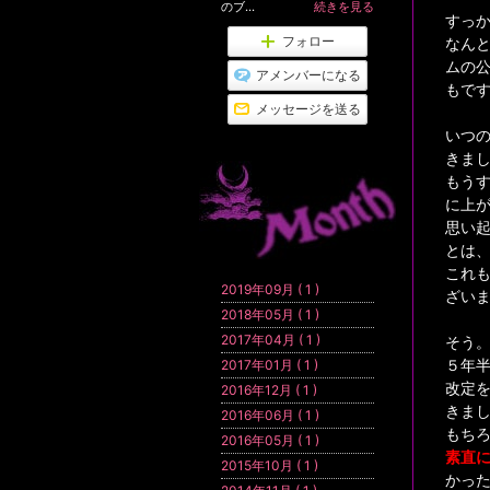
のブ...
続きを見る
すっ
フォロー
なん
ムの
アメンバーになる
もで
メッセージを送る
いつ
きま
もうす
に上
思い
とは
これ
2019年09月 ( 1 )
ざい
2018年05月 ( 1 )
2017年04月 ( 1 )
そう
５年
2017年01月 ( 1 )
改定
2016年12月 ( 1 )
きま
2016年06月 ( 1 )
もち
2016年05月 ( 1 )
素直
2015年10月 ( 1 )
かっ