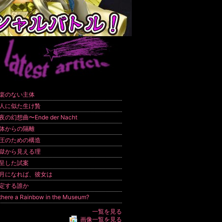
楽のない主体
人に似た生け贄
夜の幻想曲〜Ende der Nacht
体からの隔離
圧のための構造
獄から見える理
呈した試案
月になれば、彼女は
定する誰か
 there a Rainbow in the Museum?
一覧を見る
画像一覧を見る