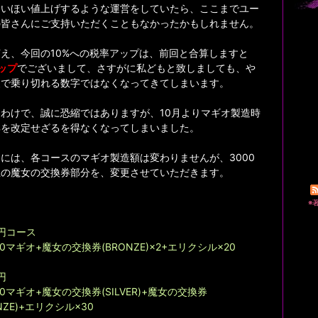
ほいほい値上げするような運営をしていたら、ここまでユー
の皆さんにご支持いただくこともなかったかもしれません。
え、今回の10%への税率アップは、前回と合算しますと
ップ
でございまして、さすがに私どもと致しましても、や
慢で乗り切れる数字ではなくなってきてしまいます。
わけで、誠に恐縮ではありますが、10月よりマギオ製造時
典を改定せざるを得なくなってしまいました。
には、各コースのマギオ製造額は変わりませんが、3000
上の魔女の交換券部分を、変更させていただきます。
※
0円コース
00マギオ+魔女の交換券(BRONZE)×2+エリクシル×20
円
00マギオ+魔女の交換券(SILVER)+魔女の交換券
NZE)+エリクシル×30