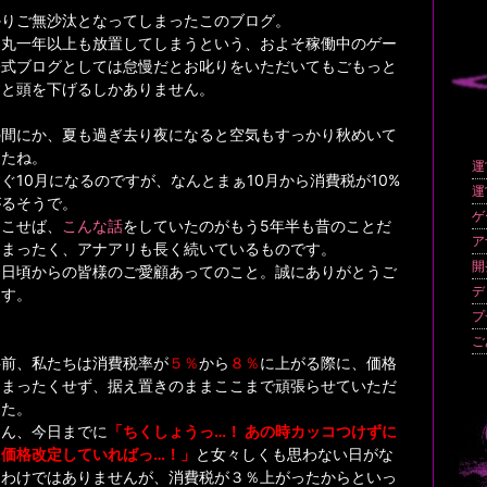
かりご無沙汰となってしまったこのブログ。
と丸一年以上も放置してしまうという、およそ稼働中のゲー
公式ブログとしては怠慢だとお叱りをいただいてもごもっと
すと頭を下げるしかありません。
の間にか、夏も過ぎ去り夜になると空気もすっかり秋めいて
したね。
運
ぐ10月になるのですが、なんとまぁ10月から消費税が10%
運
がるそうで。
ゲ
起こせば、
こんな話
をしていたのがもう5年半も昔のことだ
ア
、まったく、アナアリも長く続いているものです。
開
も日頃からの皆様のご愛顧あってのこと。誠にありがとうご
デ
ます。
プ
。
ご
半前、私たちは消費税率が
５％
から
８％
に上がる際に、価格
をまったくせず、据え置きのままここまで頑張らせていただ
した。
ろん、今日までに
「ちくしょうっ…！ あの時カッコつけずに
に価格改定していればっ…！」
と女々しくも思わない日がな
たわけではありませんが、消費税が３％上がったからといっ