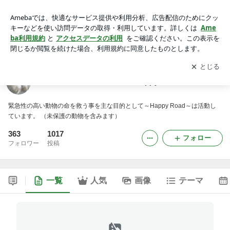
アニマルレスキューチーム～Happy Road～
アプリをダウンロードして
ブログの更新通知
を受け取りまし
開く
ょう。
アニマルレスキューチーム～Happy Road～
緊急性の高い動物の命を救う事を主な目的として～Happy Road～は活動し
ています。 （未保護の動物を含みます）
363
1017
フォロー
フォロワー
投稿
一覧
人気
画像
テーマ