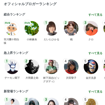
オフィシャルブロガーランキング
総合ランキング
すべて見る
1
2
3
市川團十郎白
小林麻央
だいたひかる
桃
クロ
猿
急上昇ランキング
すべて見る
1
2
3
4
5
デーモン閣下
片岡愛之助
林下清志(ビッ
沢田聖子
金沢克彦
グダディ)
新登場ランキング
すべて見る
1
2
3
4
5