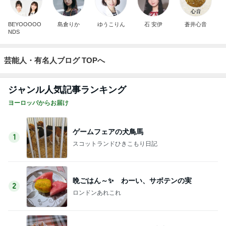
BEYOOOOO
島倉りか
ゆうこりん
石 安伊
蒼井心音
NDS
芸能人・有名人ブログ TOPへ
ジャンル人気記事ランキング
ヨーロッパからお届け
ゲームフェアの犬鳥馬
1
スコットランドひきこもり日記
晩ごはん～✨ わーい、サボテンの実
2
ロンドンあれこれ