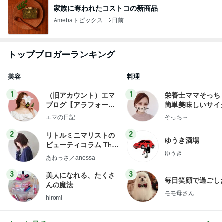
家族に奪われたコストコの新商品
Amebaトピックス
2日前
トップブロガーランキング
美容
料理
1
1
（旧アカウント）エマ
栄養士ママそっち
ブログ【アラフォー会
簡単美味しいサイ
社売却セカンドライ
献立
エマの日記
そっち～
フ】
2
2
リトルミニマリストの
ゆうき酒場
ビューティコラム The
ゆうき
little minimalist's bea
あねっさ／anessa
uty colum
3
3
美人になれる、たくさ
毎日笑顔で過ごし
んの魔法
モモ母さん
hiromi