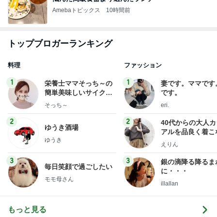
Amebaトピックス
10時間前
トップブロガーランキング
料理
ファッション
1
1
栄養士ママそっち～の
妻です。ママです
簡単美味しいサイクル
です。
献立
そっち～
eri.
2
2
40代からの大人
ゆうき酒場
アルを品良く着こ
ゆうき
ファッションブロ
えりん
3
3
銀の滴降る降るま
毎日笑顔で過ごしたい
に・・・
モモ母さん
illallan
もっと見る