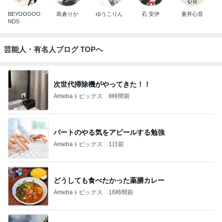
BEYOOOOO
島倉りか
ゆうこりん
石 安伊
蒼井心音
NDS
芸能人・有名人ブログ TOPへ
次世代掃除機がやってきた！！
Amebaトピックス
8時間前
パートのやる気をアピールする勉強
Amebaトピックス
1日前
どうしても食べたかった薬膳カレー
Amebaトピックス
16時間前