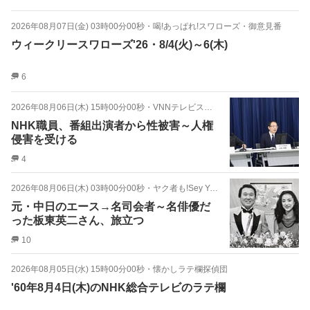
2026年08月07日(金) 03時00分00秒
・
喝!あっぱれ!スワローズ・御意見番
ウィークリースワローズ'26・8/4(火)～6(木)
6
2026年08月06日(木) 15時00分00秒
・
VNNテレビスクープ!
NHK職員、番組出演者から性被害～人権
侵害を受ける
4
2026年08月06日(木) 03時00分00秒
・
ヤク者も!Sey You!
元・中日のエース→名司会者～名俳優だ
った板東英二さん、旅立つ
10
2026年08月05日(水) 15時00分00秒
・
懐かしラテ欄探偵団
'60年8月4日(木)のNHK総合テレビのラテ欄