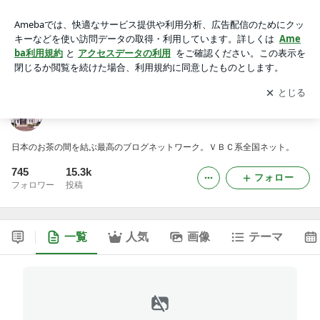
VBCテレビブログ放送
アプリをダウンロードして
ブログの更新通知
を受け取りまし
開く
ょう。
VBCテレビブログ放送
日本のお茶の間を結ぶ最高のブログネットワーク。ＶＢＣ系全国ネット。
745
15.3k
フォロー
フォロワー
投稿
一覧
人気
画像
テーマ