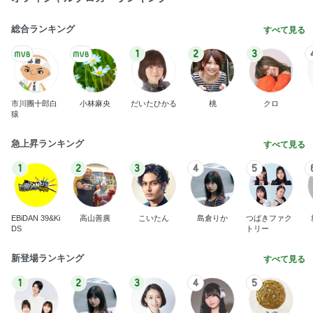
総合ランキング
すべて見る
1
2
3
市川團十郎白
小林麻央
だいたひかる
桃
クロ
猿
急上昇ランキング
すべて見る
1
2
3
4
5
EBiDAN 39&Ki
高山善廣
こいたん
島倉りか
つばきファク
DS
トリー
新登場ランキング
すべて見る
1
2
3
4
5