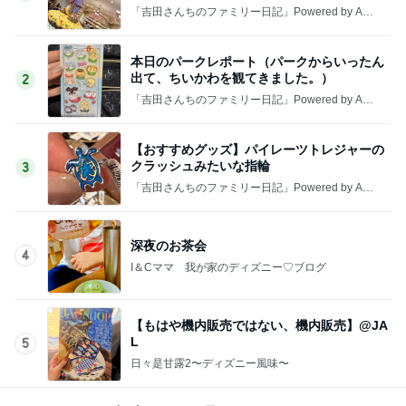
「吉田さんちのファミリー日記」Powered by Ame
ba 吉田さんファミリーオフィシャルブログ
本日のパークレポート（パークからいったん
出て、ちいかわを観てきました。）
2
「吉田さんちのファミリー日記」Powered by Ame
ba 吉田さんファミリーオフィシャルブログ
【おすすめグッズ】パイレーツトレジャーの
クラッシュみたいな指輪
3
「吉田さんちのファミリー日記」Powered by Ame
ba 吉田さんファミリーオフィシャルブログ
深夜のお茶会
4
I＆Cママ 我が家のディズニー♡ブログ
【もはや機内販売ではない、機内販売】@JA
L
5
日々是甘露2〜ディズニー風味〜