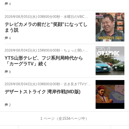
4
2026年08月05日(水) 03時00分00秒
・
水曜日のVBCテレビ
テレビカメラの前だと"笑顔"になってし
まう説
4
2026年08月04日(火) 15時00分00秒
・
ちょっと聞いてョ!地方の声!!
YTS山形テレビ、フジ系列局時代から
「カーグラTV」続く
8
2026年08月04日(火) 03時00分00秒
・
古き良き?TVゲーム
デザートストライク 湾岸作戦(MD版)
2
1
ページ（全
1534
ページ中）