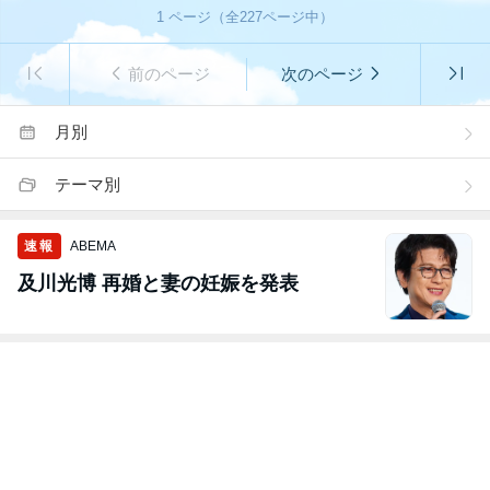
1
ページ（全
227
ページ中）
前のページ
次のページ
月別
テーマ別
速報
ABEMA
及川光博 再婚と妻の妊娠を発表