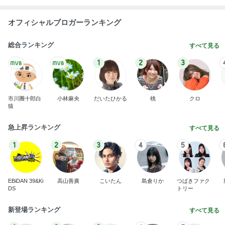
オフィシャルブロガーランキング
総合ランキング
すべて見る
1
2
3
市川團十郎白
小林麻央
だいたひかる
桃
クロ
猿
急上昇ランキング
すべて見る
1
2
3
4
5
EBiDAN 39&Ki
高山善廣
こいたん
島倉りか
つばきファク
DS
トリー
新登場ランキング
すべて見る