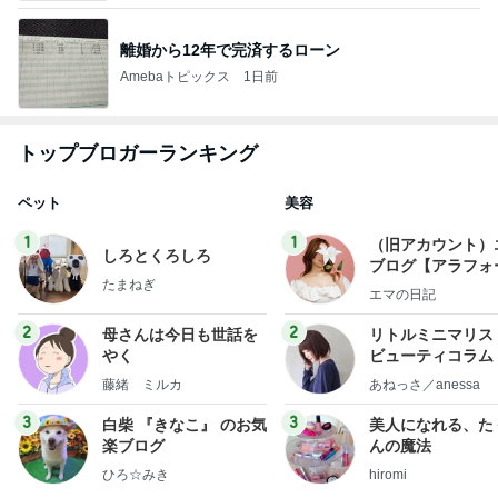
離婚から12年で完済するローン
Amebaトピックス
1日前
トップブロガーランキング
ペット
美容
1
1
（旧アカウント）
しろとくろしろ
ブログ【アラフォ
たまねぎ
社売却セカンドラ
エマの日記
フ】
2
2
母さんは今日も世話を
リトルミニマリス
やく
ビューティコラム 
little minimalist'
藤緒 ミルカ
あねっさ／anessa
uty colum
3
3
白柴 『きなこ』 のお気
美人になれる、た
楽ブログ
んの魔法
ひろ☆みき
hiromi