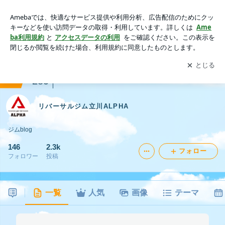
リバーサルジム立川ALPHA
アプリをダウンロードして
ブログの更新通知
を受け取りまし
開く
ょう。
ranking
スポーツ(その他)ジャンル
285
リバーサルジム立川ALPHA
ジムblog
146
2.3k
フォロー
フォロワー
投稿
一覧
人気
画像
テーマ