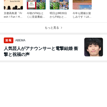
京都高島屋「Fr
今朝のFMおと
明日は8時30分
今年も開催が楽
esh！Fun！HA
くに音楽番組
からFMおとく
しみです！LAU
WAI'I」最終日の
「Aloha Mornig f
に音楽番組「Al
LIMA in KOBE 2
ステージよ
rom おとくに」
oha Mornig from
026
り。。
より！
もっと見る
おとくに」！
速報
ABEMA
人気芸人がアナウンサーと電撃結婚 衝
撃と祝福の声