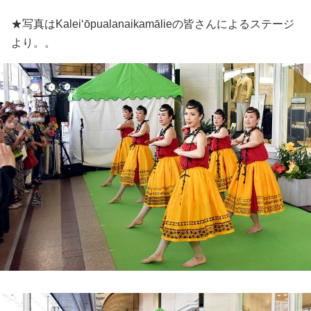
★写真はKaleiʻōpualanaikamālieの皆さんによるステージ
より。。