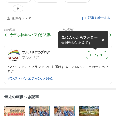
9
記事を報告する
記事をシェア
前の記事
次の記事
今年も本物のハワイが大阪へ
アロハウォーカーのトピック
気に入ったらフォロー
やって来ます！
スと関西のイベント情報で
す！
会員登録は不要です
プルメリアのブログ
フォロー
プルメリア
ハワイファン・フラファンにお届けする「アロハウォーカー」のブ
ログ
ダンス・バレエジャンル 66位
最近の画像つき記事