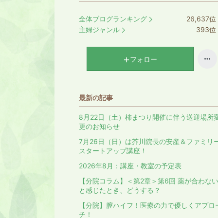
全体ブログランキング
26,637
位
主婦ジャンル
393
位
フォロー
最新の記事
8月22日（土）柿まつり開催に伴う送迎場所
更のお知らせ
7月26日（日）は芥川院長の安産＆ファミリ
スタートアップ講座！
2026年8月：講座・教室の予定表
【分院コラム】＜第2章＞第6回 薬が合わな
と感じたとき、どうする？
【分院】膣ハイフ！医療の力で優しくアプロ
チ！