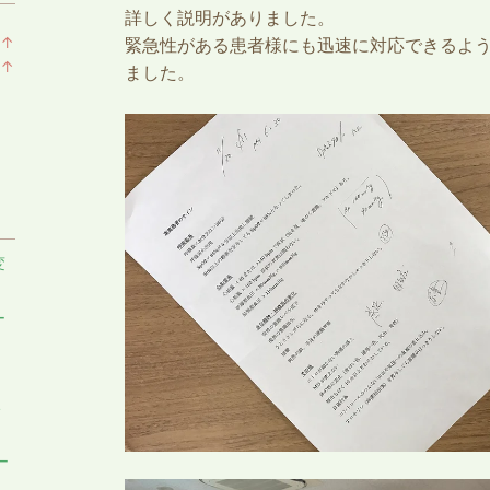
詳しく説明がありました。
↑
緊急性がある患者様にも迅速に対応できるよ
ラ
↑
ました。
ン
ラ
キ
ン
ン
キ
グ
ン
上
グ
昇
上
昇
変
ー
い
ー