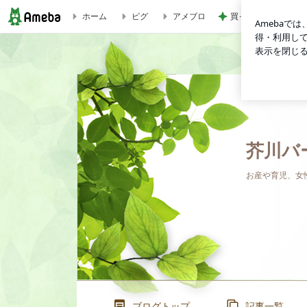
買って大成功だった
ホーム
ピグ
アメブロ
無痛（麻酔科）の部屋ー勉強会 | 芥川バースクリニック公式
芥川バ
お産や育児、女
ブログトップ
記事一覧