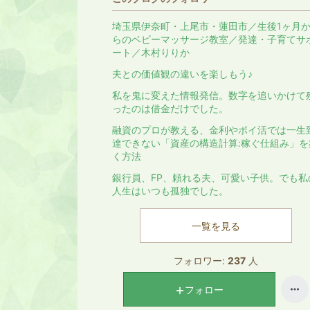
埼玉県伊奈町・上尾市・蓮田市／生後1ヶ月
らのベビーマッサージ教室／発達・子育てサ
ート／木村りりか
夫との価値観の違いを楽しもう♪
私を鬼に変えた情報発信。数字を追いかけて
ったのは借金だけでした。
融資のプロが教える、金利やポイ活では一生
達できない「資産の構造計算:稼ぐ仕組み」を
く方法
銀行員、FP、頼れる夫、可愛い子供。でも私
人生はいつも孤独でした。
一覧を見る
フォロワー:
237
人
フォロー