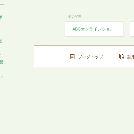
か
前の記事
ポ
ABCオンラインショップ：ウィンターセール！
残
到
ブログトップ
記
築
の