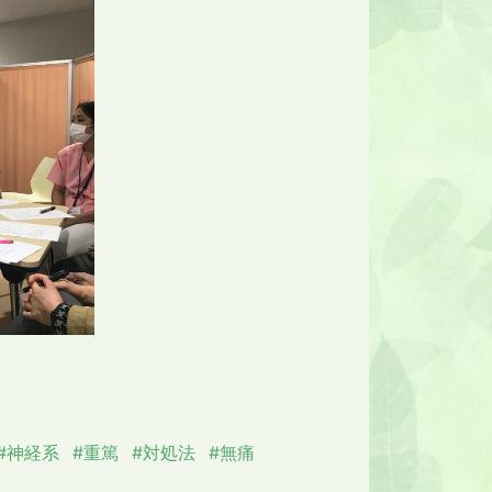
#神経系
#重篤
#対処法
#無痛