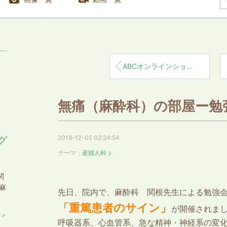
ABCオンラインショップ：ウィンターセール！
無痛（麻酔科）の部屋ー勉
2018-12-05 02:24:54
グ
テーマ：
産婦人科
関
麻
先日、院内で、麻酔科 関根先生による勉強
「重篤患者のサイン」
が開催されま
 ＞
呼吸器系、心血管系、急な精神・神経系の変