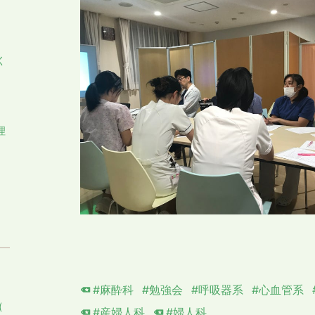
く
さ
理
#麻酔科
#勉強会
#呼吸器系
#心血管系
(
#産婦人科
#婦人科