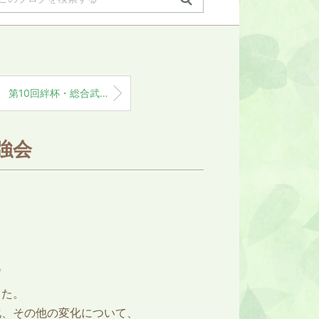
第10回絆杯・総合武道錬成大会に協賛いたしました
強会
会
した。
化、その他の変化について、