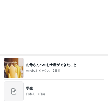
同じ夢
四コマ戦士 パパ戦記
10日前
家族に奪われたコストコの新商品
Amebaトピックス
1日前
2026/08/07(K) 3本
何でかな？何でだろ？
6時間前