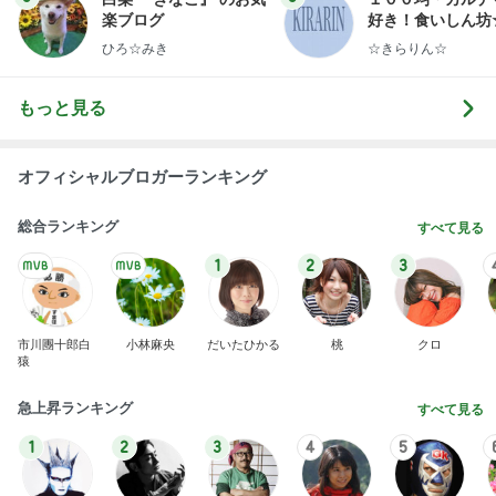
もっと見る
オフィシャルブロガーランキング
総合ランキング
すべて見る
1
2
3
市川團十郎白
小林麻央
だいたひかる
桃
クロ
猿
急上昇ランキング
すべて見る
1
2
3
4
5
デーモン閣下
片岡愛之助
林下清志(ビッ
沢田聖子
金沢克彦
グダディ)
新登場ランキング
すべて見る