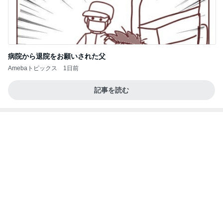
学生
日本人
7日前
欲しいぞってなったパンツの再販
Amebaトピックス
2日前
夫とファミレスで晩ごはん
武東由美オフィシャルブログ「MOTOちゃんとのは
1日前
っぴぃな毎日」Powered by Ameba
夫が買ってきた段ボールの有効利用
Amebaトピックス
24時間前