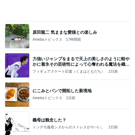
良心的な事業所ほど経営は苦しく、障害ある子の居
場所「放課後デイサービス」で深刻化する理念と現
実の
立石美津子オフィシャルブログ「テキトー母さんの
1日前
すすめ」Powered by Ameba
香港のKFCで冷静さを失った夫の行動
Amebaトピックス
13時間前
ラーメン二郎 新潟店【新潟市中央区】ラーメン小
つけメン変更 ツルパツ麺が旨い新潟二郎のつけ麺
主に新潟グルメとラーメン食べ歩きのよしなしご
14日前
と