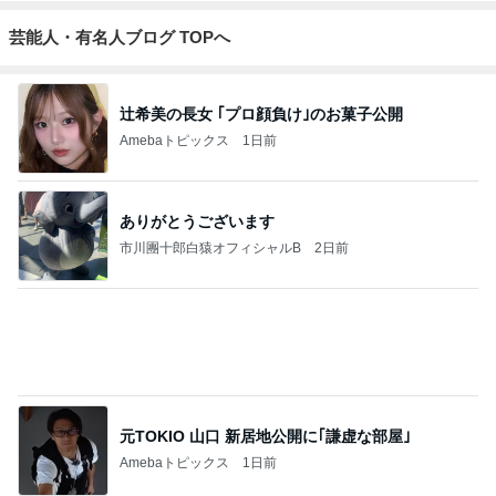
芸能人・有名人ブログ TOPへ
辻希美の長女 ｢プロ顔負け｣のお菓子公開
Amebaトピックス
1日前
ありがとうございます
市川團十郎白猿オフィシャルB
2日前
元TOKIO 山口 新居地公開に｢謙虚な部屋｣
Amebaトピックス
1日前
斎藤元彦がぶらぶら動画のアップを止めた
Bank of Dreamの公営競技はどこへ行く
9日前