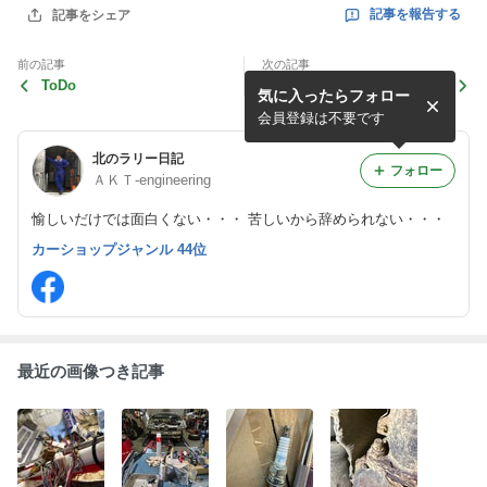
記事を報告する
記事をシェア
前の記事
次の記事
ToDo
TEIN ランクルHDJ81用ダン
気に入ったらフォロー
パー
会員登録は不要です
北のラリー日記
フォロー
ＡＫＴ-engineering
愉しいだけでは面白くない・・・ 苦しいから辞められない・・・
カーショップジャンル 44位
最近の画像つき記事