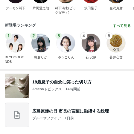
1
2
3
4
5
BEYOOOOO
島倉りか
ゆうこりん
石 安伊
蒼井心音
NDS
18歳息子の自炊に笑った切り方
Amebaトピックス
14時間前
広島原爆の日 市長の言葉に動揺する総理
ブルーサファイア
1日前
長男だから当然と言ってくる義姉
Amebaトピックス
2日前