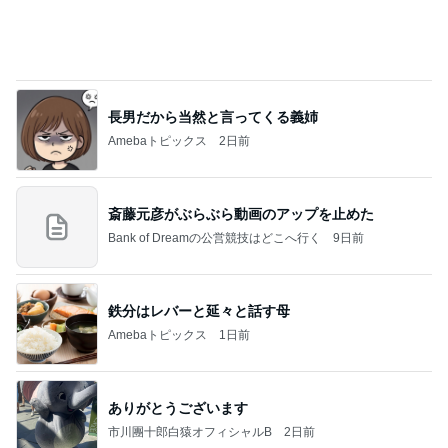
斎藤元彦がぶらぶら動画のアップを止めた
Bank of Dreamの公営競技はどこへ行く
9日前
鉄分はレバーと延々と話す母
Amebaトピックス
1日前
ありがとうございます
市川團十郎白猿オフィシャルB
2日前
だいた 長くなった打ち合わせと息子
Amebaトピックス
1日前
７人待ち
沢田聖子オフィシャルブログ「In My Heartな旅日
2日前
記」by Ameba