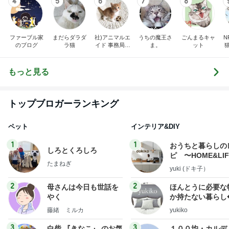
みんなの日記
もっと見る
トップブロガーランキング
ペット
インテリア&DIY
1
1
おうちと暮らしの
しろとくろしろ
ピ 〜HOME&LI
たまねぎ
yuki (ドキ子）
2
2
母さんは今日も世話を
ほんとうに必要な
やく
か持たない暮らし
ep Life Simple
藤緒 ミルカ
yukiko
ンテリアのきろく
3
3
白柴 『きなこ』 のお気
１００均・カルデ
楽ブログ
好き！食いしん坊
らりん☆のブログ
ひろ☆みき
☆きらりん☆