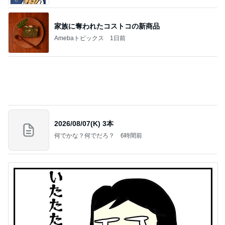
力強いジャンプをまるで天上の美しさのように軽や
かに着氷その芸術性によって心奪われる魔法を織り
なす
フィギュアスケート応援（くまはともだち）
2日前
にこみとパンで開拓した新境地
Amebaトピックス
1日前
義母は観念した？
トンデモ義母ンヌからのストレスがヤバい。
2日前
モモコ夫 妻のお土産のあなご棒鮨
Amebaトピックス
17時間前
(長期保存カレーライスセット)