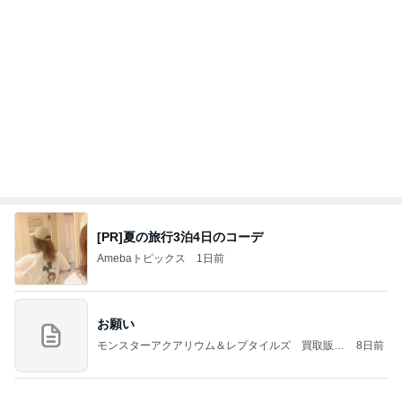
母の記憶から抜けてしまった電話
Amebaトピックス
2日前
涅槃寂静をゴールに設定することがなぜ大事なの
か、シンボルを受容可能なメッセージとして投げる
ことが
気功師から見たバレエとヒーリングのコツ～「まと
4日前
いのば」ブログ
豪華で楽しかったホテルの晩ごはん
Amebaトピックス
1日前
NISA①(;'∀')
パラスジュエリー（白美女神宝珠）の夢の記録
14日前
（続編）
寂しくて離れない上に乗ってきた猫
Amebaトピックス
1日前