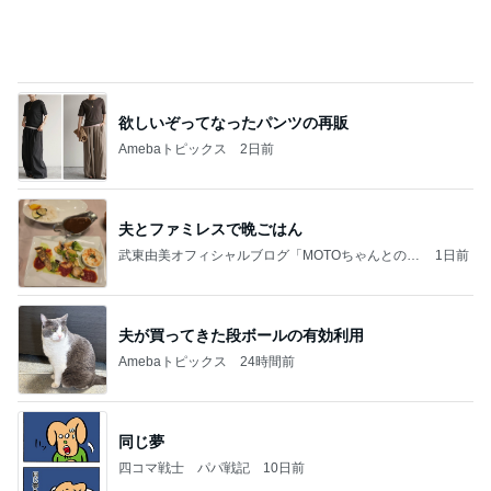
抜歯後に涙がとまらなかった理由
Amebaトピックス
1日前
記事を読む
[PR]夏の旅行3泊4日のコーデ
Amebaトピックス
1日前
お願い
モンスターアクアリウム＆レプタイルズ 買取販売
8日前
情報
原田龍二 気ままな愛猫との楽しみ
Amebaトピックス
17時間前