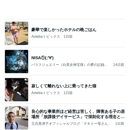
よさこいを優先され後回しの返済
Amebaトピックス
12時間前
テテとグクは、かなりの確率で一緒にいるね(#^.^
#)
Purplevjkのブログ
2日前