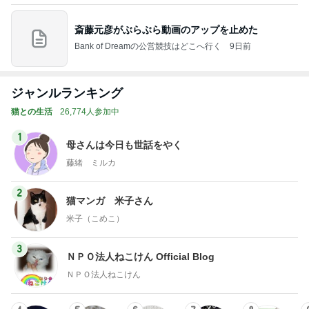
ジャンルランキング
猫との生活
26,774人参加中
1
母さんは今日も世話をやく
藤緒 ミルカ
2
猫マンガ 米子さん
米子（こめこ）
3
ＮＰＯ法人ねこけん Official Blog
ＮＰＯ法人ねこけん
4
5
6
7
8
ファーブル家
まだらダラダ
社)アニマルエ
うちの魔王さ
ごんまるキャ
N
のブログ
ラ猫
イド 事務局＆
ま。
ット