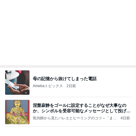
高橋英樹 妻と堪能したコシのある蕎麦
Amebaトピックス
1日前
好きな男には愛されない女の魂の秘密
クノタチホオフィシャルブログ「恋学・性学研究
1日前
室」Powered by Ameba
センターじゃなくても目で追う存在
Amebaトピックス
1日前
【Hey! Say! JUMP ONE NIGHT VOYAGE】2026.
7/27
公式投稿まとめちゃいました。～HSJ＆UT&K.O.
11日前
～