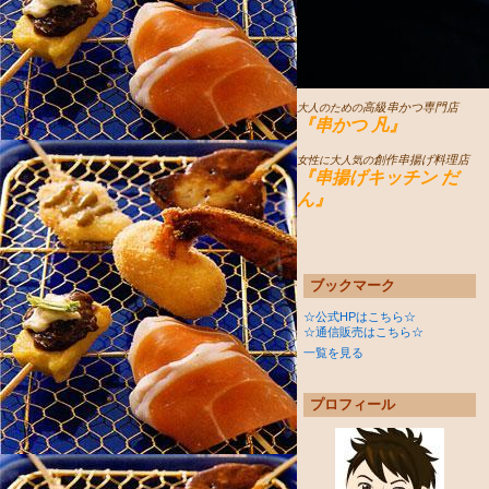
高級串かつ専門店
大人のための
『串かつ 凡』
創作串揚げ料理店
女性に大人気の
『串揚げキッチン だ
ん』
ブックマーク
☆公式HPはこちら☆
☆通信販売はこちら☆
一覧を見る
プロフィール