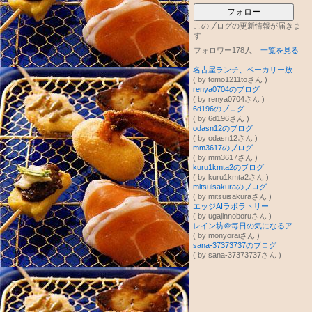
フォロー
このブログの更新情報が届きま
す
フォロワー178人
一覧を見る
名古屋ランチ、ベーカリー放浪記
( by tomo1211toさん )
renya0704のブログ
( by renya0704さん )
6d196のブログ
( by 6d196さん )
odasn12のブログ
( by odasn12さん )
mm3617のブログ
( by mm3617さん )
kuru1kmta2のブログ
( by kuru1kmta2さん )
mitsuisakuraのブログ
( by mitsuisakuraさん )
エッジAIラボラトリー
( by ugajinnoboruさん )
レイン坊＠毎日の気になるアレコレをご紹介☆
( by monyoraiさん )
sana-37373737のブログ
( by sana-37373737さん )