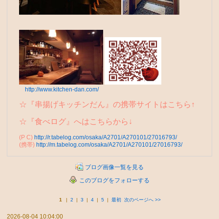
http://www.kitchen-dan.com/
☆『串揚げキッチンだん』の携帯サイトはこ
ちら↑
☆『食べログ』へはこちらから↓
(P C)
http://r.tabelog.com/osaka/A2701/A270101/27016793/
(携帯)
http://m.tabelog.com/osaka/A2701/A270101/27016793/
ブログ画像一覧を見る
このブログをフォローする
1
|
2
|
3
|
4
|
5
|
最初
次のページへ
>>
2026-08-04 10:04:00