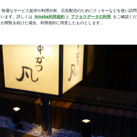
を信じた結果
新規登録
ロ
芸能人ブログ
人気ブログ
世界に
む」 僕の人生をお楽しみ下さい！！