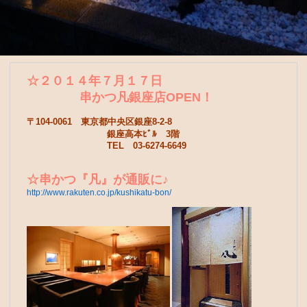
☆２０１４年７月１７日
串かつ凡銀座店OPEN！
〒104-0061 東京都中央区銀座8-2-8
銀座高本ﾋﾞﾙ 3階
TEL 03-6274-6649
☆串かつ『凡』が通販に♪
http://www.rakuten.co.jp/kushikatu-bon/