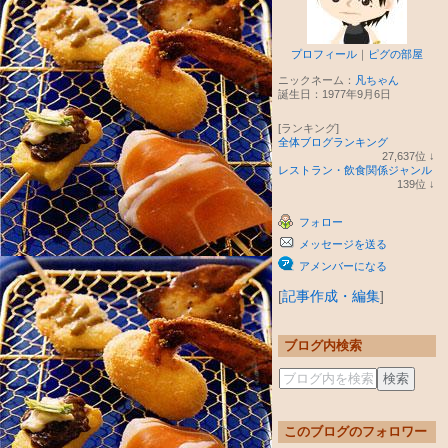
プロフィール
｜
ピグの部屋
ニックネーム：
凡ちゃん
誕生日：
1977年9月6日
[ランキング]
全体ブログランキング
27,637
位
↓
ラ
レストラン・飲食関係ジャンル
ン
139
位
↓
キ
ラ
ン
ン
フォロー
グ
キ
下
ン
メッセージを送る
降
グ
下
アメンバーになる
降
[
記事作成・編集
]
ブログ内検索
このブログのフォロワー