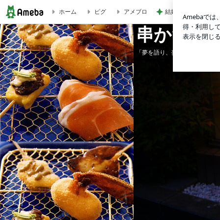
結婚相談所の担当者
ホーム
ピグ
アメブロ
串かつを世界に
串かつを
「夢を語り、夢を叶え、夢を育