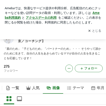
～誰かのためでなく自分のために生きたいあなたを応援します
～ライフコーチみつはしあきこのブログ【東京／コーチング】
アプリをダウンロードして
ブログの更新通知
を受け取りまし
開く
の画像
ょう。
～誰かのためでなく自分のために生きたいあなたを応
援します～ライフコーチみつはしあきこのブログ【東
京／コーチング】
「親のため」「子どものため」「パートナーのため」・・・ そうやって誰か
のために生きて、自分の人生をあきらめているママが自分の人生を生きるこ
とを応援しています！
275
フォロー
フォロワー
一覧
人気
画像
テーマ
年月