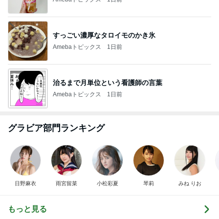
すっごい濃厚なタロイモのかき氷
Amebaトピックス
1日前
治るまで月単位という看護師の言葉
Amebaトピックス
1日前
グラビア部門ランキング
日野麻衣
雨宮留菜
小松彩夏
琴莉
みね りお
もっと見る