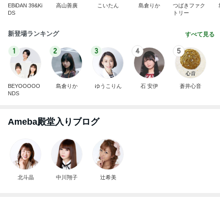
1
2
3
4
5
BEYOOOOO
島倉りか
ゆうこりん
石 安伊
蒼井心音
NDS
Ameba殿堂入りブログ
北斗晶
中川翔子
辻希美