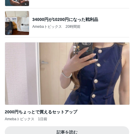
5年間で数回しか見ないテレビ契約
Amebaトピックス
1日前
假屋崎 絶品だった美味しいもつ鍋
Amebaトピックス
10時間前
いつまでもアツアツな酸辣湯麺
Amebaトピックス
1日前
500円で当たった実用性抜群の巾着
Amebaトピックス
1日前