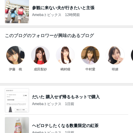
参観に来ない夫が行きたいと主張
Amebaトピックス
12時間前
このブログのフォロワーが興味のあるブログ
伊藤 桃
成田梨紗
嶋村瞳
中村愛
咲嬉
だいた 購入せず帰るもネットで購入
Amebaトピックス
1日前
ヘビロテしたくなる数量限定の紅茶
Amebaトピックス
1日前