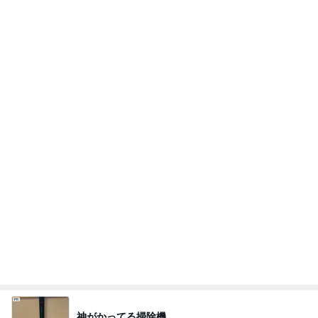
神がかってる掃除機
Amebaトピックス
22時間前
娘が作った欲しくなるカチューシャ