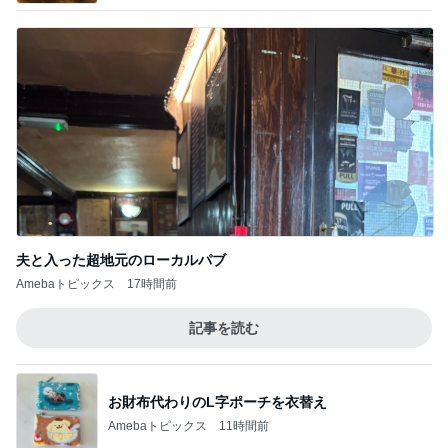
山田 幻想的な竹林で不思議体験
Amebaトピックス
1日前
月一で楽しみな美味しいクレープ
Amebaトピックス
22時間前
旅行の移動日に着た流行りのミニT
Amebaトピックス
23時間前