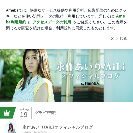
永作あいり/AiLiオフィシャルブログ
アプリをダウンロードして
ブログの更新通知
を受け取りまし
開く
ょう。
ranking
19
グラビア部門
永作あいり/AiLiオフィシャルブログ
Powered by Ameba