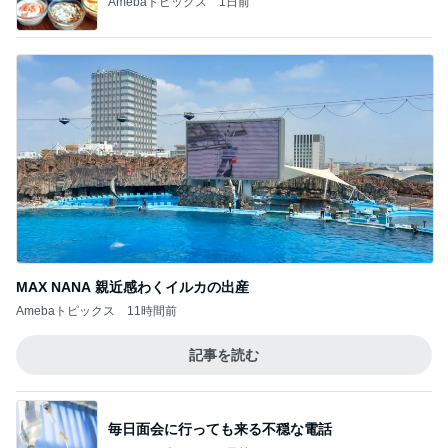
Amebaトピックス
11時間前
記事を読む
毎日面会に行っても来る不穏な電話
Amebaトピックス
1日前
濃厚なほうじ茶感のシフォンケーキ
Amebaトピックス
19時間前
実がならず花も咲かない寂しい庭
Amebaトピックス
1日前
リーダーシップ関連質疑のポイント