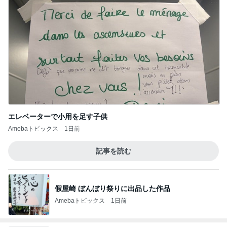
Amebaトピックス
1日前
次世代掃除機がやってきた！！
Amebaトピックス
22時間前
堀ちえみの夫 メンマ入り納豆ごはん
Amebaトピックス
1日前
友達が普通だと思いこんでいる娘
Amebaトピックス
10時間前
妻に理解されないゲーム教育法
Amebaトピックス
1日前