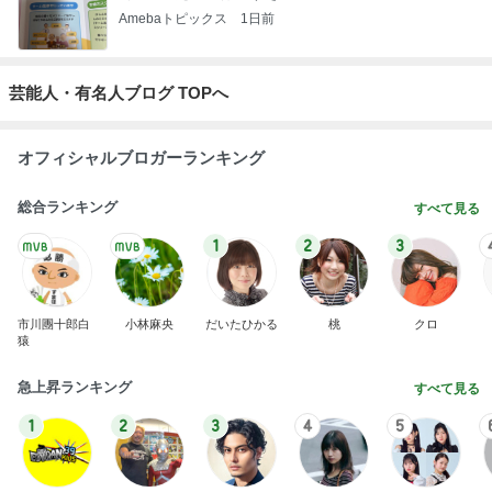
オフィシャルブロガーランキング
総合ランキング
すべて見る
1
2
3
市川團十郎白
小林麻央
だいたひかる
桃
クロ
猿
急上昇ランキング
すべて見る
1
2
3
4
5
EBiDAN 39&Ki
高山善廣
こいたん
島倉りか
つばきファク
DS
トリー
新登場ランキング
すべて見る