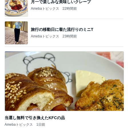
見た目スッキリで収納力もある発見
Amebaトピックス
15時間前
記事を読む
本物の桃を食べてる気分のグミ
Amebaトピックス
1日前
ご飯を炊いて義母が書かされた一筆
Amebaトピックス
13時間前
假屋崎省吾 見事な建長寺のハス
Amebaトピックス
1日前