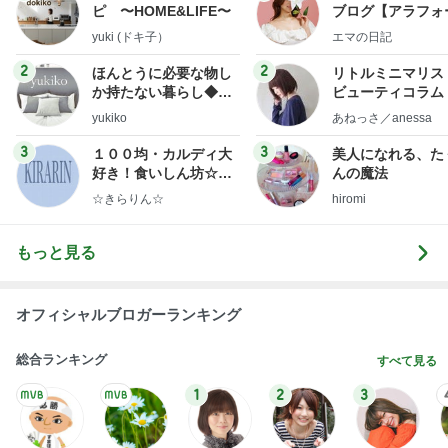
1
2
3
4
5
加藤紀子
Sakurashimeji
真飛聖
尼子勝紀
モーニング
娘。'26 天気組
新登場ランキング
すべて見る
1
2
3
4
5
BEYOOOOO
ゆうこりん
島倉りか
MOMIママ
石 安伊
NDS