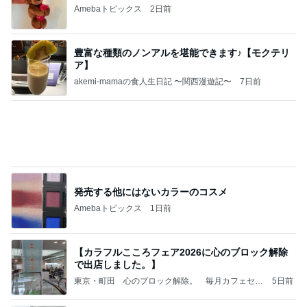
子連れ神戸観光ならオークラ神戸とベイシェラトン
はどっちがいい？立地・温泉を比較
お得旅好き こはる
3日前
50kgなく全血献血出来ない私
Amebaトピックス
1日前
町田でコンタックスのカメラ売るなら
古いカメラ・フィルムカメラの買取専門店【カメラ
9日前
買取市場公式】