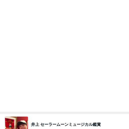
ぶろろろろ～ぐ
22日前
コストコでさらに安くなっていたお米
Amebaトピックス
1日前
ど・みそ 町田店★町田
酒旋律♪小鳥達☆
7日前
妄想でたっぷり楽しんだ夏休み
Amebaトピックス
1日前