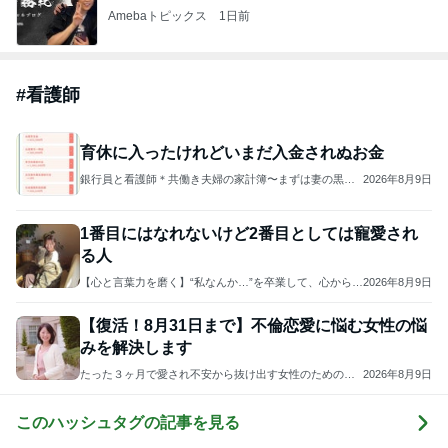
Amebaトピックス
1日前
#
看護師
育休に入ったけれどいまだ入金されぬお金
銀行員と看護師＊共働き夫婦の家計簿〜まずは妻の黒字
2026年8月9日
化
1番目にはなれないけど2番目としては寵愛され
る人
【心と言葉力を磨く】“私なんか…”を卒業して、心からの
2026年8月9日
幸せとつながる
【復活！8月31日まで】不倫恋愛に悩む女性の悩
みを解決します
たった３ヶ月で愛され不安から抜け出す女性のための心
2026年8月9日
理学講座
このハッシュタグの記事を見る