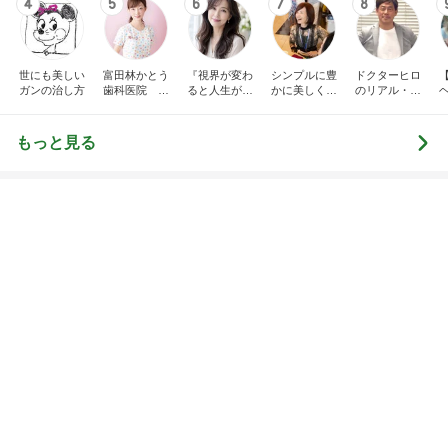
ちこ先生ブロ
わる』あいこ
由に生きる
イエンス
グ
のアイケア日
記
もっと見る
細川直美 片付けと模様替えした自室
Amebaトピックス
2日前
堀ちえみ まつ毛をバッチリカール
Amebaトピックス
2日前
排卵抑制しつつ卵胞を育てる治療
Amebaトピックス
1日前