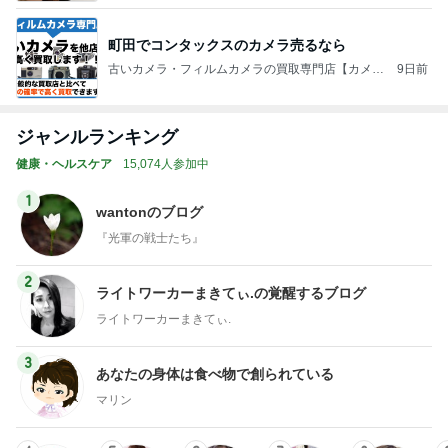
ジャンルランキング
健康・ヘルスケア
15,074人参加中
1
wantonのブログ
『光軍の戦士たち』
2
ライトワーカーまきてぃ.の覚醒するブログ
ライトワーカーまきてぃ.
3
あなたの身体は食べ物で創られている
マリン
4
5
6
7
8
世にも美しい
富田林かとう
『視界が変わ
シンプルに豊
ドクターヒロ
ガンの治し方
歯科医院 み
ると人生が変
かに美しく自
のリアル・サ