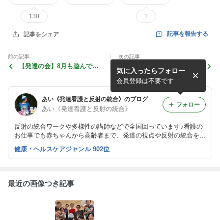
130
1
記事を報告する
記事をシェア
前の記事
次の記事
【発達の会】8月も遊んでい
【神戸】大きく育つ夏合宿の
気に入ったらフォロー
い汗かきましょう！神戸
ような企画 ご希望あります
か？
会員登録は不要です
あい《発達看護と反射の統合》のブログ
フォロー
あい《発達看護と反射の統合》
反射の統合ワークや多様性の講師などで全国回っています♪看護の
お仕事でも赤ちゃんから高齢者まで、発達の視点や反射の統合を取
り入れ中。 ブログを訪れて下さった方がより健やかにhappyになり
健康・ヘルスケアジャンル 902位
ますように♪
最近の画像つき記事