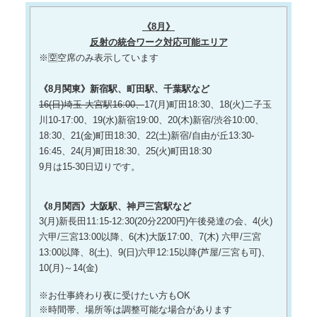
《8月》
反射の統合ワーク対応可能エリア
※🈳空席のみ表示しています
《8月関東》新宿駅、町田駅、千葉駅など
16(日)埼玉 大宮駅16:00、
17(月)町田18:30、18(火)二子玉
川10-17:00、19(水)新宿19:00、20(木)新宿/渋谷10:00、
18:30、21(金)町田18:30、22(土)新宿/自由が丘13:30-
16:45、24(月)町田18:30、25(火)町田18:30
9月は15-30日辺りです。
《8月関西》大阪駅、神戸三宮駅など
3(月)新長田11:15-12:30(20分2200円)午後発達の会、4(火)
六甲/三宮13:00以降、6(木)大阪17:00、7(木) 六甲/三宮
13:00以降、8(土)、9(日)六甲12:15以降(芦屋/三宮も可)、
10(月)～14(金)
※お仕事終わり夜に受けたい方もOK
※時間帯、場所等は調整可能な場合があります