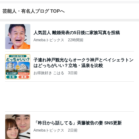
芸能人・有名人ブログ TOPへ
人気芸人 離婚発表の5日後に家族写真を投稿
Amebaトピックス
22時間前
子連れ神戸観光ならオークラ神戸とベイシェラトン
はどっちがいい？立地・温泉を比較
お得旅好き こはる
3日前
「昨日から話してる」斉藤被告の妻 SNS更新
Amebaトピックス
2日前
町田でコンタックスのカメラ売るなら
古いカメラ・フィルムカメラの買取専門店【カメラ
9日前
買取市場公式】