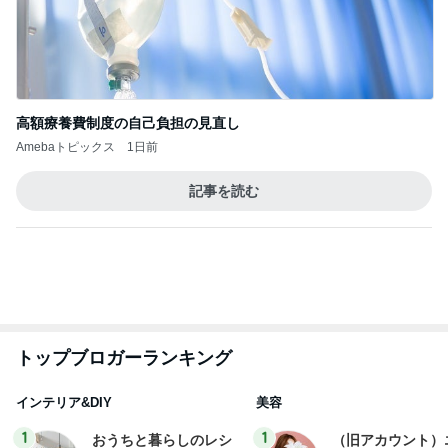
ep Life Simple◆〜イ
little minimalist'
yukiko
あねっさ／anessa
ンテリアのきろく〜
uty colum
3
3
１００均・カルディ大
美人になれる、た
好き！食いしん坊☆き
んの魔法
らりん☆のブログ
☆きらりん☆
hiromi
もっと見る
オフィシャルブロガーランキング
総合ランキング
すべて見る
1
2
3
市川團十郎白
小林麻央
だいたひかる
桃
クロ
猿
急上昇ランキング
すべて見る