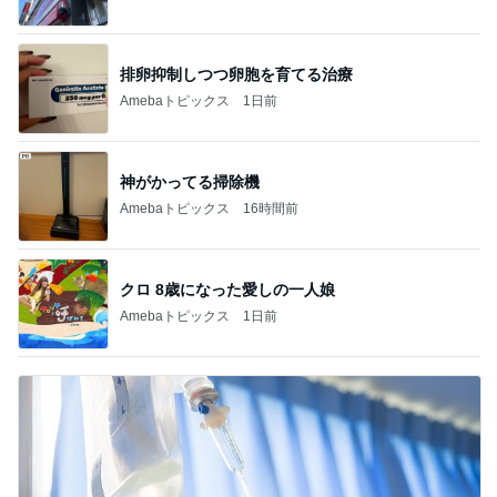
高額療養費制度の自己負担の見直し
Amebaトピックス
1日前
記事を読む
トップブロガーランキング
インテリア&DIY
美容
1
1
おうちと暮らしのレシ
（旧アカウント）
ピ 〜HOME&LIFE〜
ブログ【アラフォ
社売却セカンドラ
yuki (ドキ子）
エマの日記
フ】
2
2
ほんとうに必要な物し
リトルミニマリス
か持たない暮らし◆Ke
ビューティコラム 