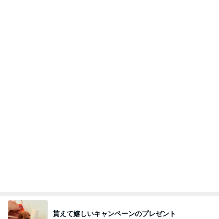
akemi-mamaの食人生日記 〜関西漫遊記〜
7日前
発売する他にはないカラーのコスメ
Amebaトピックス
1日前
【カラフルこころフェア2026に心のブロック解除
で出店しました。】
東京・町田 心のブロック解除。 毎月カフェセッ
5日前
ション開催。 町田駅直結の会場
期待して行ったらやっぱりフルーツ
Amebaトピックス
2日前