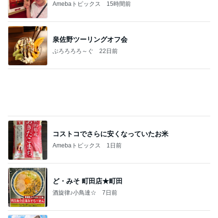
【発達の会】ことば遊びでキッズが大活躍！
あい《発達看護と反射の統合》のブログ
4日前
渡辺美奈代 夜のたこ焼きパーティー
Amebaトピックス
1日前
夏は胃腸もバテる！漢方屋の胃腸薬でスッキリ快
適！
芦屋和漢方Verite（薬店ヴェリテ）
6日前