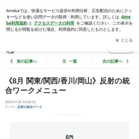
反射の統合ワーク | あい《発達看護と反射の統合》のブログ
アプリをダウンロードして
ブログの更新通知
を受け取りまし
開く
ょう。
あい《発達看護と反射の統合》のブログ
フォロー
前の記事へ
一覧
次の記事へ
《8月 関東/関西/香川/岡山》反射の統
合ワークメニュー
2026-07-26 14:28:15
テーマ：
反射の統合ワーク