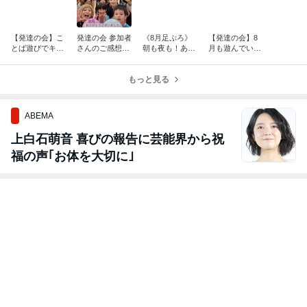
【発達の会】こ
発達の会 参加者
《8月足ぷろ》
【発達の会】8
とば遊びでキッ
さんのご感想♪
朝も夜も！あい
月も遊んでいい
ズが大活躍！
8/6更新してい
足ぷろ 〜4人の
汗かきましょ
ます！
コラボ足ぷろが
う！神戸
もっと見る
受け放題〜
ABEMA
上白石萌音 喜びの報告に芸能界から祝
福の声｢お体を大切に｣