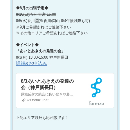
◆8月の出張予定◆
8/16(日)埼玉 大宮 16:00
8/5(水)香川🈵(※香川/岡山 8/4午後以降も可)
※9月ご希望あればご連絡下さい
※その他エリアご希望あればご連絡下さい
◆イベント◆
「あいとあきえの発達の会」
8/3(月) 13:30-15:00 神戸新長田
詳細&お申込み
8/3あいとあきえの発達の
会（神戸新長田）
原始反射の統合に良い動きや遊びをします。（ガイドはしますがレクチャーや指導はありません）みんなで思いきり動いて遊んで発達しましょう！【日時】2026年8月3日(月)13:30～15:00（終了後16時まで会場を開放します）【場所】神戸生活創造センター スタジオ神戸市長田区二葉町5-1-32 新長田合同庁舎1F【服装について】動きやすく、汚れても大丈夫なもの※…
ws.formzu.net
上記エリア以外も応相談です！