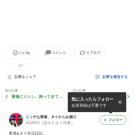
いいね
コメント
リブログ
17
記事を報告する
記事をシェア
前の記事
次の記事
香港にミシン、持ってきて
明日、香港で初めて出店しま
気に入ったらフォロー
る？きてない？
す！
会員登録は不要です
ニッチな香港、タイからお届け
フォロー
ASAKO（旧ネクタイ作家）
香港&タイ生活日記。