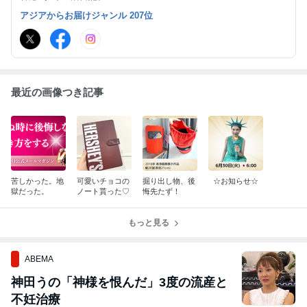
アジアからお届けジャンル 207位
最近の画像つき記事
苦しかった。地
可愛いチョコの
掘り出し物、後
☆お知らせ☆
獄だった。
ノート貰った♡
悔先たず！
もっと見る
ABEMA
神田うの「神様を恨んだ」3度の流産と
不妊治療