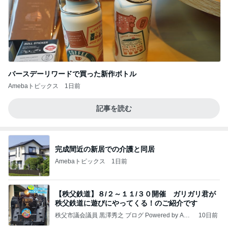
バースデーリワードで買った新作ボトル
Amebaトピックス
1日前
記事を読む
完成間近の新居での介護と同居
Amebaトピックス
1日前
【秩父鉄道】８/２～１１/３０開催 ガリガリ君が
秩父鉄道に遊びにやってくる！のご紹介です
秩父市議会議員 黒澤秀之 ブログ Powered by Ame
10日前
ba