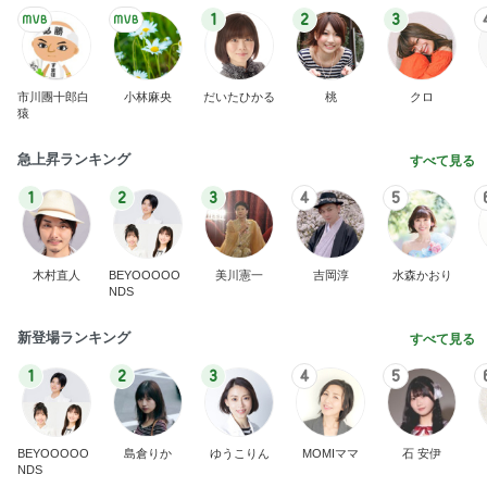
1
2
3
市川團十郎白
小林麻央
だいたひかる
桃
クロ
猿
急上昇ランキング
すべて見る
1
2
3
4
5
木村直人
BEYOOOOO
美川憲一
吉岡淳
水森かおり
NDS
新登場ランキング
すべて見る
1
2
3
4
5
BEYOOOOO
島倉りか
ゆうこりん
MOMIママ
石 安伊
NDS