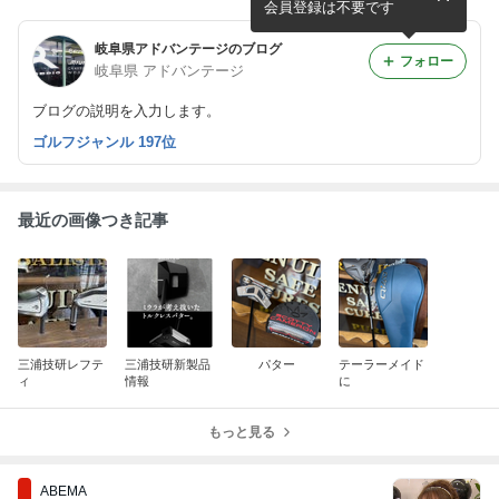
会員登録は不要です
岐阜県アドバンテージのブログ
フォロー
岐阜県 アドバンテージ
ブログの説明を入力します。
ゴルフジャンル 197位
最近の画像つき記事
三浦技研レフテ
三浦技研新製品
パター
テーラーメイド
ィ
情報
に
もっと見る
ABEMA