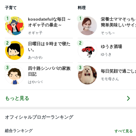
子育て
料理
1
1
kosodatefulな毎日 ～
栄養士ママそっち
オギャ子の暴走～
簡単美味しいサイ
献立
オギャ子
そっち～
2
2
日曜日は９時まで寝た
ゆうき酒場
い。
ゆうき
あべかわ
3
3
四十路シンパパの家族
毎日笑顔で過ごし
日記
モモ母さん
はやパパ
もっと見る
オフィシャルブロガーランキング
総合ランキング
すべて見る