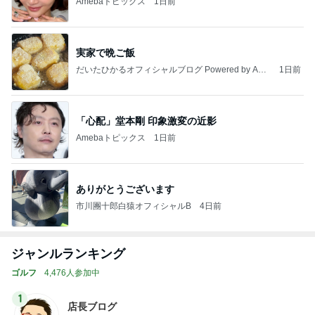
Amebaトピックス
1日前
実家で晩ご飯
だいたひかるオフィシャルブログ Powered by Ame
1日前
ba
「心配」堂本剛 印象激変の近影
Amebaトピックス
1日前
ありがとうございます
市川團十郎白猿オフィシャルB
4日前
ジャンルランキング
ゴルフ
4,476人参加中
1
店長ブログ