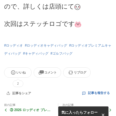
ので、詳しくは店頭にて
次回はステッチロゴです
#
ロッディオ
#
ロッディオキャディバッグ
#
ロッディオプレミアムキャ
ディバッグ
#
キャディバッグ
#
ゴルフバッグ
いいね
コメント
リブログ
2
記事を報告する
記事をシェア
前の記事
次の記事
③ 2026 ロッディオ プレミ
2026 ロッディオ プレミアム
気に入ったらフォロー
アムゴルフバッグシリーズ
ゴルフバッグシリーズ