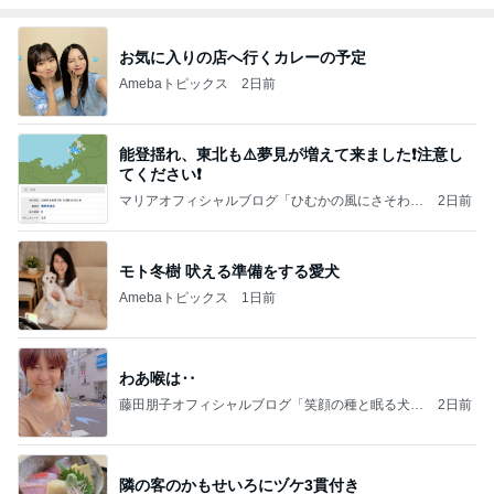
お気に入りの店へ行くカレーの予定
Amebaトピックス
2日前
能登揺れ、東北も⚠️夢見が増えて来ました❗️注意し
てください❗️
マリアオフィシャルブログ「ひむかの風にさそわれ
2日前
て」Powered by Ameba
モト冬樹 吠える準備をする愛犬
Amebaトピックス
1日前
わあ喉は‥
藤田朋子オフィシャルブログ「笑顔の種と眠る犬」
2日前
Powered by Ameba
隣の客のかもせいろにヅケ3貫付き