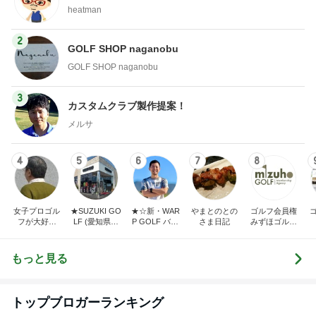
heatman
2
GOLF SHOP naganobu
GOLF SHOP naganobu
3
カスタムクラブ製作提案！
メルサ
4
5
6
7
8
女子プロゴル
★SUZUKI GO
★☆新・WAR
やまとのとの
ゴルフ会員権
フが大好き
LF (愛知県半
P GOLF バカ
さま日記
みずほゴルフ
〈でん〉ねん
田市スズキゴ
社長の独り言
社長ブログ
ルフ)★
☆★
もっと見る
トップブロガーランキング