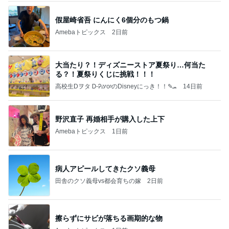
假屋崎省吾 にんにく6個分のもつ鍋
Amebaトピックス
2日前
大当たり？！ディズニーストア夏祭り…何当た
る？！夏祭りくじに挑戦！！！
高校生Dヲタ Ꭰ-ᎮꭵꭹꭴのDisneyにっき！！✎ܚ
14日前
野沢直子 再婚相手が購入した上下
Amebaトピックス
1日前
病人アピールしてきたクソ義母
田舎のクソ義母vs都会育ちの嫁
2日前
擦らずにサビが落ちる画期的な物