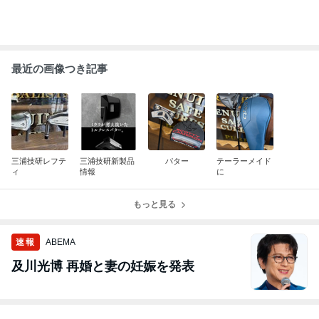
最近の画像つき記事
三浦技研レフテ
三浦技研新製品
パター
テーラーメイド
ィ
情報
に
もっと見る
速報
ABEMA
及川光博 再婚と妻の妊娠を発表