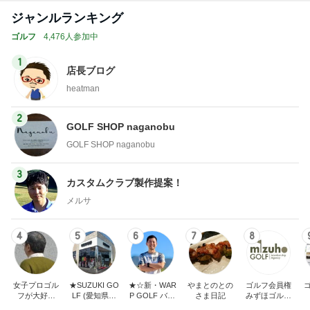
ジャンルランキング
ゴルフ
4,476人参加中
1
店長ブログ
heatman
2
GOLF SHOP naganobu
GOLF SHOP naganobu
3
カスタムクラブ製作提案！
メルサ
4
5
6
7
8
女子プロゴル
★SUZUKI GO
★☆新・WAR
やまとのとの
ゴルフ会員権
フが大好き
LF (愛知県半
P GOLF バカ
さま日記
みずほゴルフ
〈でん〉ねん
田市スズキゴ
社長の独り言
社長ブログ